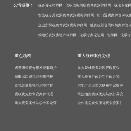
友情链接：
税务诉讼律师网
债权债务纠纷案件资深律师网
税法专家
增值税专用发票案件资深税务律师网
出口退税案件资深税
企业所得税案件资深税务律师网
融资租赁合同纠纷案件资
赖绍松资深房地产律师网
法学专家论证网
智律网
法学专
重点领域
重大疑难案件办理
虚开增值税专用发票罪辩护
重大疑难税务处理行政复议
骗取出口退税罪刑事辩护
重大税务行政处罚行政诉讼
走私普通货物罪刑事辩护
房地产企业重大纳税争议案件
税收优先权争议案件代理
司法拍卖税款优先与执行异议
重大税务案件法学专家论证
合作建房企业所得税争议案件