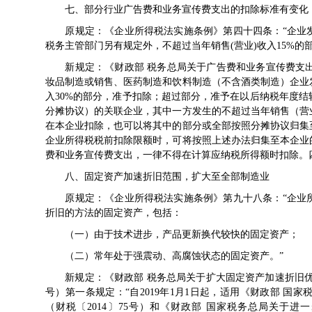
七、部分行业广告费和业务宣传费支出的扣除标准有变化
原规定：《
企业所得税法实施条例
》第四十四条：“企业
税务主管部门另有规定外，不超过当年销售(营业)收入15%的
新规定：《
财政部 税务总局关于广告费和业务宣传费支
妆品制造或销售、医药制造和饮料制造（不含酒类制造）企业
入30%的部分，准予扣除；超过部分，准予在以后纳税年度
分摊协议）的关联企业，其中一方发生的不超过当年销售（营
在本企业扣除，也可以将其中的部分或全部按照分摊协议归集
企业所得税税前扣除限额时，可将按照上述办法归集至本企业
费和业务宣传费支出，一律不得在计算应纳税所得额时扣除。四、本通
八、固定资产加速折旧范围，扩大至全部制造业
原规定：《
企业所得税法实施条例
》第九十八条：“企业
折旧的方法的固定资产，包括：
（一）由于技术进步，产品更新换代较快的固定资产；
（二）常年处于强震动、高腐蚀状态的固定资产。”
新规定：《
财政部 税务总局关于扩大固定资产加速折旧
号
）第一条规定：“自2019年1月1日起，适用《
财政部 国家
（
财税〔2014〕75号
）和《
财政部 国家税务总局关于进