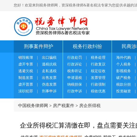
您好！欢迎来到税务律师网，资深税务律师&著名税法专家为您提供卓越的法
刑事案件辩护
税务行政纠纷
民商涉
销毁账簿
|
出口骗税
行政处罚
|
税务处理
海外代购
|
虚开专票
|
逃税抗税
行政诉讼
|
行政复议
个人税务
|
逃避欠税
|
走私逃税
税务听证
|
核定征收
影视税务
|
制造发票
|
出售发票
申请退税
|
发票管理
破产税务
|
虚开普票
|
伪造发票
纳税担保
|
行政强制
税款分担
|
渎职犯罪
|
刑事申诉
行政申诉
|
税收优惠
投资融资
|
中国税务律师网
>
房产税案件
>
房企所得税
企业所得税汇算清缴在即，盘点需要关注