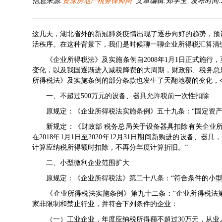
信息来源:
资深房地产税务律师网
文章编辑:郑学玉 发布时间:2020-
这几天，湖北省外的新冠肺炎疫情出现了逐步向好的趋势，预
活秩序。在这种背景下，我们是时候聊一聊企业所得税汇算清
《
企业所得税法
》及
实施条例
自2008年1月1日正式施
变化，以及我国逐渐进入减税降费的大周期，财政部、税务总
所得税法
》及
实施条例
的部分条款也发生了天翻地覆的变化，
一、不超过500万元的设备、器具允许税前一次性扣除
原规定：《
企业所得税法实施条例
》五十九条：“固定资
新规定：《
财政部 税务总局关于设备器具扣除有关企业
在2018年1月1日至2020年12月31日期间新购进的设备、
计算应纳税所得额时扣除，不再分年度计算折旧。”
二、小型微利企业范围扩大
原规定：《
企业所得税法
》第二十八条：“符合条件的小型
《
企业所得税法实施条例
》第九十二条：“
企业所得税法
家非限制和禁止行业，并符合下列条件的企业：
（一）工业企业，年度应纳税所得额不超过30万元，从业人数不