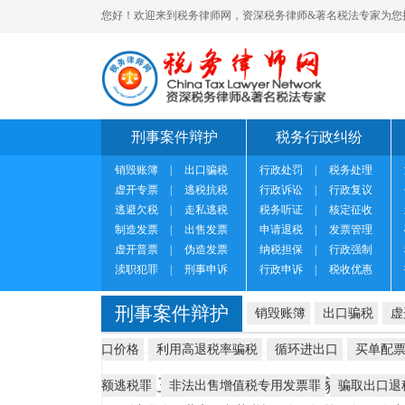
您好！欢迎来到税务律师网，资深税务律师&著名税法专家为您
刑事案件辩护
税务行政纠纷
销毁账簿
|
出口骗税
行政处罚
|
税务处理
虚开专票
|
逃税抗税
行政诉讼
|
行政复议
逃避欠税
|
走私逃税
税务听证
|
核定征收
制造发票
|
出售发票
申请退税
|
发票管理
虚开普票
|
伪造发票
纳税担保
|
行政强制
渎职犯罪
|
刑事申诉
行政申诉
|
税收优惠
刑事案件辩护
销毁账簿
出口骗税
虚
口价格
利用高退税率骗税
循环进出口
买单配
昭税三稽处[2021]15号 国家税
额逃税罪
非法出售增值税专用发票罪
骗取出口退