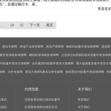
点”，且通过银行卡、承...
查看更
...
24
25
下一页
尾页
税法专家网
房地产法律专家网
房地产律师网
物权纠纷案件资深律师网
屋连网
案件资深税务律师网
赖绍松资深税务律师网
企业拆迁&房屋征收补偿案件资深律
纠纷案件资深大律师网
合作建房纠纷案件资深大律师网
重大疑难复杂案件资深大
律网
法学专家网
资深大律师&著名法律专家网
侵权责任纠纷案件资深律师网
刑
代理范围
关于我们
政复议
代理各类涉税行政诉讼案件
联系我们
政诉讼
出具税务律师法律意见书
关于我们