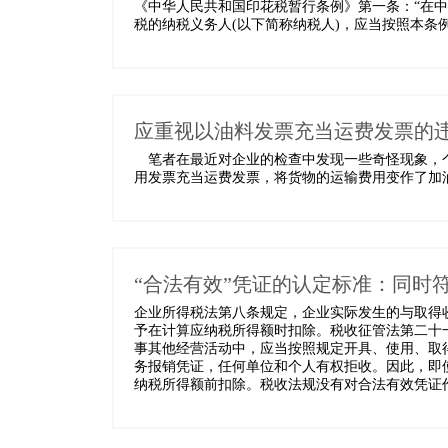
《中华人民共和国印花税暂行条例》第一条：“在
税的纳税义务人(以下简称纳税人)，应当按照本条例规
应重视以油料发票充当运费发票的
笔者在最近对企业的检查中发现一些奇怪现象，个
用发票充当运费发票，将货物的运输费用变作了加油
“合法有效”凭证的认定标准：同时
企业所得税法第八条规定，企业实际发生的与取得
予在计算应纳税所得额时扣除。税收征管法第二十
事其他经营活动中，应当按照规定开具、使用、取
务报销凭证，任何单位和个人有权拒收。因此，即
纳税所得额前扣除。税收法规没有对合法有效凭证作