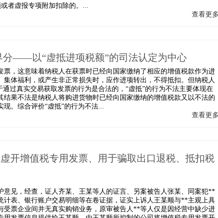
或者虚报专项附加扣除的。...
查看更
分——以“虚抵进项税额”的司法认定为中心
票，这意味着纳税人在获票时已经向国家缴纳了相应的增值税款作为进
、集体福利，或产生非正常损失时，应作进项转出，不得抵扣。但纳税人
于通过真实交易获取发票的行为是合法的，“虚抵”的行为不法主要体现在
其结果不法是纳税人将购进货物时已经向国家缴纳的增值税款又以不法的
。综合评价“虚抵”的行为不法...
查看更
、张某虚开增值税专用发票、用于骗取出口退税、抵扣税
护意见，经查，证人齐某、王某等人的证言、另案被告人张某、同案犯**
统计表、银行账户交易明细等在卷证据，证实上诉人王某顺与**主观上具
与受票企业间并无真实购销业务，原审被告人**等人仅是因经营中缺少进
专用发票信息提供给王某顺，由王某顺所控制的公司将增值税专用发票开