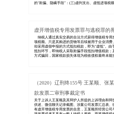
的“欺骗、隐瞒手段”：(三)虚列支出、虚抵进项税额
虚开增值税专用发票罪与逃税罪的界
纳税人通过真实交易的合法方式获得增值税专用发
项税额。只是其购进的货物等后续被用于企业消费
却采用虚假申报的方式抵扣税款，即为“虚抵”。由
抵扣环节，即纳税人采取欺骗手段抵扣增值税款；
方式骗回，国家税款损失体现为税收债权最终未能实现
（2020）辽刑终155号 王某顺
款发票二审刑事裁定书
关于上诉人王某顺及其辩护人所提的上诉理由和辩
供述、微信聊天记录截图、涉案公司发票汇总表、
有虚开增值税专用发票的合意，王某顺所经营公司
项发票或者不具有一般人纳税人资格，而将增值税