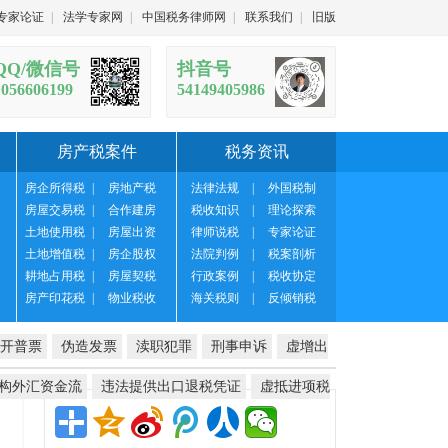
专家论证
|
法学专家网
|
中国税务律师网
|
联系我们
|
旧版
QQ/微信号
抖音号
1056606199
54149405986
房产税案件
税务资讯
房企所得税
|
房地产税
法律法规
|
外国税制
房屋交易税
|
合作建房
税收知识
|
理论探索
土地使用税
|
房屋出资
律师说税
|
专家论证
土地增值税
|
房企股权
法院判例
|
税案剖析
耕地占用税
|
房屋契税
行政案例
|
税收协定
房产印花税
|
物业税收
海关税则
|
反倾销税
开普票
伪造发票
渎职犯罪
刑事申诉
虚增出
构外汇资金流
违法提供出口退税凭证
虚抵进项税