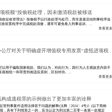
进项税额”按偷税处理，因未缴清税款被移送
税收征收管理法》按偷税予以行政处理与处罚，而非直接启动刑事程序追
行政前置程序中完成税款清缴，通常可避免卷入刑事追诉。...
查看更
民法院办公厅对关于明确虚开增值税专用发票“虚抵进项税
可以用于骗取国家税款。我们认为，对此行为，因行为人主观故意内容不
观相统一和罪责刑相适应原则，区别对待。...
查看更
抵构成逃税罪的示例做出了更加丰富的诠释
管刑事案件适用法律若干问题的解释(法释〔2024〕4号)》(以下简称
申报，具有下列情形之一的，应当认定为刑法第二百零一条第一款规定