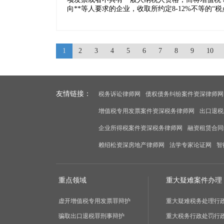
向**等人要求的企业，收取所约定8-12%不等的“税
1
2
3
4
5
6
7
8
9
10
友情链接：
税务诉讼律师网
债权债务纠纷案件资深律师网
增值税专用发票案件资深税务律师网
出口退税
企业所得税案件资深税务律师网
融资租赁合同
赖绍松资深房地产律师网
法学专家论证网
智
重点领域
重大疑难案件办理
虚开增值税专用发票罪辩护
重大疑难税务处理行
骗取出口退税罪刑事辩护
重大税务行政处罚行