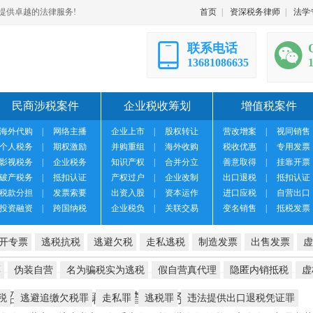
提供卓越的法律服务!
首页
|
资深税务律师
|
法学
联系电话
13681086635
民商涉税案件
企业税收筹划
增值税案件
海外代购
|
网络主播
企业上市
|
股权转让
营改增案
|
视同销售
个人税务
|
期权激励
并购重组
|
海外收购
税收优惠
|
专用发票
影视税务
|
企业税务
知识产权
|
合并分立
善意取得
|
挂靠开票
破产税务
|
抵扣认证
产权过户
|
企业改制
出口退税
|
抵扣认证
税款分担
|
发票索要
出资入股
|
资本运作
进口应税
|
自营出口
投资融资
|
跨国纳税
企业税负
|
关联交易
变名销售
|
抵税发票
开专票
逃税抗税
逃避欠税
走私逃税
制造发票
出售发票
虚
票
伪装自营
名为骗税实为逃税
假自营真代理
隐匿内销抵税
虚
务总局昭通市税务局第三稽查局税务处理决定书
税
逃避追缴欠税罪
走私罪
逃税罪
违法提供出口退税凭证罪