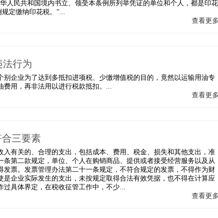
中华人民共和国境内书立、领受本条例所列举凭证的单位和个人，都是印花
定缴纳印花税。”...
查看更
违法行为
别企业为了达到多抵扣进项税、少缴增值税的目的，竟然以运输用油专
费用，再非法用以进行税款抵扣。...
查看更
符合三要素
收入有关的、合理的支出，包括成本、费用、税金、损失和其他支出，准
一条第二款规定，单位、个人在购销商品、提供或者接受经营服务以及从
得发票。发票管理办法第二十一条规定，不符合规定的发票，不得作为财
使是企业实际发生的支出，未按规定取得合法有效凭据，也不得在计算应
过具体界定，在税收征管工作中，不少...
查看更