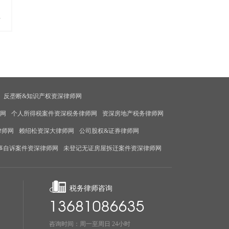
多
反垄断&知识产权资深律师网
师网
个人所得税案件资深税务律师网
资深房地产税务律师网
律师网
赖绍松资深大律师网
公司股权&证券律师网
事自诉案件资深律师网
未登记无证房屋拆迁案件资深律师网
税务律师咨询
咨询时间：周一至周日 24小时