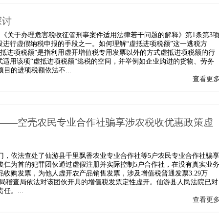
探讨
的《关于办理危害税收征管刑事案件适用法律若干问题的解释》第1条第3
段进行虚假纳税申报的手段之一。如何理解“虚抵进项税额”这一逃税方
虚抵进项税额”是指利用虚开增值税专用发票以外的方式虚抵进项税额的行
式适用该项“虚抵进项税额”逃税的空间，并举例如企业购进的货物、劳务
目的进项税额依法不...
查看更
元 ——空壳农民专业合作社骗享涉农税收优惠政策虚
门，依法查处了仙游县千里飘香农业专业合作社等5户农民专业合作社骗
俊仁为首的犯罪团伙通过虚假注册并实际控制5户合作社，在没有真实业
收购发票，为他人虚开农产品销售发票，涉及增值税普通发票3.29万
税务局稽查局依法对该团伙开具的增值税发票定性虚开。仙游县人民法院已对
。...
查看更