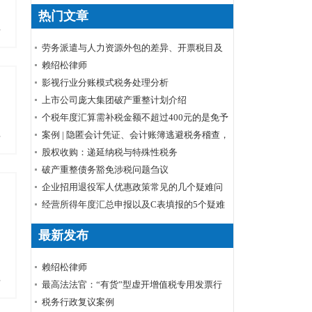
热门文章
多
劳务派遣与人力资源外包的差异、开票税目及
税率
赖绍松律师
影视行业分账模式税务处理分析
上市公司庞大集团破产重整计划介绍
个税年度汇算需补税金额不超过400元的是免予
申报还是免予补缴
案例 | 隐匿会计凭证、会计账簿逃避税务稽查，
多
小心被判刑！
股权收购：递延纳税与特殊性税务
破产重整债务豁免涉税问题刍议
企业招用退役军人优惠政策常见的几个疑难问
题解答
经营所得年度汇总申报以及C表填报的5个疑难
问题
最新发布
赖绍松律师
多
最高法法官：“有货”型虚开增值税专用发票行
为定性
税务行政复议案例