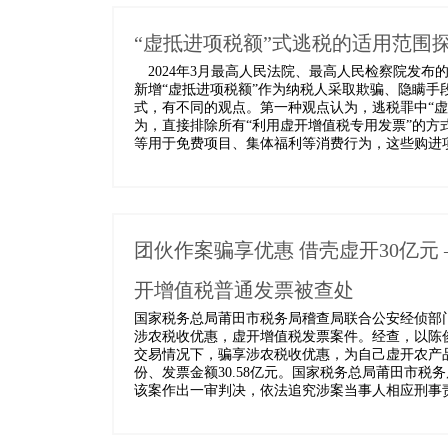
“虚抵进项税额”式逃税的适用范围
2024年3月最高人民法院、最高人民检察院发布
新增“虚抵进项税额”作为纳税人采取欺骗、隐瞒手
式，有不同的观点。第一种观点认为，逃税罪中“
为，直接排除所有“利用虚开增值税专用发票”的方
等用于免费项目、集体福利等消费行为，这些购进项
团伙作案骗享优惠 借壳虚开30亿
开增值税普通发票被查处
国家税务总局莆田市税务局稽查局联合公安经侦部
涉农税收优惠，虚开增值税发票案件。经查，以陈
交易情况下，骗享涉农税收优惠，为自己虚开农产品
份、发票金额30.58亿元。国家税务总局莆田市
该案作出一审判决，依法追究涉案当事人相应刑事责任