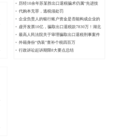
历经10余年苏某胜出口退税骗术仍属“先进技
术”，福州国税稽查局相应的查骗方法仍非常管
代购本无罪，逃税须处罚
用
企业负责人的银行账户资金是否能构成企业的
项
应税收入？
虚开发票10亿，骗取出口退税款7830万！湖北
破获链条式骗税案
最高人民法院关于审理骗取出口退税刑事案件
具体应用法律若干问题的解释辑
外籍身份“伪装”查补个税四百万
行政诉讼起诉期限8大要点总结
多
享
务
多