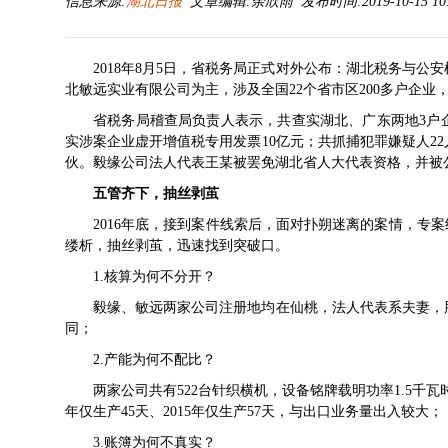
信息来源:
湖北日报
文章编辑:余欣雨 发布时间:2019-10-15 10:
2018年8月5日，省税务局正式对外公布：湖北税务与
北敏远实业有限公司为主，涉及全国22个省市区200多户企
省税务局稽查局负责人表示，共查实湖北、广东两地3户企业
实涉案企业虚开增值税专用发票10亿元；共抓捕犯罪嫌疑人2
伙。毅缘公司法人代表王某被罢免湖北省人大代表资格，并被
五管齐下，抽丝剥茧
2016年底，接到案件线索后，面对扑朔迷离的案情，专
缕析，抽丝剥茧，迅速找到突破口。
1.核算为何不分开？
毅缘、敏远两家公司注册地均在仙桃，法人代表系夫妻，
同；
2.产能为何不配比？
两家公司共有522台针织横机，设备铭牌载明功率1.5千瓦时
年仅生产45天、2015年仅生产57天，与出口业务量出入较大；
3.账簿为何不真实？