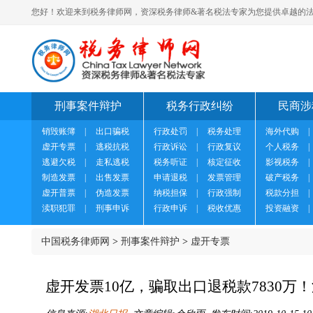
您好！欢迎来到税务律师网，资深税务律师&著名税法专家为您提供卓越的法
刑事案件辩护
税务行政纠纷
民商涉
销毁账簿
|
出口骗税
行政处罚
|
税务处理
海外代购
|
虚开专票
|
逃税抗税
行政诉讼
|
行政复议
个人税务
|
逃避欠税
|
走私逃税
税务听证
|
核定征收
影视税务
|
制造发票
|
出售发票
申请退税
|
发票管理
破产税务
|
虚开普票
|
伪造发票
纳税担保
|
行政强制
税款分担
|
渎职犯罪
|
刑事申诉
行政申诉
|
税收优惠
投资融资
|
中国税务律师网
>
刑事案件辩护
>
虚开专票
虚开发票10亿，骗取出口退税款7830万