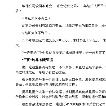
敏远公司设两本账套，Ⅰ账套记载公司2015年结汇人民币0.
盾；
4.单证为何不齐全？
两家公司分别有2613万美元、1898万美元的出口货物，
5.结汇为何不到位？
2015年敏远公司收汇仅8800万元，未结外汇1.58亿元
大。
“一连串的‘问号’盘旋在专案组成员脑海里，进一步坚定
“三图”制导 锁定证据
出口退税业务流程繁琐、环节众多，调查取证绝非易事。
高效精准取证，形成了有效证据链。
根据集装箱号唯一性规律，绘制出口仓单、海运提单和装
关系，依靠集装箱号查询集装箱流转过程；
提单是提货人唯一合法凭据，辨别提单真伪就是调查取证
货物出口全过程，以仓柜和海代公司为线索，理出海运公司和
绘图作战法果然奏效，通过比对21家船务和海关货代公司