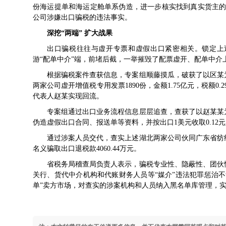
份海运提单和海运定舱单系伪造，进一步核实找到真实货主的提
公司涉嫌出口骗税的违法事实。
深挖“两端” 扩大战果
出口骗税往往与虚开专票和虚假出口紧密相关。锁定上
游“配单中介”端，前堵后截，一举摧毁了配票虚开、配单中介
根据骗税案件查获信息，专案组顺藤摸瓜，破获了以区某
两家公司虚开增值税专用发票1890份，金额1.75亿元，税额
代表人赵某实现回流。
专案组通过出口业务流程信息层层追查，查获了以赵某某
伪造虚假出口合同、报送单等资料，并按出口1美元收取0.1
通过涉案人员交代，查实上述湖北两家公司伙同广东省纺
名义骗取出口退税款4060.44万元。
省税务局稽查局负责人表示，骗税专业性、隐蔽性、团伙
关行、货代中介机构和代账财务人员等“媒介”违法犯罪惩治
单”卖方市场，对查实的涉案机构和人员纳入黑名单库管理，