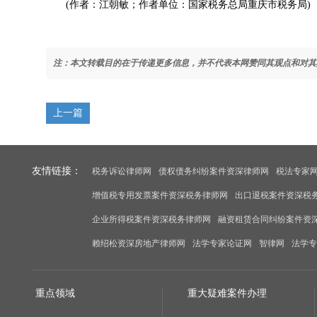
(作者：江朝敏；作者单位：国家税务总局重庆市税务局)
注：本文转载目的在于传递更多信息，并不代表本网赞同其观点和对其
上一篇
友情链接：
税务诉讼律师网
债权债务纠纷案件资深律师网
税法专家
增值税专用发票案件资深税务律师网
出口退税案件资深税
企业所得税案件资深税务律师网
融资租赁合同纠纷案件资
赖绍松资深房地产律师网
法学专家论证网
智律网
法学专
重点领域
重大疑难案件办理