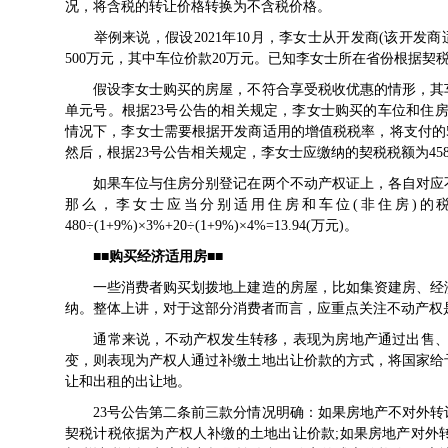
况，将含税的转让价格转换为不含税价格。
举例来说，假设2021年10月，李女士从开发商(该开发商
500万元，其中车位价款20万元。已知李女士所在省份根据契
假设李女士购买的房屋，不符合享受税收优惠的情形，其车
单元号。根据23号公告的相关规定，李女士购买的车位和住
情况下，李女士需要根据开发商适用的增值税税率，将支付的500万元
然后，根据23号公告相关规定，李女士应缴纳的契税税额为458.72×
如果车位与住房分别登记在两个不动产权证上，各自对应不
那么，李女士应当分别适用住房和车位(非住房)的
480÷(1+9%)×3%+20÷(1+9%)×4%=13.94(万元)。
■■购买经济适用房■■
一些消费者购买划拨地上建造的房屋，比如集资建房、经济
纳。整体上讲，对于这部分消费者而言，应重点关注不动产权
通常来说，不动产权发生转移，表现为房地产通过出售、赠
变，则表现为产权人通过补缴土地出让价款的方式，将国家给
让和出租的出让地。
23号公告第二条前三款分情况明确：如果房地产不对外转
契税计税依据为产权人补缴的土地出让价款;如果房地产对外