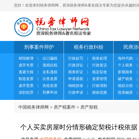
您好！欢迎来到税务律师网，资深税务律师&著名税法专家为您提供卓越的法
刑事案件辩护
税务行政纠纷
民商涉
销毁账簿
|
出口骗税
行政处罚
|
税务处理
海外代购
|
虚开专票
|
逃税抗税
行政诉讼
|
行政复议
个人税务
|
逃避欠税
|
走私逃税
税务听证
|
核定征收
影视税务
|
制造发票
|
出售发票
申请退税
|
发票管理
破产税务
|
虚开普票
|
伪造发票
纳税担保
|
行政强制
税款分担
|
渎职犯罪
|
刑事申诉
行政申诉
|
税收优惠
投资融资
|
中国税务律师网
>
房产税案件
>
房产契税
个人买卖房屋时分情形确定契税计税依据