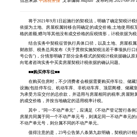
信息来源:
中国税务报
文章编辑:majiali 发布时间:2021-08-16 1
将于2021年9月1日起施行的
契税法
，明确了确定契税计税
依据为土地、房屋权属转移合同确定的成交价格;土地使用权
格的差额;赠与等其他没有成交价格的应税情形，计税依据为
结合实务中契税征管执行具体口径，以及土地、房屋权属转
财政部、税务总局发布《
关于贯彻实施契税法若干事项执行口
号公告
”)，分情形明确了部分业务模式的契税计税依据确认
向笔者咨询实务中买卖房屋契税计税依据的确认问题。
■■购买停车位■■
在购买住房时，不少消费者会根据需要购买停车位、储藏室
设施(包括停车位、机动车库、非机动车库、顶层阁楼、储藏
为承受方应交付的总价款，并适用与房屋相同的税率;房屋附
的成交价格，并按当地确定的适用税率计税。
其中，“同一不动产单元”，应满足《
不动产登记暂行条例
房屋共同属于同一个不动产单元号，则满足同一不动产单元的
不动产单元号，则分属不同的不动产单元。
值得注意的是，23号公告第八条第九款明确，契税的计税