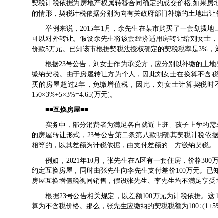
契税计税依据为房地产权属转移合同确定的成交价格;如果房
的情形，契税计税依据分别为向有关政府部门补缴的土地出让
举例来说，2015年1月，余先生在某市购买了一套划拨地上
可以对外转让。假设余先生将该套经济适用房转让给刘女士，
价款5万元。已知该市根据契税法授权确定的契税税率是3%，
根据
23号公告
，刘女士作为承受方，应分别以补缴的土地
缴纳契税。由于房屋转让方为个人，因此刘女士在换算不含税
买的房屋超过2年，免缴增值税，因此，刘女士计算契税时
150×3%+5×3%=4.65(万元)。
■■互换房屋■■
实务中，部分消费者为满足各自就近上班、孩子上学的需求
的房屋转让形式，23号公告第二条第八款明确其契税计税依
相等的，以其差额为计税依据，由支付差额的一方缴纳契税。
例如，2021年10月，张先生在A区有一套住房，价格300
约定互换房屋，同时由张先生向李先生支付差价100万元。已
房屋互换增值税视同销售，假设张先生、李先生均不满足享受
根据
23号公告
相关规定，以差额100万元为计税依据。这
算为不含税价格。那么，张先生应缴纳的契税税额为100÷(1+5%)×