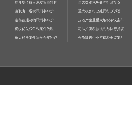
虚开增值税专用发票罪辩护
重大疑难税务处理行政复议
骗取出口退税罪刑事辩护
重大税务行政处罚行政诉讼
走私普通货物罪刑事辩护
房地产企业重大纳税争议案件
税收优先权争议案件代理
司法拍卖税款优先与执行异议
重大税务案件法学专家论证
合作建房企业所得税争议案件