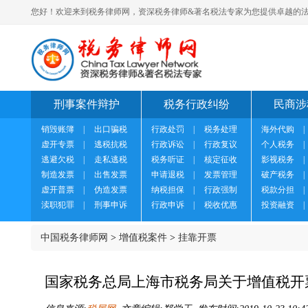
您好！欢迎来到税务律师网，资深税务律师&著名税法专家为您提供卓越的法
刑事案件辩护
税务行政纠纷
民商涉
销毁账簿
|
出口骗税
行政处罚
|
税务处理
海外代购
|
虚开专票
|
逃税抗税
行政诉讼
|
行政复议
个人税务
|
逃避欠税
|
走私逃税
税务听证
|
核定征收
影视税务
|
制造发票
|
出售发票
申请退税
|
发票管理
破产税务
|
虚开普票
|
伪造发票
纳税担保
|
行政强制
税款分担
|
渎职犯罪
|
刑事申诉
行政申诉
|
税收优惠
投资融资
|
中国税务律师网
>
增值税案件
>
挂靠开票
国家税务总局上海市税务局关于增值税开