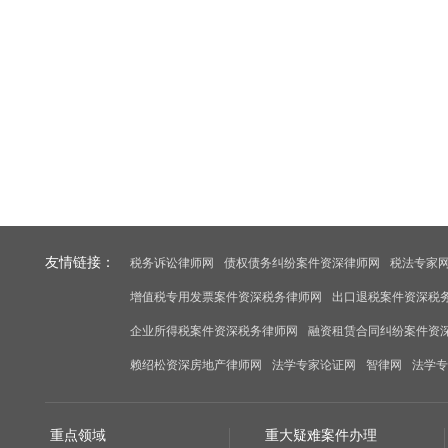
友情链接：
税务诉讼律师网
债权债务纠纷案件资深律师网
税法专家
增值税专用发票案件资深税务律师网
出口退税案件资深税
企业所得税案件资深税务律师网
融资租赁合同纠纷案件资
赖绍松资深房地产律师网
法学专家论证网
智律网
法学专
重点领域
重大疑难案件办理