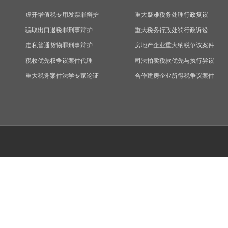
虚开增值税专用发票罪辩护
重大疑难税务处理行政复议
骗取出口退税罪刑事辩护
重大税务行政处罚行政诉讼
走私普通货物罪刑事辩护
房地产企业重大纳税争议案件
税收优先权争议案件代理
司法拍卖税款优先与执行异议
重大税务案件法学专家论证
合作建房企业所得税争议案件