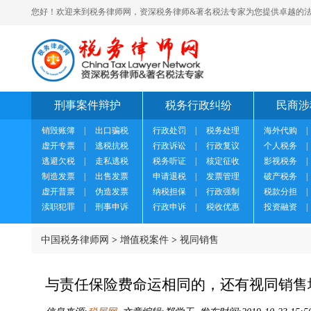
您好！欢迎来到税务律师网，资深税务律师&著名税法专家为您提供卓越的法
刑事案件辩护
税务行政纠纷
民商涉
销毁账簿
|
出口骗税
行政处罚
|
税务处理
海外代购
|
虚开专票
|
逃税抗税
行政诉讼
|
行政复议
个人税务
|
逃避欠税
|
走私逃税
税务听证
|
核定征收
影视税务
|
制造发票
|
出售发票
申请退税
|
发票管理
破产税务
|
虚开普票
|
伪造发票
纳税担保
|
行政强制
税款分担
|
渎职犯罪
|
刑事申诉
行政申诉
|
税收优惠
投资融资
|
中国税务律师网
>
增值税案件
>
视同销售
与责任保险费命运相同的，还有视同销售