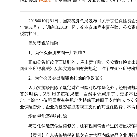
信息来源:
税屋网
文章编辑:郑学玉 发布时间:2019-10-23 15:5
2018年10月31日，国家税务总局发布《
关于责任保险费企
年第52号
），明确自2018年起，企业参加雇主责任险、公众
税前扣除。
保险费税前扣除
1、为什么会朋友圈一片欢腾？
正如公告解读里面提到的，雇主责任险、公众责任险支出属
国企业所得税法
》及其
实施条例
有关规定，准予在企业所得税
2、为什么又会出现能否扣除的争议呢？
因为
实施条例
除了规定财产保险可以扣除之外，还明确规
答的时候，又引用了该项规定，自然争议就来了，更多不
定。“除企业依照国家有关规定为特殊工种职工支付的人身安
业保险费外，企业为投资者或者职工支付的商业保险费，不得
增值税能否税前扣除
与责任保险费命运类似的，还有视同销售产生的增值税销
【案例】广东省某地税务机关在对辖区内保健品企业进行检