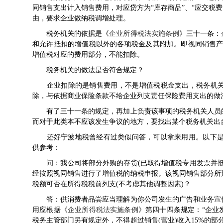
同销售支出计入销售费用，对应贷方为“库存商品”、“应交税
由，要求企业做纳税调增处理。
税务机关的依据是《
企业所得税法实施条例
》三十一条：
和允许抵扣的增值税以外的各项税金及其附加。即视同销售产
增值税对应的费用部分，不能扣除。
税务机关的做法是否符合规定？
企业扣除的是销售费用，不是增值税税金支出，税务机
除，与依据商业保险条款不给企业列支责任保险费用支出的做
有了三十一条的规定，再加上负责该事项的税务机关人员的
而对于此类本不应该发生争议的地方，要找出某个税务机关出
还好宁波地税曾经有过类似问答，可以拿来用用。以下是
供参考：
问：我公司将部分外购的存货(已取得增值税专用发票并抵
经按照视同销售进行了增值税的纳税申报。该视同销售部分所
税额可否在所得税税前列支(不考虑其他调整因素)？
答：供消费者品尝应当理解为你公司发生的广告和业务宣传
用应根据《
企业所得税法实施条例
》第四十四条规定：“企业
税务主管部门另有规定外，不得超过销售(营业)收入15%的