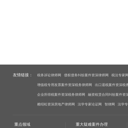
友情链接：
税务诉讼律师网
债权债务纠纷案件资深律师网
税法专家
增值税专用发票案件资深税务律师网
出口退税案件资深税
企业所得税案件资深税务律师网
融资租赁合同纠纷案件资
赖绍松资深房地产律师网
法学专家论证网
智律网
法学专
重点领域
重大疑难案件办理