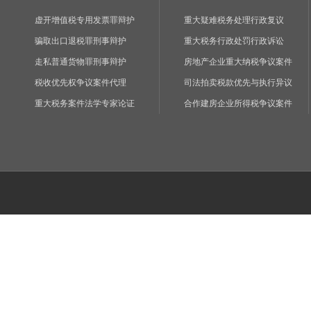
虚开增值税专用发票罪辩护
重大疑难税务处理行政复议
骗取出口退税罪刑事辩护
重大税务行政处罚行政诉讼
走私普通货物罪刑事辩护
房地产企业重大纳税争议案件
税收优先权争议案件代理
司法拍卖税款优先与执行异议
重大税务案件法学专家论证
合作建房企业所得税争议案件