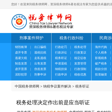
您好！欢迎来到税务律师网，资深税务律师&著名税法专家为您提供卓越的法
刑事案件辩护
税务行政纠纷
民商涉
销毁账簿
|
出口骗税
行政处罚
|
税务处理
海外代购
|
虚开专票
|
逃税抗税
行政诉讼
|
行政复议
个人税务
|
逃避欠税
|
走私逃税
税务听证
|
核定征收
影视税务
|
制造发票
|
出售发票
申请退税
|
发票管理
破产税务
|
虚开普票
|
伪造发票
纳税担保
|
行政强制
税款分担
|
渎职犯罪
|
刑事申诉
行政申诉
|
税收优惠
投资融资
|
中国税务律师网
>
纳税争议案件解决
>
税务听证
税务处理决定作出前是应当听证