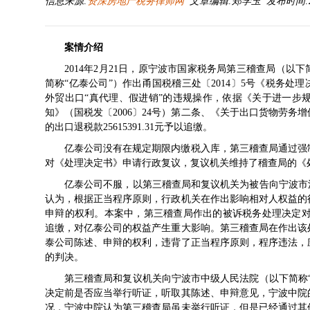
信息来源:
资深房地产税务律师网
文章编辑:郑学玉 发布时间:2020-
案情介绍
2014年2月21日，原宁波市国家税务局第三稽查局（以
简称“亿泰公司”）作出甬国税稽三处〔2014〕5号《税务处
外贸出口“真代理、假进销”的违规操作，依据《关于进一步
知》（国税发〔2006〕24号）第二条、《关于出口货物劳
的出口退税款25615391.31元予以追缴。
亿泰公司没有在规定期限内缴税入库，第三稽查局通过强
对《处理决定书》申请行政复议，复议机关维持了稽查局的《
亿泰公司不服，以第三稽查局和复议机关为被告向宁波市
认为，根据正当程序原则，行政机关在作出影响相对人权益的
申辩的权利。本案中，第三稽查局作出的被诉税务处理决定对亿泰
追缴，对亿泰公司的权益产生重大影响。第三稽查局在作出该
泰公司陈述、申辩的权利，违背了正当程序原则，程序违法，
的判决。
第三稽查局和复议机关向宁波市中级人民法院（以下简称
决定前是否应当举行听证，听取其陈述、申辩意见，宁波中院
况，宁波中院认为第三稽查局虽未举行听证，但是已经通过其