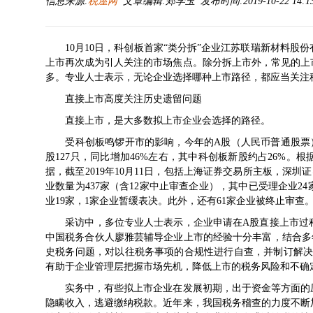
信息来源:
税屋网
文章编辑:郑学玉 发布时间:2019-10-22 14:1
10月10日，科创板首家“类分拆”企业江苏联瑞新材料
上市再次成为引人关注的市场焦点。除分拆上市外，常见的上
多。专业人士表示，无论企业选择哪种上市路径，都应当关注
直接上市高度关注历史遗留问题
直接上市，是大多数拟上市企业会选择的路径。
受科创板鸣锣开市的影响，今年的A股（人民币普通股票）
股127只，同比增加46%左右，其中科创板新股约占26%
据，截至2019年10月11日，包括上海证券交易所主板，深
业数量为437家（含12家中止审查企业），其中已受理企业24
业19家，1家企业暂缓表决。此外，还有61家企业被终止审查
采访中，多位专业人士表示，企业申请在A股直接上市过程
中国税务合伙人廖雅芸辅导企业上市的经验十分丰富，结合多
史税务问题，对以往税务事项的合规性进行自查，并制订解决
有助于企业管理层把握市场先机，降低上市的税务风险和不确
实务中，有些拟上市企业在发展初期，出于资金等方面的压
隐瞒收入，逃避缴纳税款。近年来，我国税务稽查的力度不断