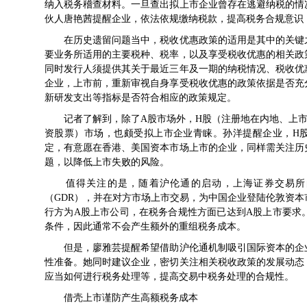
纳入税务稽查材料。一旦查出拟上市企业曾存在逃避纳税的情
伙人唐艳茜提醒企业，依法依规缴纳税款，提高税务合规意识
在历史遗留问题当中，税收优惠政策的适用是其中的关键之
要业务所适用的主要税种、税率，以及享受税收优惠的相关政
同时发行人须提供其关于最近三年及一期的纳税情况、税收优
企业，上市前，重新审视自身享受税收优惠的政策依据是否充
新研发支出等指标是否符合相应的政策规定。
记者了解到，除了A股市场外，H股（注册地在内地、上市
资股票）市场，也颇受拟上市企业青睐。孙洋提醒企业，H
定，有意愿在香港、美国资本市场上市的企业，同样需关注历
题，以降低上市失败的风险。
值得关注的是，随着沪伦通的启动，上海证券交易所的
（GDR），并在对方市场上市交易，为中国企业登陆伦敦资
行方为A股上市公司，在税务合规性方面已达到A股上市要求
条件，因此通常不会产生额外的重组税务成本。
但是，廖雅芸提醒希望借助沪伦通机制吸引国际资本的企业
性准备。她同时建议企业，密切关注相关税收政策的发展动态
应当如何进行税务处理等，提高交易中税务处理的合规性。
借壳上市谨防产生高额税务成本