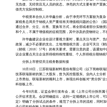
无负债、无经营且无人员的状态。净壳的方式主要有资产置换
借壳方实际控制权。
中税资本合伙人许华鑫分析，由于净壳环节方案较为复杂，
家税务总局关于纳税人资产重组有关增值税问题的公告》（国家
通过合并、分立、出售、置换等方式，将全部或者部分实物资
和个人，不属于增值税的征税范围，其中涉及的货物转让，不
许华鑫建议企业在设计重视方案时，重点关注与资产、负债
政策，减少不必要的支出。土地增值税方面，企业可关注《财
（财税〔2018〕57号）的有关要求。需要注意的是，该通
议企业重点关注企业所得税特殊性重组、个人所得税分期纳税
分拆上市密切关注税务数据衔接
10月10日，江苏联瑞新材料股份有限公司（以下简称联瑞
技系联瑞新材的第二大股东，曾为其控股股东。业内人士分析
上市类似。联瑞新材的顺利上市，体现出科创板对“类分拆”
科创板上市。
今年8月底，证监会举行发布会，就《上市公司分拆所属子
公开征求意见。会议明确提出，达到一定规模的上市公司，可
定》明确了分拆试点的条件，规范了分拆上市的流程，同时加
子公司欲科创板上市的热情高涨。