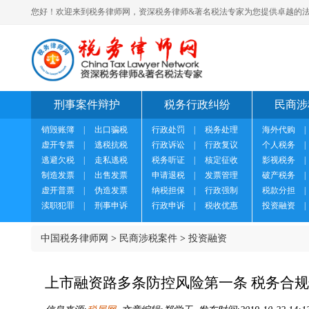
您好！欢迎来到税务律师网，资深税务律师&著名税法专家为您提供卓越的法
刑事案件辩护
税务行政纠纷
民商涉
销毁账簿
|
出口骗税
行政处罚
|
税务处理
海外代购
|
虚开专票
|
逃税抗税
行政诉讼
|
行政复议
个人税务
|
逃避欠税
|
走私逃税
税务听证
|
核定征收
影视税务
|
制造发票
|
出售发票
申请退税
|
发票管理
破产税务
|
虚开普票
|
伪造发票
纳税担保
|
行政强制
税款分担
|
渎职犯罪
|
刑事申诉
行政申诉
|
税收优惠
投资融资
|
中国税务律师网
>
民商涉税案件
>
投资融资
上市融资路多条防控风险第一条 税务合