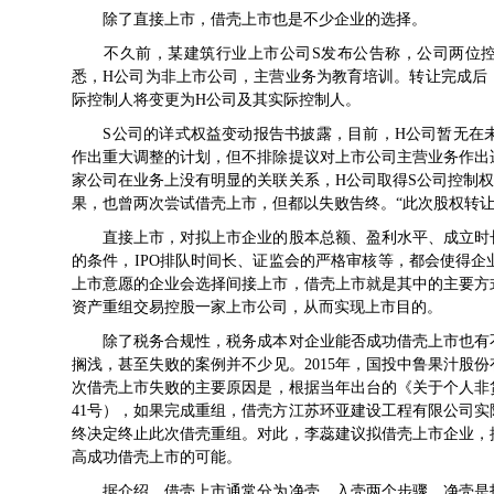
除了直接上市，借壳上市也是不少企业的选择。
不久前，某建筑行业上市公司S发布公告称，公司两位控
悉，H公司为非上市公司，主营业务为教育培训。转让完成后，
际控制人将变更为H公司及其实际控制人。
S公司的详式权益变动报告书披露，目前，H公司暂无在未
作出重大调整的计划，但不排除提议对上市公司主营业务作出
家公司在业务上没有明显的关联关系，H公司取得S公司控制
果，也曾两次尝试借壳上市，但都以失败告终。“此次股权转让
直接上市，对拟上市企业的股本总额、盈利水平、成立时长
的条件，IPO排队时间长、证监会的严格审核等，都会使得
上市意愿的企业会选择间接上市，借壳上市就是其中的主要方
资产重组交易控股一家上市公司，从而实现上市目的。
除了税务合规性，税务成本对企业能否成功借壳上市也有不
搁浅，甚至失败的案例并不少见。2015年，国投中鲁果汁股
次借壳上市失败的主要原因是，根据当年出台的《关于个人非货
41号），如果完成重组，借壳方江苏环亚建设工程有限公司
终决定终止此次借壳重组。对此，李蕊建议拟借壳上市企业，
高成功借壳上市的可能。
据介绍，借壳上市通常分为净壳、入壳两个步骤。净壳是指