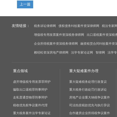
上一篇
友情链接：
税务诉讼律师网
债权债务纠纷案件资深律师网
税法专家
增值税专用发票案件资深税务律师网
出口退税案件资深税
企业所得税案件资深税务律师网
融资租赁合同纠纷案件资
赖绍松资深房地产律师网
法学专家论证网
智律网
法学专
重点领域
重大疑难案件办理
虚开增值税专用发票罪辩护
重大疑难税务处理行政复议
骗取出口退税罪刑事辩护
重大税务行政处罚行政诉讼
走私普通货物罪刑事辩护
房地产企业重大纳税争议案件
税收优先权争议案件代理
司法拍卖税款优先与执行异议
重大税务案件法学专家论证
合作建房企业所得税争议案件