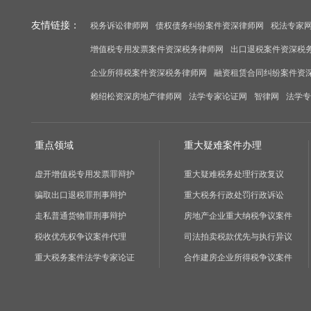
友情链接：
税务诉讼律师网
债权债务纠纷案件资深律师网
税法专家
增值税专用发票案件资深税务律师网
出口退税案件资深税
企业所得税案件资深税务律师网
融资租赁合同纠纷案件资
赖绍松资深房地产律师网
法学专家论证网
智律网
法学专
重点领域
重大疑难案件办理
虚开增值税专用发票罪辩护
重大疑难税务处理行政复议
骗取出口退税罪刑事辩护
重大税务行政处罚行政诉讼
走私普通货物罪刑事辩护
房地产企业重大纳税争议案件
税收优先权争议案件代理
司法拍卖税款优先与执行异议
重大税务案件法学专家论证
合作建房企业所得税争议案件