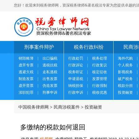
您好！欢迎来到税务律师网，资深税务律师&著名税法专家为您提供卓越的法
刑事案件辩护
税务行政纠纷
民商涉
销毁账簿
|
出口骗税
行政处罚
|
税务处理
海外代购
|
虚开专票
|
逃税抗税
行政诉讼
|
行政复议
个人税务
|
逃避欠税
|
走私逃税
税务听证
|
核定征收
影视税务
|
制造发票
|
出售发票
申请退税
|
发票管理
破产税务
|
虚开普票
|
伪造发票
纳税担保
|
行政强制
税款分担
|
渎职犯罪
|
刑事申诉
行政申诉
|
税收优惠
投资融资
|
中国税务律师网
>
民商涉税案件
>
投资融资
多缴纳的税款如何退回