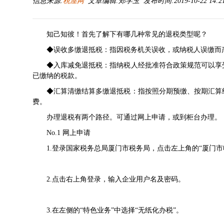
信息来源:
税屋网
文章编辑:郑学玉 发布时间:2019-10-22 14:2
知己知彼！首先了解下有哪几种常见的退税类型呢？
◆误收多缴退抵税：指因税务机关误收，或纳税人误缴而产
◆入库减免退抵税：指纳税人经批准符合政策规范可以享受
已缴纳的税款。
◆汇算清缴结算多缴退抵税：指按照分期预缴、按期汇算结
费。
办理退税有两个路径。可通过网上申请，或到柜台办理。
No.1 网上申请
1.登录国家税务总局厦门市税务局，点击左上角的“厦门市
2.点击右上角登录，输入企业用户名及密码。
3.在左侧的“特色业务”中选择“无纸化办税”。