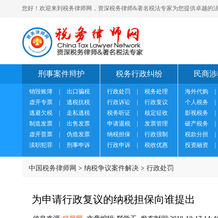
您好！欢迎来到税务律师网，资深税务律师&著名税法专家为您提供卓越的法
刑事案件辩护
税务行政纠纷
民商涉
销毁账簿
|
出口骗税
行政处罚
|
税务处理
海外代购
|
虚开专票
|
逃税抗税
行政诉讼
|
行政复议
个人税务
|
逃避欠税
|
走私逃税
税务听证
|
核定征收
影视税务
|
制造发票
|
出售发票
申请退税
|
发票管理
破产税务
|
虚开普票
|
伪造发票
纳税担保
|
行政强制
税款分担
|
渎职犯罪
|
刑事申诉
行政申诉
|
税收优惠
投资融资
|
中国税务律师网
>
纳税争议案件解决
>
行政处罚
为申请行政复议的纳税担保向谁提出