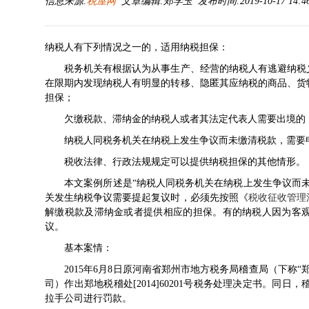
信息来源:
税屋网
文章编辑:郑学玉 发布时间:2019-10-17 14:4
纳税人有下列情况之一的，适用纳税担保：
税务机关有根据认为从事生产、经营的纳税人有逃避纳税义
在限期内发现纳税人有明显的转移、隐匿其应纳税的商品、货
担保；
欠缴税款、滞纳金的纳税人或者其法定代表人需要出境的
纳税人同税务机关在纳税上发生争议而未缴清税款，需要
税收法律、行政法规规定可以提供纳税担保的其他情形。
本文案例所述是“纳税人同税务机关在纳税上发生争议而未
关发生纳税争议需要提起复议时，必须先按照《
税收征收管理
解缴税款及滞纳金或者提供相应的担保。有的纳税人因为客
议。
基本案情：
2015年6月8日原河南省郑州市地方税务局稽查局（下称“
司）作出郑地税稽处[2014]60201号税务处理决定书。同日，
拉手公司进行罚款。