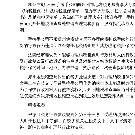
2015年6月30日手拉手公司向郑州市地方税务局办事大厅
《纳税担保书》及纳税担保清单，但办事大厅以手拉手公司
书》及纳税担保清单，告知谁下的处理决定让找谁办理，手拉手
日又到郑州地税稽查局处申请办理纳税担保，没有找到承办人
期。
手拉手公司不服郑州地税稽查局不办理纳税担保手续的行为
保的行政行为违法，判令郑州地税稽查局为其办理纳税担保的
法院经审理认为：能够办理纳税担保对行政相对人的行政复
受行政复议及行政诉讼的审查以及对相对人实体权益产生决定
税担保的时间、地点、向谁申请、救济途径，均会直接影响相
郑州地税稽查局作出的税务处理决定中对办理纳税担保的申
文字上存在歧义，导致手拉手公司作为纳税主体未能及时办理
为了保护行政相对人行使救济权利，郑州地税稽查局应当对手
法院最终判决郑州地税稽查局在判决生效后法定期限内对手拉
明税观察
根据《
税务行政复议规则
》第三十三条，受理纳税担保的
人对于税法并不了解，而税务机关在税务文书中又不写清楚
路，影响其税务处理的行政救济权。