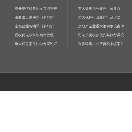
虚开增值税专用发票罪辩护
重大疑难税务处理行政复议
骗取出口退税罪刑事辩护
重大税务行政处罚行政诉讼
走私普通货物罪刑事辩护
房地产企业重大纳税争议案件
税收优先权争议案件代理
司法拍卖税款优先与执行异议
重大税务案件法学专家论证
合作建房企业所得税争议案件