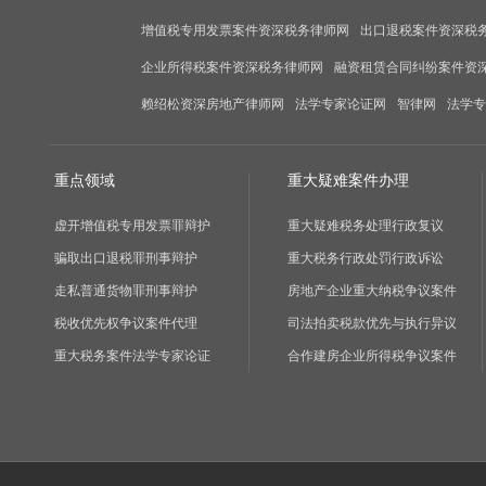
增值税专用发票案件资深税务律师网
出口退税案件资深税
企业所得税案件资深税务律师网
融资租赁合同纠纷案件资
赖绍松资深房地产律师网
法学专家论证网
智律网
法学专
重点领域
重大疑难案件办理
虚开增值税专用发票罪辩护
重大疑难税务处理行政复议
骗取出口退税罪刑事辩护
重大税务行政处罚行政诉讼
走私普通货物罪刑事辩护
房地产企业重大纳税争议案件
税收优先权争议案件代理
司法拍卖税款优先与执行异议
重大税务案件法学专家论证
合作建房企业所得税争议案件