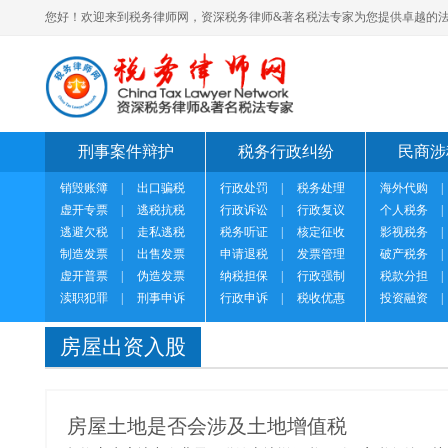
您好！欢迎来到税务律师网，资深税务律师&著名税法专家为您提供卓越的法
刑事案件辩护
税务行政纠纷
民商涉
销毁账簿
|
出口骗税
行政处罚
|
税务处理
海外代购
|
虚开专票
|
逃税抗税
行政诉讼
|
行政复议
个人税务
|
逃避欠税
|
走私逃税
税务听证
|
核定征收
影视税务
|
制造发票
|
出售发票
申请退税
|
发票管理
破产税务
|
虚开普票
|
伪造发票
纳税担保
|
行政强制
税款分担
|
渎职犯罪
|
刑事申诉
行政申诉
|
税收优惠
投资融资
|
房屋出资入股
房屋土地是否会涉及土地增值税