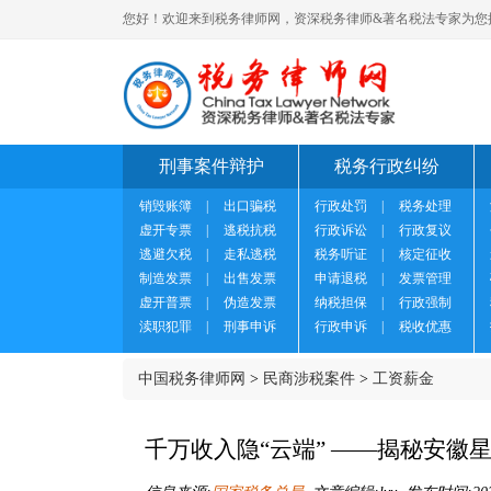
您好！欢迎来到税务律师网，资深税务律师&著名税法专家为您
刑事案件辩护
税务行政纠纷
销毁账簿
|
出口骗税
行政处罚
|
税务处理
虚开专票
|
逃税抗税
行政诉讼
|
行政复议
逃避欠税
|
走私逃税
税务听证
|
核定征收
制造发票
|
出售发票
申请退税
|
发票管理
虚开普票
|
伪造发票
纳税担保
|
行政强制
渎职犯罪
|
刑事申诉
行政申诉
|
税收优惠
中国税务律师网
>
民商涉税案件
>
工资薪金
千万收入隐“云端” ——揭秘安