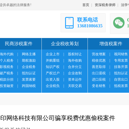
提供卓越的法律服务!
首页
|
资深税务律师
|
法学
联系电话
13681086635
民商涉税案件
企业税收筹划
增值税案件
海外代购
|
网络主播
企业上市
|
股权转让
营改增案
|
视同销售
个人税务
|
期权激励
并购重组
|
海外收购
税收优惠
|
专用发票
影视税务
|
企业税务
知识产权
|
合并分立
善意取得
|
挂靠开票
破产税务
|
抵扣认证
产权过户
|
企业改制
出口退税
|
抵扣认证
税款分担
|
发票索要
出资入股
|
资本运作
进口应税
|
自营出口
投资融资
|
跨国纳税
企业税负
|
关联交易
变名销售
|
抵税发票
徽星印网络科技有限公司骗享税费优惠偷税案件