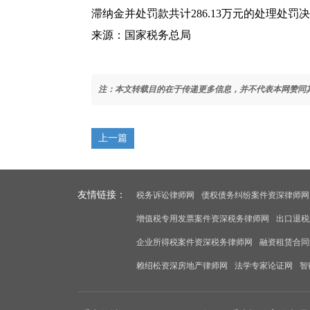
滞纳金并处罚款共计286.13万元的处理处
来源：国家税务总局
注：本文转载目的在于传递更多信息，并不代表本网赞同
上一篇
友情链接：
税务诉讼律师网
债权债务纠纷案件资深律师网
增值税专用发票案件资深税务律师网
出口退税
企业所得税案件资深税务律师网
融资租赁合同
赖绍松资深房地产律师网
法学专家论证网
智