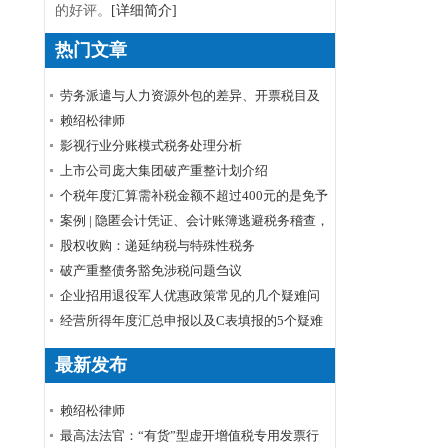
的好评。
[详细简介]
热门文章
劳务派遣与人力资源外包的差异、开票税目及
税率
赖绍松律师
影视行业分账模式税务处理分析
上市公司庞大集团破产重整计划介绍
个税年度汇算需补税金额不超过400元的是免予
申报还是免予补缴
案例 | 隐匿会计凭证、会计账簿逃避税务稽查，
小心被判刑！
股权收购：递延纳税与特殊性税务
破产重整债务豁免涉税问题刍议
企业招用退役军人优惠政策常见的几个疑难问
题解答
经营所得年度汇总申报以及C表填报的5个疑难
问题
最新发布
赖绍松律师
最高法法官：“有货”型虚开增值税专用发票行