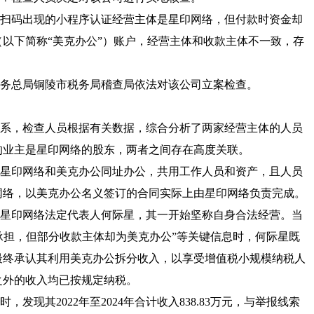
扫码出现的小程序认证经营主体是星印网络，但付款时资金却
以下简称“美克办公”）账户，经营主体和收款主体不一致，存
务总局铜陵市税务局稽查局依法对该公司立案检查。
系，检查人员根据有关数据，综合分析了两家经营主体的人员
的业主是星印网络的股东，两者之间存在高度关联。
星印网络和美克办公同址办公，共用工作人员和资产，且人员
网络，以美克办公名义签订的合同实际上由星印网络负责完成。
星印网络法定代表人何际星，其一开始坚称自身合法经营。当
络承担，但部分收款主体却为美克办公”等关键信息时，何际星既
最终承认其利用美克办公拆分收入，以享受增值税小规模纳税人
之外的收入均已按规定纳税。
发现其2022年至2024年合计收入838.83万元，与举报线索