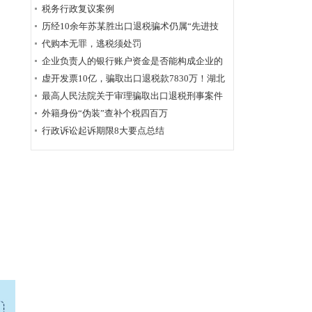
为定性
税务行政复议案例
历经10余年苏某胜出口退税骗术仍属“先进技
术”，福州国税稽查局相应的查骗方法仍非常管
代购本无罪，逃税须处罚
用
企业负责人的银行账户资金是否能构成企业的
应税收入？
虚开发票10亿，骗取出口退税款7830万！湖北
破获链条式骗税案
最高人民法院关于审理骗取出口退税刑事案件
具体应用法律若干问题的解释辑
外籍身份“伪装”查补个税四百万
行政诉讼起诉期限8大要点总结