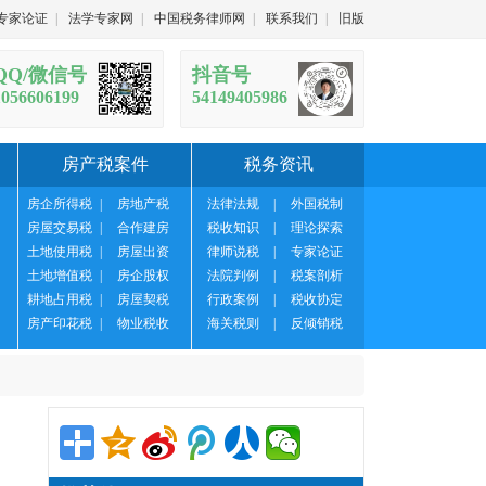
专家论证
|
法学专家网
|
中国税务律师网
|
联系我们
|
旧版
QQ/微信号
抖音号
1056606199
54149405986
房产税案件
税务资讯
房企所得税
|
房地产税
法律法规
|
外国税制
房屋交易税
|
合作建房
税收知识
|
理论探索
土地使用税
|
房屋出资
律师说税
|
专家论证
土地增值税
|
房企股权
法院判例
|
税案剖析
耕地占用税
|
房屋契税
行政案例
|
税收协定
房产印花税
|
物业税收
海关税则
|
反倾销税