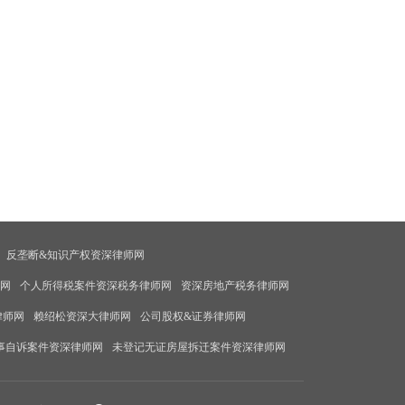
反垄断&知识产权资深律师网
师网
个人所得税案件资深税务律师网
资深房地产税务律师网
律师网
赖绍松资深大律师网
公司股权&证券律师网
事自诉案件资深律师网
未登记无证房屋拆迁案件资深律师网