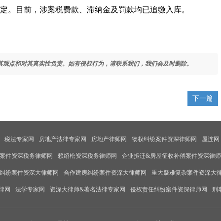
罚决定。目前，涉案税费款、滞纳金及罚款均已追缴入库。
其观点和对其真实性负责。如有侵权行为，请联系我们，我们会及时删除。
下一篇
税法专家网
房地产法律专家网
房地产律师网
物权纠纷案件资深律师网
屋连网
案件资深税务律师网
赖绍松资深税务律师网
企业拆迁&房屋征收补偿案件资深律
纠纷案件资深大律师网
合作建房纠纷案件资深大律师网
重大疑难复杂案件资深大
律网
法学专家网
资深大律师&著名法律专家网
侵权责任纠纷案件资深律师网
刑