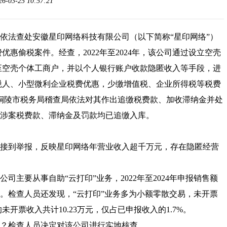
03-25 10:57:21
依法查处安徽星印网络科技有限公司（以下简称“星印网络”）
惠偷税案件。经查，2022年至2024年，该公司通过设立空壳
至空壳个体工商户，并以个人银行账户收款隐匿收入等手段，进
税人、小型微利企业税费优惠，少缴增值税、企业所得税等税费
务总局铜陵市税务局稽查局依法对其作出追缴税费款、加收滞纳金并处
前，涉案税费款、滞纳金及罚款均已追缴入库。
接到举报，反映星印网络年营业收入超千万元，存在隐匿经营
主要从事自助“云打印”业务，2022年至2024年申报销售额
较大。检查人员还发现，“云打印”业务多为小额零散交易，未开票
的未开票收入共计10.23万元，仅占已申报收入的1.7%。
？检查人员决定对该公司进行实地核查。