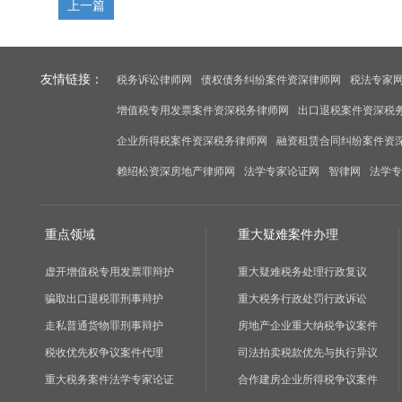
上一篇
友情链接：
税务诉讼律师网
债权债务纠纷案件资深律师网
税法专家
增值税专用发票案件资深税务律师网
出口退税案件资深税
企业所得税案件资深税务律师网
融资租赁合同纠纷案件资
赖绍松资深房地产律师网
法学专家论证网
智律网
法学专
重点领域
重大疑难案件办理
虚开增值税专用发票罪辩护
重大疑难税务处理行政复议
骗取出口退税罪刑事辩护
重大税务行政处罚行政诉讼
走私普通货物罪刑事辩护
房地产企业重大纳税争议案件
税收优先权争议案件代理
司法拍卖税款优先与执行异议
重大税务案件法学专家论证
合作建房企业所得税争议案件