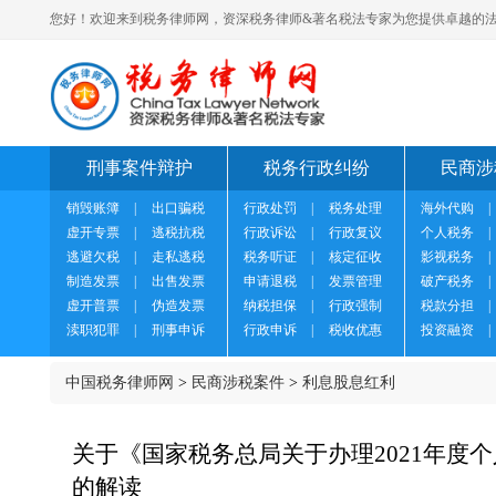
您好！欢迎来到税务律师网，资深税务律师&著名税法专家为您提供卓越的法
刑事案件辩护
税务行政纠纷
民商涉
销毁账簿
|
出口骗税
行政处罚
|
税务处理
海外代购
|
虚开专票
|
逃税抗税
行政诉讼
|
行政复议
个人税务
|
逃避欠税
|
走私逃税
税务听证
|
核定征收
影视税务
|
制造发票
|
出售发票
申请退税
|
发票管理
破产税务
|
虚开普票
|
伪造发票
纳税担保
|
行政强制
税款分担
|
渎职犯罪
|
刑事申诉
行政申诉
|
税收优惠
投资融资
|
中国税务律师网
>
民商涉税案件
>
利息股息红利
关于《国家税务总局关于办理2021年度
的解读