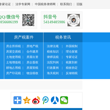
专家论证
|
法学专家网
|
中国税务律师网
|
联系我们
|
旧版
QQ/微信号
抖音号
1056606199
54149405986
房产税案件
税务资讯
房企所得税
|
房地产税
法律法规
|
外国税制
房屋交易税
|
合作建房
税收知识
|
理论探索
土地使用税
|
房屋出资
律师说税
|
专家论证
土地增值税
|
房企股权
法院判例
|
税案剖析
耕地占用税
|
房屋契税
行政案例
|
税收协定
房产印花税
|
物业税收
海关税则
|
反倾销税