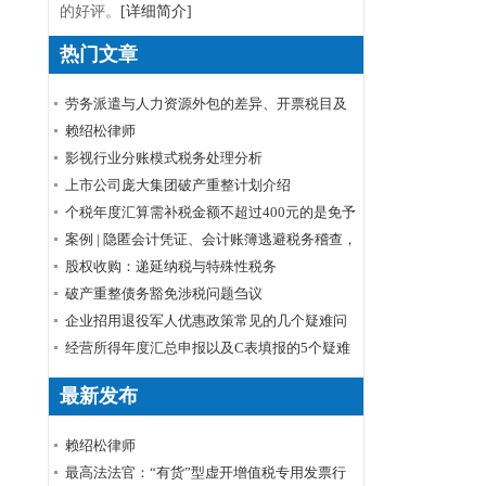
的好评。
[详细简介]
热门文章
劳务派遣与人力资源外包的差异、开票税目及
税率
赖绍松律师
影视行业分账模式税务处理分析
上市公司庞大集团破产重整计划介绍
个税年度汇算需补税金额不超过400元的是免予
申报还是免予补缴
案例 | 隐匿会计凭证、会计账簿逃避税务稽查，
小心被判刑！
股权收购：递延纳税与特殊性税务
破产重整债务豁免涉税问题刍议
企业招用退役军人优惠政策常见的几个疑难问
题解答
经营所得年度汇总申报以及C表填报的5个疑难
问题
最新发布
赖绍松律师
最高法法官：“有货”型虚开增值税专用发票行