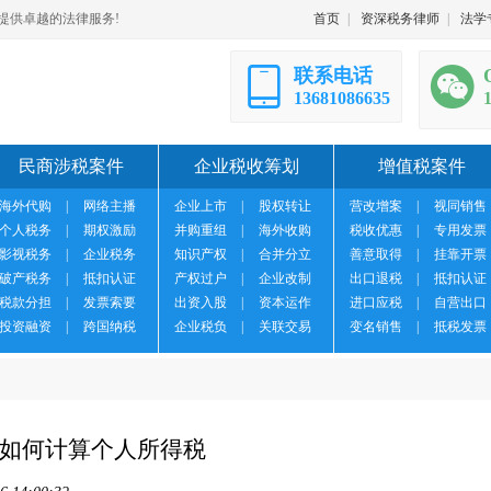
提供卓越的法律服务!
首页
|
资深税务律师
|
法学
联系电话
13681086635
民商涉税案件
企业税收筹划
增值税案件
海外代购
|
网络主播
企业上市
|
股权转让
营改增案
|
视同销售
个人税务
|
期权激励
并购重组
|
海外收购
税收优惠
|
专用发票
影视税务
|
企业税务
知识产权
|
合并分立
善意取得
|
挂靠开票
破产税务
|
抵扣认证
产权过户
|
企业改制
出口退税
|
抵扣认证
税款分担
|
发票索要
出资入股
|
资本运作
进口应税
|
自营出口
投资融资
|
跨国纳税
企业税负
|
关联交易
变名销售
|
抵税发票
如何计算个人所得税