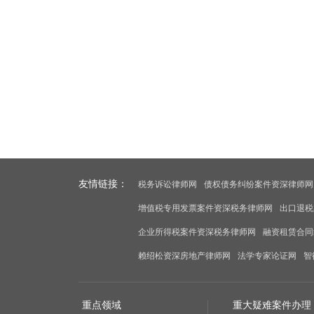
友情链接：
税务诉讼律师网
债权债务纠纷案件资深律师网
增值税专用发票案件资深税务律师网
出口退税
企业所得税案件资深税务律师网
融资租赁合同
赖绍松资深房地产律师网
法学专家论证网
智
重点领域
重大疑难案件办理