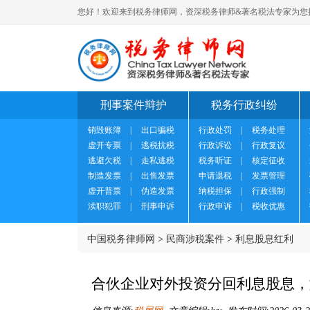
您好！欢迎来到税务律师网，资深税务律师&著名税法专家为您
刑事案件辩护
税务行政纠纷
销毁账簿
|
出口骗税
行政处罚
|
税务处理
虚开专票
|
逃税抗税
行政诉讼
|
行政复议
逃避欠税
|
走私逃税
税务听证
|
核定征收
制造发票
|
出售发票
申请退税
|
发票管理
虚开普票
|
伪造发票
纳税担保
|
行政强制
渎职犯罪
|
刑事申诉
行政申诉
|
税收优惠
中国税务律师网
>
民商涉税案件
>
利息股息红利
合伙企业对外投资分回利息股息，