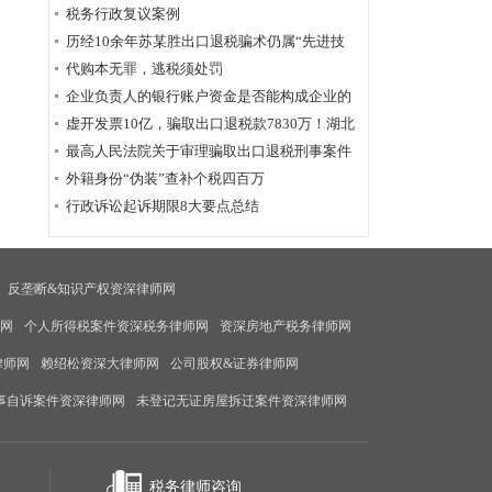
为定性
税务行政复议案例
历经10余年苏某胜出口退税骗术仍属“先进技
术”，福州国税稽查局相应的查骗方法仍非常管
代购本无罪，逃税须处罚
用
企业负责人的银行账户资金是否能构成企业的
应税收入？
虚开发票10亿，骗取出口退税款7830万！湖北
破获链条式骗税案
最高人民法院关于审理骗取出口退税刑事案件
具体应用法律若干问题的解释辑
外籍身份“伪装”查补个税四百万
行政诉讼起诉期限8大要点总结
反垄断&知识产权资深律师网
师网
个人所得税案件资深税务律师网
资深房地产税务律师网
律师网
赖绍松资深大律师网
公司股权&证券律师网
事自诉案件资深律师网
未登记无证房屋拆迁案件资深律师网
税务律师咨询