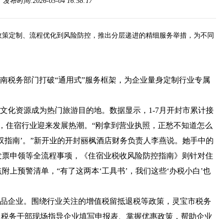
布时间:2026-03-04 16:58:17
策定制、流程优化到风险防控，推出分层递进的精细服务举措，为不同
。
南税务部门打破
“通用式”服务框架，为企业量身定制行业专属
文化资源成为热门旅游目的地。数据显示，
1-7月开封市累计接
亿元，住宿行业迎来发展热潮。“刚拿到营业执照，正愁不知道怎么
双指南’。”新开业的开封丽枫酒店财务负责人李燕说。她手中的
发票申领等全流程事项，《住宿业税收风险防控指南》则针对住
附上预警清单，“有了这两本‘工具书’，我们这些‘办税小白’也
品企业。围绕行业关注的增值税留抵退税等政策，灵宝市税务
，税务干部现场指导企业填写申报表、掌握优惠政策，帮助企业