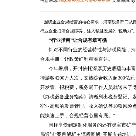
信息来源:
国家税务总局河南省税务局
文章编辑:lvy 发
围绕企业合规经营的核心需求，河南税务部门从政
行业企业扫清合规障碍，注入稳健发展的
“税动力”
“行业指南”让合规有章可循
针对不同行业的经营特性与涉税风险，河
合规手册，让政策红利精准直达。
今年暑期，开封依托深厚历史底蕴与丰富
待游客4200万人次，文旅综合收入超300
开发票、报税费，税务局工作人员就送来了‘
《办税必备业务指南》清晰列出税务登记、
宿业高频的发票管理、收入确认等10项风险点
能快速上手，合规经营心里有底。”
同样享受到定制化服务的还有灵宝市矿产
局通过
“案例解析＋流程图解”开展专题培训