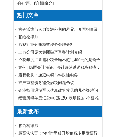
的好评。
[详细简介]
热门文章
劳务派遣与人力资源外包的差异、开票税目及
税率
赖绍松律师
影视行业分账模式税务处理分析
上市公司庞大集团破产重整计划介绍
个税年度汇算需补税金额不超过400元的是免予
申报还是免予补缴
案例 | 隐匿会计凭证、会计账簿逃避税务稽查，
小心被判刑！
股权收购：递延纳税与特殊性税务
破产重整债务豁免涉税问题刍议
企业招用退役军人优惠政策常见的几个疑难问
题解答
经营所得年度汇总申报以及C表填报的5个疑难
问题
最新发布
赖绍松律师
最高法法官：“有货”型虚开增值税专用发票行