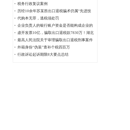
为定性
税务行政复议案例
历经10余年苏某胜出口退税骗术仍属“先进技
术”，福州国税稽查局相应的查骗方法仍非常管
代购本无罪，逃税须处罚
用
企业负责人的银行账户资金是否能构成企业的
应税收入？
虚开发票10亿，骗取出口退税款7830万！湖北
破获链条式骗税案
最高人民法院关于审理骗取出口退税刑事案件
具体应用法律若干问题的解释辑
外籍身份“伪装”查补个税四百万
行政诉讼起诉期限8大要点总结