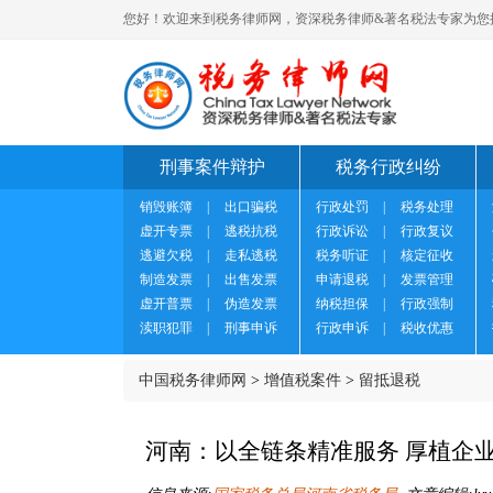
您好！欢迎来到税务律师网，资深税务律师&著名税法专家为您
刑事案件辩护
税务行政纠纷
销毁账簿
|
出口骗税
行政处罚
|
税务处理
虚开专票
|
逃税抗税
行政诉讼
|
行政复议
逃避欠税
|
走私逃税
税务听证
|
核定征收
制造发票
|
出售发票
申请退税
|
发票管理
虚开普票
|
伪造发票
纳税担保
|
行政强制
渎职犯罪
|
刑事申诉
行政申诉
|
税收优惠
中国税务律师网
>
增值税案件
>
留抵退税
河南：以全链条精准服务 厚植企业