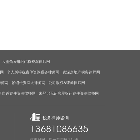
反垄断&知识产权资深律师网
师网
个人所得税案件资深税务律师网
资深房地产税务律师网
律师网
赖绍松资深大律师网
公司股权&证券律师网
事自诉案件资深律师网
未登记无证房屋拆迁案件资深律师网
税务律师咨询
咨询时间：周一至周日 24小时