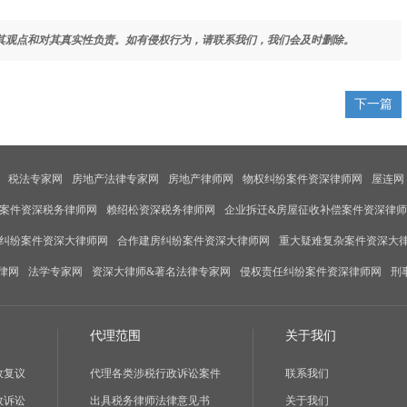
其观点和对其真实性负责。如有侵权行为，请联系我们，我们会及时删除。
下一篇
税法专家网
房地产法律专家网
房地产律师网
物权纠纷案件资深律师网
屋连网
案件资深税务律师网
赖绍松资深税务律师网
企业拆迁&房屋征收补偿案件资深律
纠纷案件资深大律师网
合作建房纠纷案件资深大律师网
重大疑难复杂案件资深大
律网
法学专家网
资深大律师&著名法律专家网
侵权责任纠纷案件资深律师网
刑
代理范围
关于我们
政复议
代理各类涉税行政诉讼案件
联系我们
政诉讼
出具税务律师法律意见书
关于我们