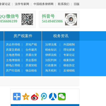
专家论证
|
法学专家网
|
中国税务律师网
|
联系我们
|
旧版
QQ/微信号
抖音号
1056606199
54149405986
房产税案件
税务资讯
房企所得税
|
房地产税
法律法规
|
外国税制
房屋交易税
|
合作建房
税收知识
|
理论探索
土地使用税
|
房屋出资
律师说税
|
专家论证
土地增值税
|
房企股权
法院判例
|
税案剖析
耕地占用税
|
房屋契税
行政案例
|
税收协定
房产印花税
|
物业税收
海关税则
|
反倾销税