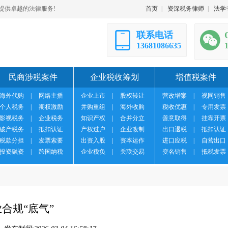
提供卓越的法律服务!
首页
|
资深税务律师
|
法学
联系电话
13681086635
民商涉税案件
企业税收筹划
增值税案件
海外代购
|
网络主播
企业上市
|
股权转让
营改增案
|
视同销售
个人税务
|
期权激励
并购重组
|
海外收购
税收优惠
|
专用发票
影视税务
|
企业税务
知识产权
|
合并分立
善意取得
|
挂靠开票
破产税务
|
抵扣认证
产权过户
|
企业改制
出口退税
|
抵扣认证
税款分担
|
发票索要
出资入股
|
资本运作
进口应税
|
自营出口
投资融资
|
跨国纳税
企业税负
|
关联交易
变名销售
|
抵税发票
合规“底气”