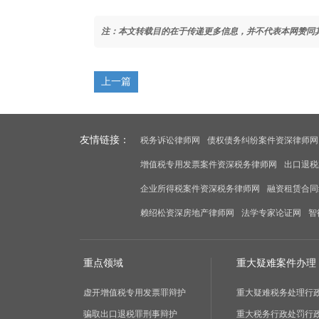
注：本文转载目的在于传递更多信息，并不代表本网赞同
上一篇
友情链接：
税务诉讼律师网
债权债务纠纷案件资深律师网
增值税专用发票案件资深税务律师网
出口退税
企业所得税案件资深税务律师网
融资租赁合同
赖绍松资深房地产律师网
法学专家论证网
智
重点领域
重大疑难案件办理
虚开增值税专用发票罪辩护
重大疑难税务处理行
骗取出口退税罪刑事辩护
重大税务行政处罚行