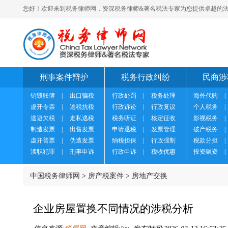
您好！欢迎来到税务律师网，资深税务律师&著名税法专家为您提供卓越的法
刑事案件辩护
税务行政纠纷
民商涉
销毁账簿
|
出口骗税
行政处罚
|
税务处理
海外代购
|
虚开专票
|
逃税抗税
行政诉讼
|
行政复议
个人税务
|
逃避欠税
|
走私逃税
税务听证
|
核定征收
影视税务
|
制造发票
|
出售发票
申请退税
|
发票管理
破产税务
|
虚开普票
|
伪造发票
纳税担保
|
行政强制
税款分担
|
渎职犯罪
|
刑事申诉
行政申诉
|
税收优惠
投资融资
|
中国税务律师网
>
房产税案件
>
房地产交换
企业房屋置换不同情况的涉税分析