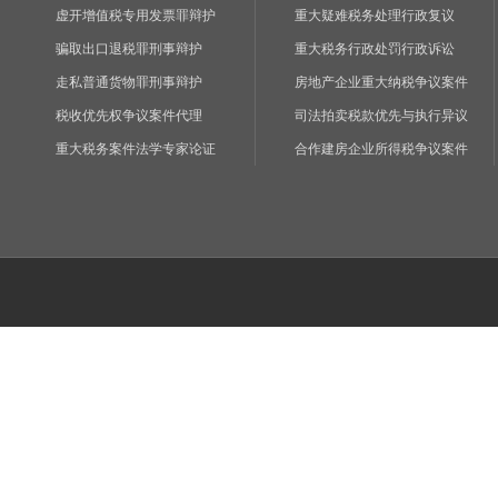
虚开增值税专用发票罪辩护
重大疑难税务处理行政复议
骗取出口退税罪刑事辩护
重大税务行政处罚行政诉讼
走私普通货物罪刑事辩护
房地产企业重大纳税争议案件
税收优先权争议案件代理
司法拍卖税款优先与执行异议
重大税务案件法学专家论证
合作建房企业所得税争议案件