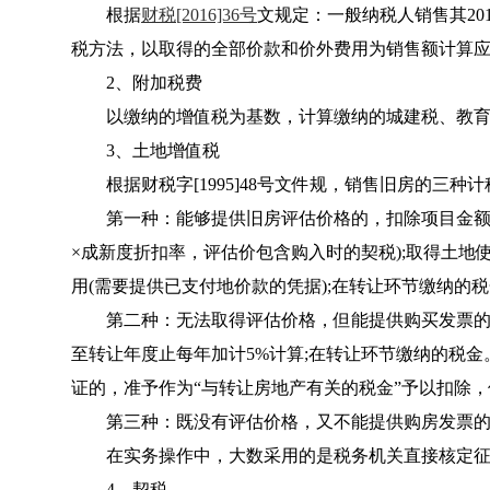
根据
财税[2016]36号
文规定：一般纳税人销售其20
税方法，以取得的全部价款和价外费用为销售额计算
2、附加税费
以缴纳的增值税为基数，计算缴纳的城建税、教育
3、土地增值税
根据
财税字[1995]48号
文件规，销售旧房的三种计
第一种：能够提供旧房评估价格的，扣除项目金额包
×成新度折扣率，评估价包含购入时的契税);取得土
用(需要提供已支付地价款的凭据);在转让环节缴纳的
第二种：无法取得评估价格，但能提供购买发票的
至转让年度止每年加计5%计算;在转让环节缴纳的税
证的，准予作为“与转让房地产有关的税金”予以扣除，
第三种：既没有评估价格，又不能提供购房发票的
在实务操作中，大数采用的是税务机关直接核定征
4、契税