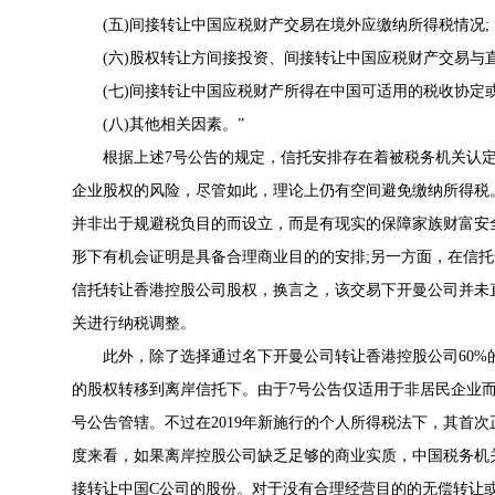
(五)间接转让中国应税财产交易在境外应缴纳所得税情况;
(六)股权转让方间接投资、间接转让中国应税财产交易与直
(七)间接转让中国应税财产所得在中国可适用的税收协定或
(八)其他相关因素。”
根据上述
7号公告
的规定，信托安排存在着被税务机关认
企业股权的风险，尽管如此，理论上仍有空间避免缴纳所得税
并非出于规避税负目的而设立，而是有现实的保障家族财富安
形下有机会证明是具备合理商业目的的安排;另一方面，在信
信托转让香港控股公司股权，换言之，该交易下开曼公司并未
关进行纳税调整。
此外，除了选择通过名下开曼公司转让香港控股公司60%的
的股权转移到离岸信托下。由于
7号公告
仅适用于非居民企业
号公告
管辖。不过在2019年新施行的个人所得税法下，其首
度来看，如果离岸控股公司缺乏足够的商业实质，中国税务机
接转让中国C公司的股份。对于没有合理经营目的的无偿转让