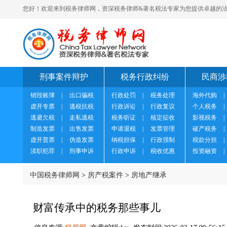
您好！欢迎来到税务律师网，资深税务律师&著名税法专家为您提供卓越的法
刑事案件辩护
税务行政纠纷
民商涉
销毁账簿
|
出口骗税
行政处罚
|
税务处理
海外代购
|
虚开专票
|
逃税抗税
行政诉讼
|
行政复议
个人税务
|
逃避欠税
|
走私逃税
税务听证
|
核定征收
影视税务
|
制造发票
|
出售发票
申请退税
|
发票管理
破产税务
|
虚开普票
|
伪造发票
纳税担保
|
行政强制
税款分担
|
渎职犯罪
|
刑事申诉
行政申诉
|
税收优惠
投资融资
|
中国税务律师网
>
房产税案件
>
房地产继承
财富传承中的税务那些事儿