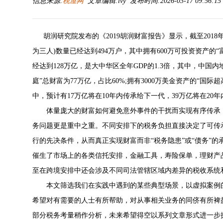
信息来源:
税屋网
文章编辑:lvy 发布时间:2026-03-17 09:56:1
胡润研究院发布的《2019胡润财富报告》显示，截至2018年
为三人)数量已经达到494万户，其中拥有600万可投资资产的“
经达到128万亿，是大中华区全年GDP的1.3倍，其中，中国
庭”总财富为77万亿，占比60%;拥有3000万美金资产的“国际
中，预计有17万亿将在10年内传承给下一代，39万亿将在20
体量庞大的财富如何避免意外事件的干扰而实现有序传承，
务问题更是重中之重。不同安排下的税务负担直接决定了可传
行的先决条件，从而真正实现财富而非“税务隐患”或“债务”
催生了市场上的各类信托安排，金融工具，寿险保单，理财产
至在跨境安排中还会涉及不同司法管辖区域内差异的税收系统
本文筛选我们在实践中遇到的某些典型场景，以虚拟案例的
希望对有需要的人士有所帮助，对从事相关业务的同侪有所裨
部分税务考量稍作分析，未来希望得空以系列文章形式进一步