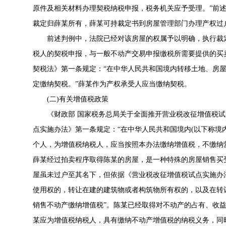
原件及相关材料办理契税纳税申报，税务机关应予受理。”前
裁定归薛某所有，薛某可持裁定书到房屋管理部门办理产权过
前述判例中，法院已经对该房屋的权属予以明确，执行裁定
税人的契税申报，与一般不动产交易申报缴税所需要提供的买
契税法
》第一条规定：“在中华人民共和国境内转移土地、房
定缴纳契税。”薛某作为产权承受人应当缴纳契税。
(二)有关增值税政策
《
财政部 国家税务总局关于全面推开营业税改征增值税
点实施办法
》第一条规定：“在中华人民共和国境内(以下称境
个人，为增值税纳税人，应当按照本办法缴纳增值税，不缴纳
薛某经过拍卖程序取得陈某的房屋，是一种特殊的房屋销售买
屋虽未过户至其名下，但依据《
营业税改征增值税试点实施办
使用权的，转让在建的建筑物或者构筑物所有权的，以及在转
销售不动产缴纳增值税”。陈某已经取得对不动产的占有、收
某应为增值税纳税人，具有缴纳不动产增值税的纳税义务，同