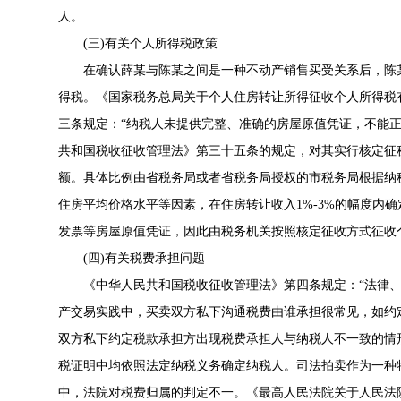
人。
(三)有关个人所得税政策
在确认薛某与陈某之间是一种不动产销售买受关系后，陈某
得税。《
国家税务总局关于个人住房转让所得征收个人所得税
三条规定：“纳税人未提供完整、准确的房屋原值凭证，不能
共和国税收征收管理法
》第三十五条的规定，对其实行核定征
额。具体比例由省税务局或者省税务局授权的市税务局根据纳
住房平均价格水平等因素，在住房转让收入1%-3%的幅度内
发票等房屋原值凭证，因此由税务机关按照核定征收方式征收
(四)有关税费承担问题
《
中华人民共和国税收征收管理法
》第四条规定：“法律
产交易实践中，买卖双方私下沟通税费由谁承担很常见，如约
双方私下约定税款承担方出现税费承担人与纳税人不一致的情
税证明中均依照法定纳税义务确定纳税人。司法拍卖作为一种
中，法院对税费归属的判定不一。《
最高人民法院关于人民法