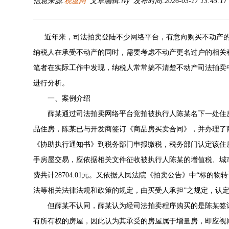
信息来源:
税屋网
文章编辑:lvy 发布时间:2026-03-17 13:45:1
近年来，司法拍卖登陆不少网络平台，有意向购买不动产的
纳税人在承受不动产的同时，需要考虑不动产更名过户的相关
笔者在实际工作中发现，纳税人常常搞不清楚不动产司法拍卖
进行分析。
一、案例介绍
薛某通过司法拍卖网络平台竞拍被执行人陈某名下一处住房
品住房，陈某已与开发商签订《商品房买卖合同》，并办理了
《协助执行通知书》到税务部门申报缴税，税务部门认定该住
手房屋交易，应依据相关文件征收被执行人陈某的增值税、城
费共计28704.01元。又依据人民法院《拍卖公告》中“标
法等相关法律法规和政策的规定，由买受人承担”之规定，认
但薛某不认同，薛某认为经司法拍卖程序购买的是陈某签订
有所有权的房屋，因此认为其承受的房屋属于增量房，即应视