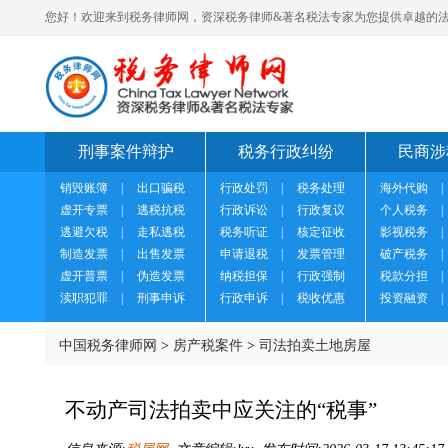
您好！欢迎来到税务律师网，资深税务律师&著名税法专家为您提供卓越的法
刑事案件辩护
税务行政纠纷
民商涉
销毁账簿
|
出口骗税
行政处罚
|
税务处理
海外代购
|
虚开专票
|
逃税抗税
行政诉讼
|
行政复议
个人税务
|
逃避欠税
|
走私逃税
税务听证
|
核定征收
影视税务
|
制造发票
|
出售发票
申请退税
|
发票管理
破产税务
|
虚开普票
|
伪造发票
纳税担保
|
行政强制
税款分担
|
渎职犯罪
|
刑事申诉
行政申诉
|
税收优惠
投资融资
|
中国税务律师网
>
房产税案件
>
司法拍卖土地房屋
不动产司法拍卖中应关注的“税事”