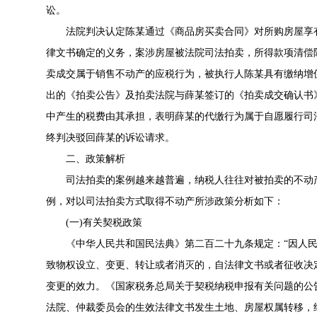
讼。
法院判决认定陈某通过《商品房买卖合同》对所购房屋享有
律文书确定的义务，案涉房屋被法院司法拍卖，所得款项清偿
卖成交属于销售不动产的应税行为，被执行人陈某具有缴纳增
出的《拍卖公告》及拍卖法院与薛某签订的《拍卖成交确认书
中产生的税费由其承担，表明薛某的代缴行为属于自愿履行司
终判决驳回薛某的诉讼请求。
二、政策解析
司法拍卖的案例越来越普遍，纳税人往往对被拍卖的不动产
例，对以司法拍卖方式取得不动产所涉政策分析如下：
(一)有关契税政策
《
中华人民共和国民法典
》第二百二十九条规定：“因人
致物权设立、变更、转让或者消灭的，自法律文书或者征收决
变更的效力。《
国家税务总局关于契税纳税申报有关问题的公
法院、仲裁委员会的生效法律文书发生土地、房屋权属转移，