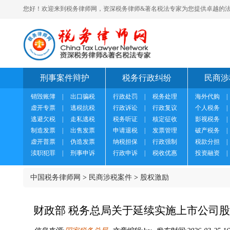
您好！欢迎来到税务律师网，资深税务律师&著名税法专家为您提供卓越的法
刑事案件辩护
税务行政纠纷
民商涉
销毁账簿
|
出口骗税
行政处罚
|
税务处理
海外代购
|
虚开专票
|
逃税抗税
行政诉讼
|
行政复议
个人税务
|
逃避欠税
|
走私逃税
税务听证
|
核定征收
影视税务
|
制造发票
|
出售发票
申请退税
|
发票管理
破产税务
|
虚开普票
|
伪造发票
纳税担保
|
行政强制
税款分担
|
渎职犯罪
|
刑事申诉
行政申诉
|
税收优惠
投资融资
|
中国税务律师网
>
民商涉税案件
>
股权激励
财政部 税务总局关于延续实施上市公司