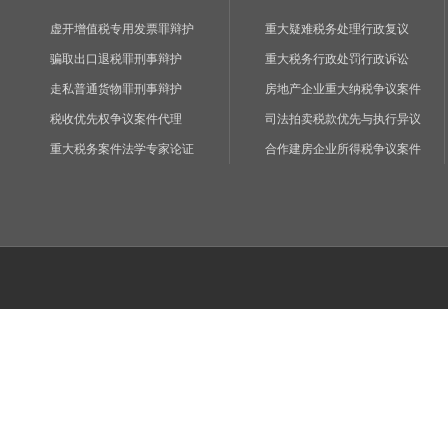
虚开增值税专用发票罪辩护
重大疑难税务处理行政复议
骗取出口退税罪刑事辩护
重大税务行政处罚行政诉讼
走私普通货物罪刑事辩护
房地产企业重大纳税争议案件
税收优先权争议案件代理
司法拍卖税款优先与执行异议
重大税务案件法学专家论证
合作建房企业所得税争议案件