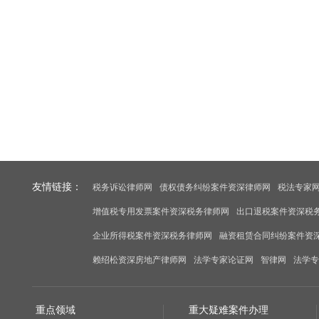
友情链接：
税务诉讼律师网
债权债务纠纷案件资深律师网
税法专家
增值税专用发票案件资深税务律师网
出口退税案件资深税
企业所得税案件资深税务律师网
融资租赁合同纠纷案件资
赖绍松资深房地产律师网
法学专家论证网
智律网
法学专
重点领域
重大疑难案件办理