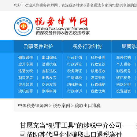
您好！欢迎来到税务律师网，资深税务律师&著名税法专家为您提供卓越的法
刑事案件辩护
税务行政纠纷
民商涉
销毁账簿
|
出口骗税
行政处罚
|
税务处理
海外代购
|
虚开专票
|
逃税抗税
行政诉讼
|
行政复议
个人税务
|
逃避欠税
|
走私逃税
税务听证
|
核定征收
影视税务
|
制造发票
|
出售发票
申请退税
|
发票管理
破产税务
|
虚开普票
|
伪造发票
纳税担保
|
行政强制
税款分担
|
渎职犯罪
|
刑事申诉
行政申诉
|
税收优惠
投资融资
|
中国税务律师网
>
税务案例
>
骗取出口退税
甘愿充当“犯罪工具”的涉税中介公司 —
司帮助其代理企业骗取出口退税案件