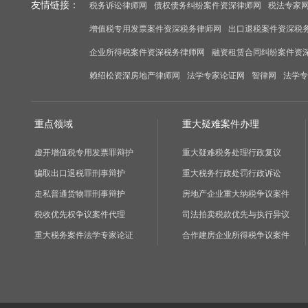
友情链接：
税务诉讼律师网
债权债务纠纷案件资深律师网
税法专家
增值税专用发票案件资深税务律师网
出口退税案件资深税
企业所得税案件资深税务律师网
融资租赁合同纠纷案件资
赖绍松资深房地产律师网
法学专家论证网
智律网
法学专
重点领域
重大疑难案件办理
虚开增值税专用发票罪辩护
重大疑难税务处理行政复议
骗取出口退税罪刑事辩护
重大税务行政处罚行政诉讼
走私普通货物罪刑事辩护
房地产企业重大纳税争议案件
税收优先权争议案件代理
司法拍卖税款优先与执行异议
重大税务案件法学专家论证
合作建房企业所得税争议案件