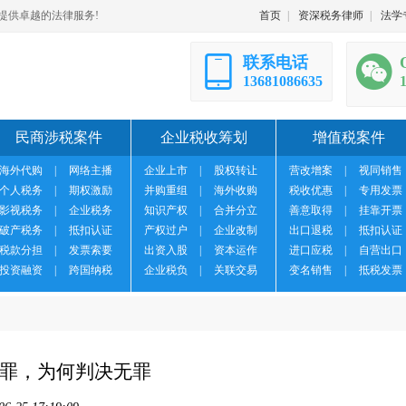
提供卓越的法律服务!
首页
|
资深税务律师
|
法学
联系电话
13681086635
民商涉税案件
企业税收筹划
增值税案件
海外代购
|
网络主播
企业上市
|
股权转让
营改增案
|
视同销售
个人税务
|
期权激励
并购重组
|
海外收购
税收优惠
|
专用发票
影视税务
|
企业税务
知识产权
|
合并分立
善意取得
|
挂靠开票
破产税务
|
抵扣认证
产权过户
|
企业改制
出口退税
|
抵扣认证
税款分担
|
发票索要
出资入股
|
资本运作
进口应税
|
自营出口
投资融资
|
跨国纳税
企业税负
|
关联交易
变名销售
|
抵税发票
罪，为何判决无罪