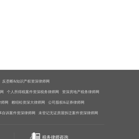
反垄断&知识产权资深律师网
师网
个人所得税案件资深税务律师网
资深房地产税务律师网
律师网
赖绍松资深大律师网
公司股权&证券律师网
事自诉案件资深律师网
未登记无证房屋拆迁案件资深律师网
税务律师咨询