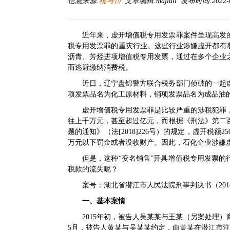
信息来源:
税与罚
文章编辑:majiali 发布时间:2022-06
近年来，虚开增值税专用发票罪案件呈现高发
税专用发票罪的重灾行业。这些行业涉嫌虚开都有
沥青、芳烃进项增值税专用发票，通过在多个企业
而逃避缴纳消费税。
近日，辽宁盘锦警方联合税务部门侦破的一起
项发票品名为化工原材料，销项发票品名为成品油
虚开增值税专用发票罪是比较严重的涉税犯罪
往上千万元，甚至超过亿元，而根据《刑法》第二
题的通知》（法[2018]226号）的规定，虚开税
万元以下罚金或者没收财产。因此，石化企业涉嫌
但是，这种“变名销售”开具增值税专用发票的
税款的流失呢？
案号：湖北省潜江市人民法院刑事判决书（2018）
一、基本案情
2015年初，被告人吴某某与王某（另案处理
5月，被告人黄某与吴某某约定，由黄某在潜江市