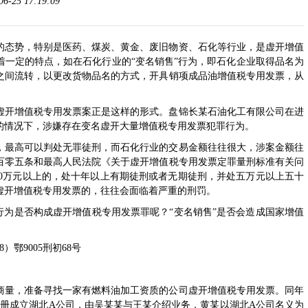
-25 17:19:09
的态势，特别是医药、煤炭、黄金、废旧物资、石化等行业，是虚开增值
着一定的特点，如在石化行业的“变名销售”行为，即石化企业取得品名为
之间流转，以更改货物品名的方式，开具销项成品油增值税专用发票，从
虚开增值税专用发票案正是这样的形式。盘锦长某石油化工有限公司在进
的情况下，涉嫌存在变名虚开大量增值税专用发票犯罪行为。
，最高可以判处无罪徒刑，而石化行业的交易金额往往很大，涉案金额往
百零五条和最高人民法院《关于虚开增值税专用发票定罪量刑标准有关问
额250万元以上的，处十年以上有期徒刑或者无期徒刑，并处五万元以上五十
虚开增值税专用发票的，往往会面临着严重的刑罚。
行为是否构成虚开增值税专用发票罪呢？“变名销售”是否会造成国家增值
鄂9005刑初68号
）商量，准备寻找一家有燃料油加工资质的公司虚开增值税专用发票。同年
注册成立湖北A公司，由吴某某与王某介绍业务，黄某以湖北A公司名义为