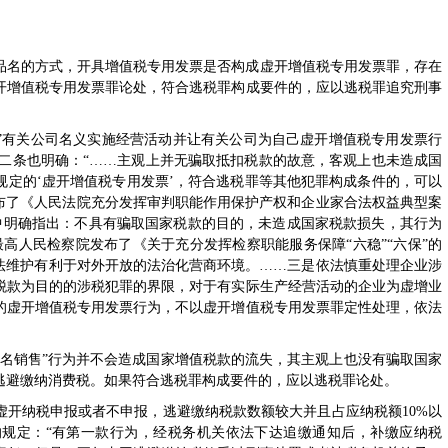
品名的方式，开具增值税专用发票是否构成虚开增值税专用发票罪，存在
开增值税专用发票罪论处，符合逃税罪构成要件的，应以逃税罪追究刑事
靠”有关公司名义实施经营活动并让有关公司为自己虚开增值税专用发票行
号）第二条也明确：“……主观上并无骗取抵扣税款的故意，客观上也未造成国
规定的‘虚开增值税专用发票’，符合逃税罪等其他犯罪构成条件的，可以
院发布了《人民法院充分发挥审判职能作用保护产权和企业家合法权益典型案
”中明确指出：不具有骗取国家税款的目的，未造成国家税款损失，其行为
，最高人民检察院发布了《关于充分发挥检察职能服务保障“六稳”“六保”的
依法维护有利于对外开放的法治化营商环境。……三是依法慎重处理企业涉
税款为目的的涉税犯罪的界限，对于有实际生产经营活动的企业为虚增业
的虚开增值税专用发票行为，不以虚开增值税专用发票罪定性处理，依法
变名销售”行为并不会造成国家增值税款的流失，其主观上也没有骗取国家
逃避缴纳消费税。如果符合逃税罪构成要件的，应以逃税罪论处。
虚开纳税申报或者不申报，逃避缴纳税款数额较大并且占应纳税额10%以
规定：“有第一款行为，经税务机关依法下达追缴通知后，补缴应纳税