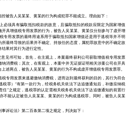
指控被告人吴某某、黄某的行为构成犯罪不能成立。理由如下：
上必须具有骗取抵扣税款的故意，且骗取抵扣的税款应限定为国家增值
施开具增值税专用发票的行为，被告人吴某某、黄某仅分别参与了虚开增
税专用发票的最终用途系用于骗取抵扣国家增值还是用于逃税等并不明
为所最终导致的后果并不确定、持放任的态度，属犯罪故意中的不确定故
终结果对其行为进行定性。
定意见书可知，首先，在主观上，本案最终获利公司获取增值税专用发票
缴纳消费税；其次，在客观上，本案中并无证据证明相关涉案公司在开具
合上述两点，被告人吴某某、黄某的行为不构成虚开增值税专用发票罪。
值税专用发票来逃避缴纳消费税，进而达到最终获利的目的，其行为符合
逃税罪）“有第一款行为，经税务机关依法下达追缴通知后，补缴应纳税
责任”之规定，逃税罪的认定需相关税务机关依法下达追缴通知的前置行
亦不能认定被告人吴某某、黄某的行为构成逃税罪。同时，被告人吴某
刑事诉讼法》第二百条第二项之规定，判决如下：