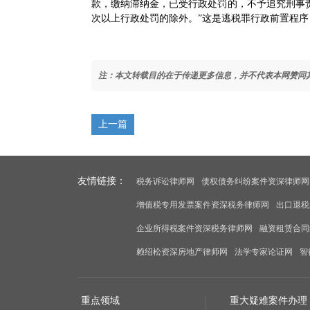
款，缴纳滞纳金，已受行政处罚的，不予追究刑事
次以上行政处罚的除外。”这是逃税罪行政前置程
注：本文转载目的在于传递更多信息，并不代表本网赞同
上一篇
友情链接：
税务诉讼律师网
债权债务纠纷案件资深律师网
增值税专用发票案件资深税务律师网
出口退税
企业所得税案件资深税务律师网
融资租赁合同
赖绍松资深房地产律师网
法学专家论证网
智
重点领域
重大疑难案件办理