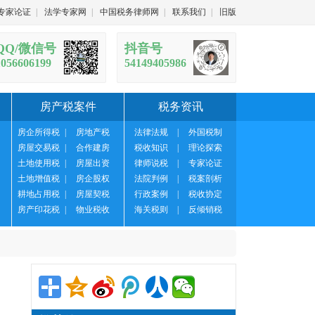
专家论证
|
法学专家网
|
中国税务律师网
|
联系我们
|
旧版
QQ/微信号
抖音号
1056606199
54149405986
房产税案件
税务资讯
房企所得税
|
房地产税
法律法规
|
外国税制
房屋交易税
|
合作建房
税收知识
|
理论探索
土地使用税
|
房屋出资
律师说税
|
专家论证
土地增值税
|
房企股权
法院判例
|
税案剖析
耕地占用税
|
房屋契税
行政案例
|
税收协定
房产印花税
|
物业税收
海关税则
|
反倾销税