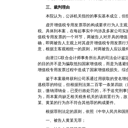
三、裁判理由
本院认为，公诉机关指控的事实基本成立，但
虚开增值税专用发票罪的构成要求行为人主观
税。具体到本案，在每起事实中均涉及多家公司实
值税专用发票的一个环节，两被告人对开具的增值
确，即两被告人主观上对其虚开增值税专用发票行
意，根据主客观相统一的原则，对两被告人应以最
由潜江G联合会计师事务所出具的司法会计鉴
的目的并不是为骗取抵扣国家增值税，而是为逃避
增值税专用发票过程中造成了国家增值税损失。综
鉴于本案最终获利公司系通过用获取的变名增
逃税罪的特征，但根据刑法第二百零一条第四款（
款，缴纳滞纳金，已受行政处罚的，不予追究刑事
为，而本案尚缺乏相关税务机关的该前置行为，故
某、黄某的行为亦不符合其他罪的构成要件。
根据罪刑法定的原则，依照《中华人民共和国
一、被告人黄某无罪；