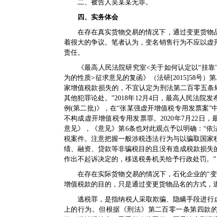
二、被告人吴某某无罪。
四、实务体会
在存在真实货物交易的情况下，通过变更货物
着很大的争议。笔者认为，变名销售行为不应以虚
责任。
《最高人民法院研究室<关于如何认定以“挂
为的性质>征求意见的复函》（法研[2015]58
家增值税款损失的，不宜认定为刑法第二百零五条
其他犯罪论处。”2018年12月4日，最高人民法
例(第二批)》，在“张某强虚开增值税专用发票案
不构成虚开增值税专用发票罪。2020年7月22日
意见》，《意见》第6条也对此观点予以明确：“
税案件。注意把握一般涉税违法行为与以骗取国家
绩、融资、贷款等非骗税目的且没有造成税款损失
作出不起诉决定的，移送税务机关给予行政处罚。”
在存在实际货物交易的情况下，石化企业的“
增值税款的目的，只是通过变更货物品名的方式，
逃税罪，是指纳税人采取欺骗、隐瞒手段进行
上的行为。但根据《刑法》第二百零一条第四款的