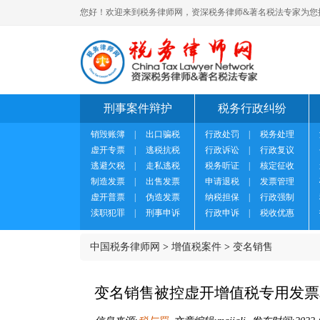
您好！欢迎来到税务律师网，资深税务律师&著名税法专家为您
刑事案件辩护
税务行政纠纷
销毁账簿
|
出口骗税
行政处罚
|
税务处理
虚开专票
|
逃税抗税
行政诉讼
|
行政复议
逃避欠税
|
走私逃税
税务听证
|
核定征收
制造发票
|
出售发票
申请退税
|
发票管理
虚开普票
|
伪造发票
纳税担保
|
行政强制
渎职犯罪
|
刑事申诉
行政申诉
|
税收优惠
中国税务律师网
>
增值税案件
>
变名销售
变名销售被控虚开增值税专用发票