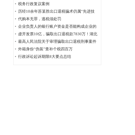
为定性
税务行政复议案例
历经10余年苏某胜出口退税骗术仍属“先进技
术”，福州国税稽查局相应的查骗方法仍非常管
代购本无罪，逃税须处罚
用
企业负责人的银行账户资金是否能构成企业的
应税收入？
虚开发票10亿，骗取出口退税款7830万！湖北
破获链条式骗税案
最高人民法院关于审理骗取出口退税刑事案件
具体应用法律若干问题的解释辑
外籍身份“伪装”查补个税四百万
行政诉讼起诉期限8大要点总结