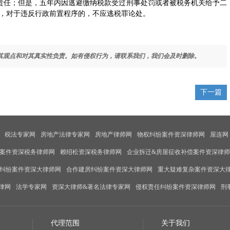
责任；但是，五年内因逃避缴纳税款受过刑事处罚或者被税务机关给予二
序，对于违反行政前置程序的，不应逃税罪论处。
其观点和对其真实性负责。如有侵权行为，请联系我们，我们会及时删除。
下一篇
税法专家网
房地产法律专家网
房地产律师网
物权纠纷案件资深律师网
屋连网
案件资深税务律师网
赖绍松资深税务律师网
企业拆迁&房屋征收补偿案件资深律
纠纷案件资深大律师网
合作建房纠纷案件资深大律师网
重大疑难复杂案件资深大
律网
法学专家网
资深大律师&著名法律专家网
侵权责任纠纷案件资深律师网
刑
代理范围
关于我们