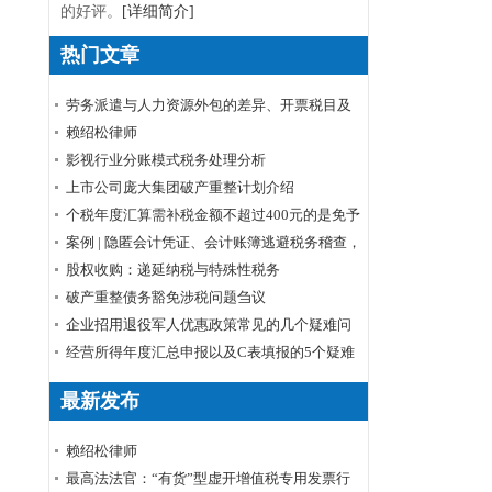
的好评。
[详细简介]
热门文章
劳务派遣与人力资源外包的差异、开票税目及
税率
赖绍松律师
影视行业分账模式税务处理分析
上市公司庞大集团破产重整计划介绍
个税年度汇算需补税金额不超过400元的是免予
申报还是免予补缴
案例 | 隐匿会计凭证、会计账簿逃避税务稽查，
小心被判刑！
股权收购：递延纳税与特殊性税务
破产重整债务豁免涉税问题刍议
企业招用退役军人优惠政策常见的几个疑难问
题解答
经营所得年度汇总申报以及C表填报的5个疑难
问题
最新发布
赖绍松律师
最高法法官：“有货”型虚开增值税专用发票行