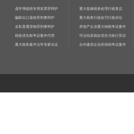
虚开增值税专用发票罪辩护
重大疑难税务处理行政复议
骗取出口退税罪刑事辩护
重大税务行政处罚行政诉讼
走私普通货物罪刑事辩护
房地产企业重大纳税争议案件
税收优先权争议案件代理
司法拍卖税款优先与执行异议
重大税务案件法学专家论证
合作建房企业所得税争议案件