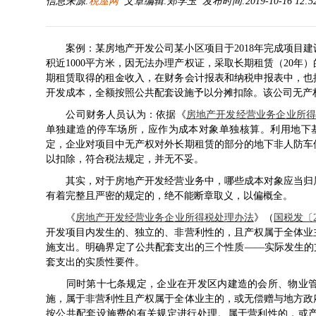
信息来源:
税屋网
文章编辑:郑学玉 发布时间:2019-10-16 12:5
案例：某房地产开发公司某小区项目于2018年完成项目
积近1000平方米，因无法办理产权证，采取长期租赁（20
期租赁取得的租金收入，在财务会计报表和纳税申报表中，也
开发成本，全额按照公共配套设施予以分摊扣除。该公司无产
公司财务人员认为：依据《
房地产开发经营业务企业所
单独建造的停车场所，应作为成本对象单独核算。利用地下
定，企业对项目中无产权对外长期租赁的部分的地下非人防车
以扣除，符合税法规定，并无不妥。
其实，对于房地产开发经营业务中，哪些成本对象应当归属
有着完整且严密的规定的，绝不能断章取义，以偏概全。
《
房地产开发经营业务企业所得税处理办法
》（
国税发〔2
开发项目内发生的、独立的、非营利性的，且产权属于全体业
施支出。明确界定了公共配套支出的三个性质——实际发生的
套支出的实质性要件。
同时第十七条规定，企业在开发区内建造的会所、物业管
施，属于非营利性且产权属于全体业主的，或无偿赠与地方政
按公共配套设施费的有关规定进行处理。属于营利性的，或