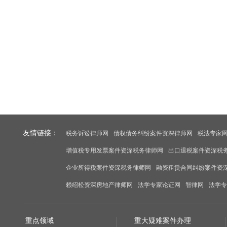
友情链接：
税务诉讼律师网
债权债务纠纷案件资深律师网
税法专家
增值税专用发票案件资深税务律师网
出口退税案件资深税
企业所得税案件资深税务律师网
融资租赁合同纠纷案件资
赖绍松资深房地产律师网
法学专家论证网
智律网
法学专
重点领域
重大疑难案件办理