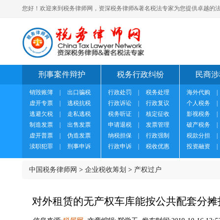
您好！欢迎来到税务律师网，资深税务律师&著名税法专家为您提供卓越的法
刑事案件辩护
税务行政纠纷
民商涉
销毁账簿
|
出口骗税
行政处罚
|
税务处理
海外代购
|
虚开专票
|
逃税抗税
行政诉讼
|
行政复议
个人税务
|
逃避欠税
|
走私逃税
税务听证
|
核定征收
影视税务
|
制造发票
|
出售发票
申请退税
|
发票管理
破产税务
|
虚开普票
|
伪造发票
纳税担保
|
行政强制
税款分担
|
渎职犯罪
|
刑事申诉
行政申诉
|
税收优惠
投资融资
|
中国税务律师网
>
企业税收筹划
>
产权过户
对外租赁的无产权车库能按公共配套分摊