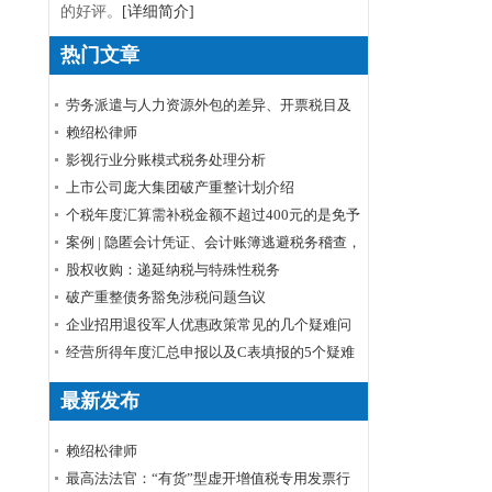
的好评。
[详细简介]
热门文章
劳务派遣与人力资源外包的差异、开票税目及
税率
赖绍松律师
影视行业分账模式税务处理分析
上市公司庞大集团破产重整计划介绍
个税年度汇算需补税金额不超过400元的是免予
申报还是免予补缴
案例 | 隐匿会计凭证、会计账簿逃避税务稽查，
小心被判刑！
股权收购：递延纳税与特殊性税务
破产重整债务豁免涉税问题刍议
企业招用退役军人优惠政策常见的几个疑难问
题解答
经营所得年度汇总申报以及C表填报的5个疑难
问题
最新发布
赖绍松律师
最高法法官：“有货”型虚开增值税专用发票行