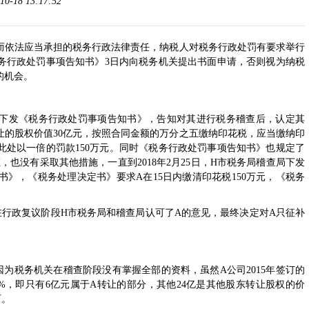
18 13:17:52
而依法应当承担的税务行政法律责任，纳税人对税务行政处罚有要求举行
务行政处罚事项告知书》3日内向税务机关提出书面申请，否则视为纳税
的机会。
人A下发《税务行政处罚事项告知书》，告知对其进行税务稽查后，认定其
转让的股权价值30亿元，按照合同金额的万分之五缴纳印花税，应当缴纳印
因此处以一倍的罚款150万元。同时《税务行政处罚事项告知书》也规定了
也没有采取其他措施，一直到2018年2月25日，H市税务局稽查局下发
》，《税务处理决定书》要求A在15日内缴清印花税150万元，《税务
。
政复议阶段H市税务局和稽查局认可了A的意见，最终决定对A只征补
税务机关在稽查阶段没有掌握全部的资料，虽然A公司2015年签订的
0%，即只有6亿元属于A转让的部分，其他24亿是其他股东转让股权的价
可。