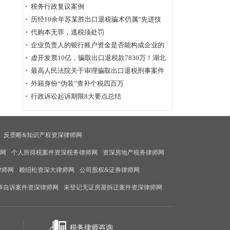
为定性
税务行政复议案例
历经10余年苏某胜出口退税骗术仍属“先进技
术”，福州国税稽查局相应的查骗方法仍非常管
代购本无罪，逃税须处罚
用
企业负责人的银行账户资金是否能构成企业的
应税收入？
虚开发票10亿，骗取出口退税款7830万！湖北
破获链条式骗税案
最高人民法院关于审理骗取出口退税刑事案件
具体应用法律若干问题的解释辑
外籍身份“伪装”查补个税四百万
行政诉讼起诉期限8大要点总结
反垄断&知识产权资深律师网
师网
个人所得税案件资深税务律师网
资深房地产税务律师网
律师网
赖绍松资深大律师网
公司股权&证券律师网
事自诉案件资深律师网
未登记无证房屋拆迁案件资深律师网
税务律师咨询