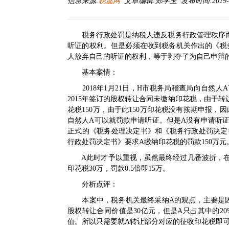
信息来源:
税屋网
文章编辑:郑学玉 发布时间:2019-10-
税务行政处罚是纳税人违反税务行政管理秩序
听证的权利。但是必须在收到税务机关作出的《税
人放弃自己的听证的权利，等于剥夺了为自己申辩
基本案情：
2018年1月21日，H市税务局稽查局向自然
2015年签订的股权转让合同未缴纳印花税，由于
花税150万，由于此150万印花税没有按期申报，
自然人A可以就罚款申请听证。但是A没有申请听证，
正式的《税务处理决定书》和《税务行政处罚决定书
行政处罚决定书》要求A缴纳印花税的罚款150万元
A此时才予以重视，虽然最终经过几番波折，在行
印花税30万，罚款0.5倍即15万。
分析点评：
本案中，税务机关最终采纳A的观点，主要是因为
股权转让合同价值是30亿元，但是A只占其中的2
值。所以只需要就A转让部分对应的征收印花税即