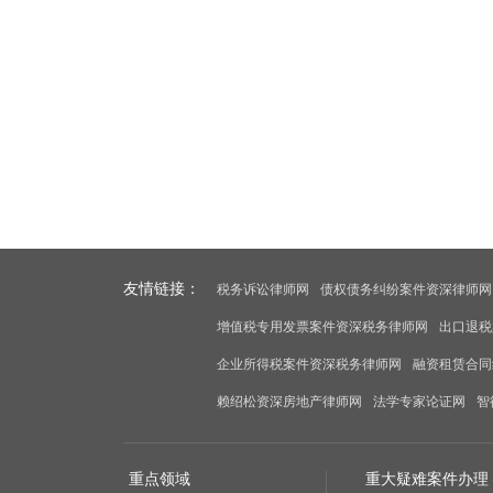
友情链接：
税务诉讼律师网
债权债务纠纷案件资深律师网
增值税专用发票案件资深税务律师网
出口退税
企业所得税案件资深税务律师网
融资租赁合同
赖绍松资深房地产律师网
法学专家论证网
智
重点领域
重大疑难案件办理