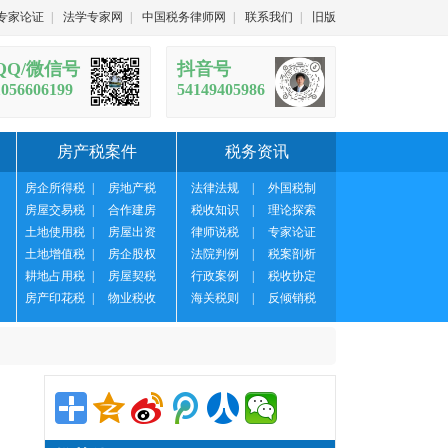
专家论证
|
法学专家网
|
中国税务律师网
|
联系我们
|
旧版
QQ/微信号
抖音号
1056606199
54149405986
房产税案件
税务资讯
房企所得税
|
房地产税
法律法规
|
外国税制
房屋交易税
|
合作建房
税收知识
|
理论探索
土地使用税
|
房屋出资
律师说税
|
专家论证
土地增值税
|
房企股权
法院判例
|
税案剖析
耕地占用税
|
房屋契税
行政案例
|
税收协定
房产印花税
|
物业税收
海关税则
|
反倾销税