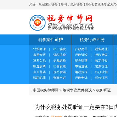
您好！欢迎来到税务律师网，资深税务律师&著名税法专家为您
刑事案件辩护
税务行政纠纷
销毁账簿
|
出口骗税
行政处罚
|
税务处理
虚开专票
|
逃税抗税
行政诉讼
|
行政复议
逃避欠税
|
走私逃税
税务听证
|
核定征收
制造发票
|
出售发票
申请退税
|
发票管理
虚开普票
|
伪造发票
纳税担保
|
行政强制
渎职犯罪
|
刑事申诉
行政申诉
|
税收优惠
中国税务律师网
>
纳税争议案件解决
>
税务听证
为什么税务处罚听证一定要在3日