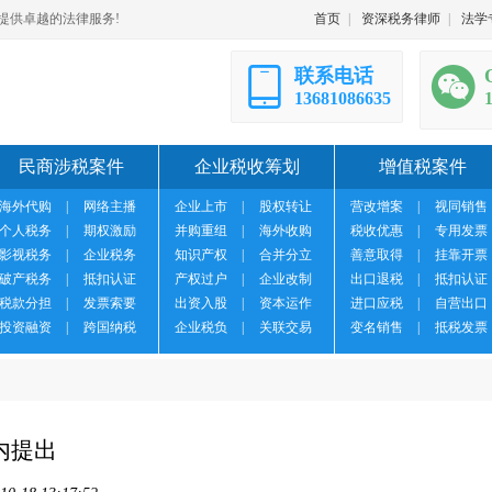
提供卓越的法律服务!
首页
|
资深税务律师
|
法学
联系电话
13681086635
民商涉税案件
企业税收筹划
增值税案件
海外代购
|
网络主播
企业上市
|
股权转让
营改增案
|
视同销售
个人税务
|
期权激励
并购重组
|
海外收购
税收优惠
|
专用发票
影视税务
|
企业税务
知识产权
|
合并分立
善意取得
|
挂靠开票
破产税务
|
抵扣认证
产权过户
|
企业改制
出口退税
|
抵扣认证
税款分担
|
发票索要
出资入股
|
资本运作
进口应税
|
自营出口
投资融资
|
跨国纳税
企业税负
|
关联交易
变名销售
|
抵税发票
内提出