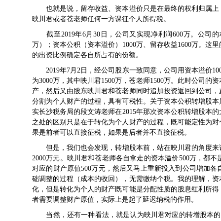
也就是说，留存收益、资本溢价只是在最终的权利归属上，
映川君或者苍老师任何一方课征个人所得税。
截至2019年6月30日，公司又实现净利润600万。公司的
万）；资本公积（资本溢价）1000万、留存收益1600万。
的出资比例确定各自所占有的份额。
2019年7月2日，经公司股东一致同意，公司用资本溢价1
为3000万，其中映川君1500万，苍老师1500万。此时公
产，然后又由股东映川君和苍老师同时追加投资返回到公司，
分割为个人财产的过程，具有可税性。关于资本公积转增股本
实长沙税务局的段文涛老师在2015年那次资本公积转增股本
之处的区别只是在于转化为个人财产的过程，既可能定性为对
果是前者可以直接征税，如果是后者并不直接征税。
但是，我们也会发现，转增股本前，站在映川君的角度来说，
2000万元。映川君和苍老师各自拿走的资本溢价500万，
对应的财产原值500万元，然后又马上重新投入到公司增加
础调整的过程（成本的收回），无需缴纳个税。我的理解，资
化，但是转化为个人的财产既可能是分配性质的股息红利所得
者需要调整财产原值，实际上是起了延迟纳税的作用。
当然，还有一种看法，就是认为映川君对应的转增股本的资