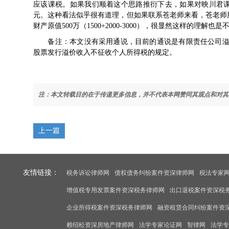
应该课税。如果我们顺着这个思路推衍下去，如果对映川君课
元。这种看法似乎很有道理，但如果联系苍老师来看，苍老师股
财产原值500万（1500+2000-3000），很显然这样的理解也
备注：本文没有采用通说，目前的通说是有限责任公司溢
股票发行溢价收入不征收个人所得税的规定。
注：本文转载目的在于传递更多信息，并不代表本网赞同其观点和对其
上一篇
友情链接：
税务诉讼律师网
债权债务纠纷案件资深律师网
税法专家
增值税专用发票案件资深税务律师网
出口退税案件资深税
企业所得税案件资深税务律师网
融资租赁合同纠纷案件资
赖绍松资深房地产律师网
法学专家论证网
智律网
法学专