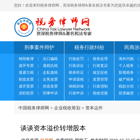
您好！欢迎来到税务律师网，资深税务律师&著名税法专家为您提供卓越的法
刑事案件辩护
税务行政纠纷
民商涉
销毁账簿
|
出口骗税
行政处罚
|
税务处理
海外代购
|
虚开专票
|
逃税抗税
行政诉讼
|
行政复议
个人税务
|
逃避欠税
|
走私逃税
税务听证
|
核定征收
影视税务
|
制造发票
|
出售发票
申请退税
|
发票管理
破产税务
|
虚开普票
|
伪造发票
纳税担保
|
行政强制
税款分担
|
渎职犯罪
|
刑事申诉
行政申诉
|
税收优惠
投资融资
|
中国税务律师网
>
企业税收筹划
>
资本运作
谈谈资本溢价转增股本