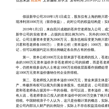
信息来源:
税屋网
文章编辑:郑学玉 发布时间:2019-10-22 15:0
假设新华公司2018年1月1日成立，股东仅有上海的映川君
现净利润1000万元（留存收益）。此时公司的权益结构是：实收资
2019年1月2日，来自四川成都的苍井空老师加入公司，成为
新华公司的实收资本，占据的出资比例为50%，另外的100
记。公司注册资本变更为2000万元，股东也相应变更为映川君
川君和苍老师各1000万）；资本公积（资本溢价）1000万、
记，但可以根据约定出资比例确定各自所占有的份额。
第一、资本公积1000万元全部来源于苍老师的投入，苍老师投
余的1000万元资本溢价并非苍老师对公司的捐赠，而是苍老
中，仍然有很多业内人士将这1000万在税收层面看作捐赠处
这1000万元资本溢价缴纳任何企业所得税。
第二、苍老师投入的资本溢价1000万元，资金来源主体是
产，终极所有权可以视为归属全体股东。也就是说，公司层面通
君和苍老师各占据其中一半的份额。你可以说，资本溢价，将来
有人说，苍老师拿自己投入的资本溢价中的500万交换了映川君
得税。中国财税浪子个人认为，这只是份额计算的概念，实际
是公司内部法人财产的比例划分，实际上不存在权益流动或者