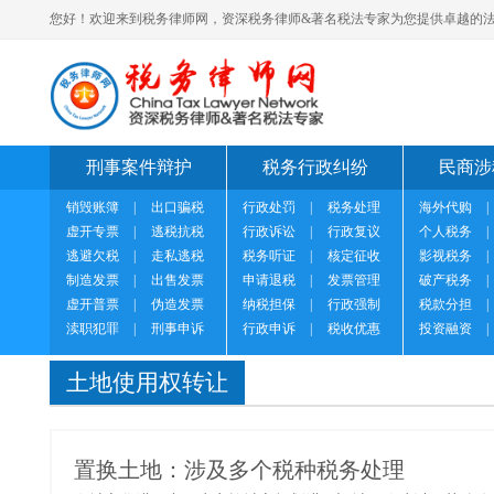
您好！欢迎来到税务律师网，资深税务律师&著名税法专家为您提供卓越的法
刑事案件辩护
税务行政纠纷
民商涉
销毁账簿
|
出口骗税
行政处罚
|
税务处理
海外代购
|
虚开专票
|
逃税抗税
行政诉讼
|
行政复议
个人税务
|
逃避欠税
|
走私逃税
税务听证
|
核定征收
影视税务
|
制造发票
|
出售发票
申请退税
|
发票管理
破产税务
|
虚开普票
|
伪造发票
纳税担保
|
行政强制
税款分担
|
渎职犯罪
|
刑事申诉
行政申诉
|
税收优惠
投资融资
|
土地使用权转让
置换土地：涉及多个税种税务处理