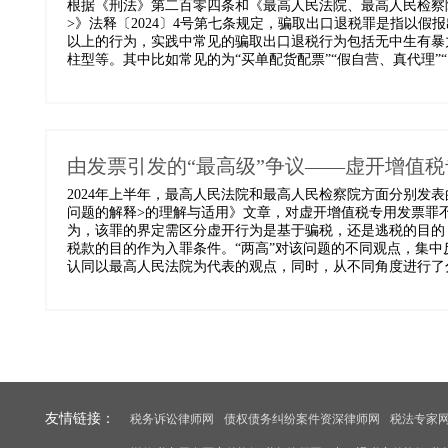
根据《刑法》第二百零四条和《最高人民法院、最高人民检察
>》法释〔2024〕4号第​七条规定，骗取出口退税罪是指以
以上的行为，实践中常见的骗取出口退税行为包括无中生有暴
柱型等。其中比如常见的为“买单配货配票”“假自营、真代理”“四
由发票引发的“最高级”争议——虚开增值
2024年上半年，最高人民法院和最高人民检察院方面分别发表
问题的解释>的理解与适用》文章，对虚开增值税专用发票罪
为，该罪的界定需区分虚开行为是基于骗税，还是逃税的目的
税款的目的作为入罪条件。“两高”对该问题的不同观点，集
认同以最高人民法院为代表的观点，同时，从不同角度进行了分析
友情链接：
税务诉讼律师网
债权债务纠纷案件资深律师网
税法专家