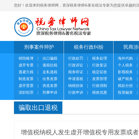
您好！欢迎来到税务律师网，资深税务律师&著名税法专家为您提供卓越的法
刑事案件辩护
税务行政纠纷
民商涉
销毁账簿
|
出口骗税
行政处罚
|
税务处理
海外代购
|
虚开专票
|
逃税抗税
行政诉讼
|
行政复议
个人税务
|
逃避欠税
|
走私逃税
税务听证
|
核定征收
影视税务
|
制造发票
|
出售发票
申请退税
|
发票管理
破产税务
|
虚开普票
|
伪造发票
纳税担保
|
行政强制
税款分担
|
渎职犯罪
|
刑事申诉
行政申诉
|
税收优惠
投资融资
|
骗取出口退税
增值税纳税人发生虚开增值税专用发票或者