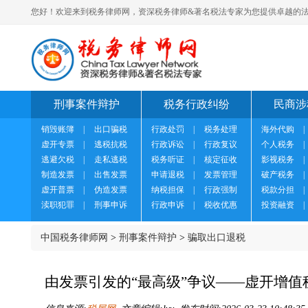
您好！欢迎来到税务律师网，资深税务律师&著名税法专家为您提供卓越的法
刑事案件辩护
税务行政纠纷
民商涉
销毁账簿
|
出口骗税
行政处罚
|
税务处理
海外代购
|
虚开专票
|
逃税抗税
行政诉讼
|
行政复议
个人税务
|
逃避欠税
|
走私逃税
税务听证
|
核定征收
影视税务
|
制造发票
|
出售发票
申请退税
|
发票管理
破产税务
|
虚开普票
|
伪造发票
纳税担保
|
行政强制
税款分担
|
渎职犯罪
|
刑事申诉
行政申诉
|
税收优惠
投资融资
|
中国税务律师网
>
刑事案件辩护
>
骗取出口退税
由发票引发的“最高级”争议——虚开增