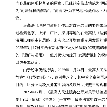
内容最能体现起草者的原意，已经约定俗成地成为“两
为“司法解释的解释”。“两高”极为罕见地出现如此巨
议。
最高法《理解与适用》作出对虚开罪目的要件限缩
过检索北京、上海、广州、深圳等地的在最高法《理
沿用以往的审判思路，未考虑虚开增值税专用发票的税
2025年3月17日江西省新余市中级人民法院(2025)
的《理解与适用》，但其仍认为虚开“发票所抵扣的税
以虚开罪认定。
由于纷争仍然持续，2025年11月24日，最高人民
简称“《
典型案例
》”)，案例共八个，其中首个案例再
目的，区分应纳税义务范围以内及以外，按照主客观
2025年12月，《
最高人民法院办公厅对关于明确虚
复
》(以下简称“《
答复
》”)一文中，最高法重申虚开
原则，区别对待”，明确“虚开发票以骗取国家税款，