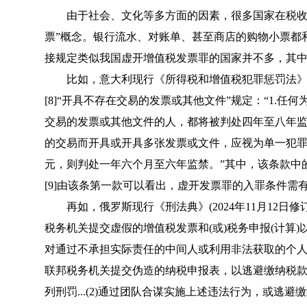
由于社会、文化等多方面的因素，很多国家在税收方
票”概念。银行流水、对账单、甚至商店的购物小票都
接规定类似我国虚开增值税发票罪的国家并不多，其
比如，意大利现行《所得税和增值税犯罪惩罚法》(202
[8]“开具不存在交易的发票或其他文件”规定：“1.
交易的发票或其他文件的人，都将被判处四年至八年监
的交易而开具或开具多张发票或文件，应视为单一犯罪。
元，则判处一年六个月至六年监禁。”其中，该条款中
[9]由该条第一款可以看出，虚开发票罪的入罪条件需
再如，俄罗斯现行《刑法典》(2024年11月12日修订，10
税务机关提交虚假的增值税发票和(或)税务申报(计算)以及
对通过不承担实际责任的中间人或利用非法获取的个
联邦税务机关提交伪造的纳税申报表，以逃避缴纳税款数
列刑罚...(2)通过团队合谋实施上述违法行为，或逃避