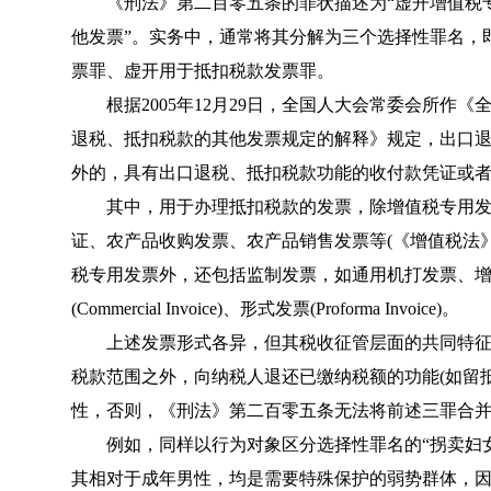
《
刑法
》第二百零五条的罪状描述为“虚开增值税
他发票”。实务中，通常将其分解为三个选择性罪名，
票罪、虚开用于抵扣税款发票罪。
根据2005年12月29日，全国人大会常委会所作《
退税、抵扣税款的其他发票规定的解释
》规定，出口
外的，具有出口退税、抵扣税款功能的收付款凭证或
其中，用于办理抵扣税款的发票，除增值税专用发
证、农产品收购发票、农产品销售发票等(《
增值税法
税专用发票外，还包括监制发票，如通用机打发票、
(Commercial Invoice)、形式发票(Proforma Invoice)。
上述发票形式各异，但其税收征管层面的共同特征
税款范围之外，向纳税人退还已缴纳税额的功能(如留
性，否则，《
刑法
》第二百零五条无法将前述三罪合
例如，同样以行为对象区分选择性罪名的“拐卖妇女、
其相对于成年男性，均是需要特殊保护的弱势群体，