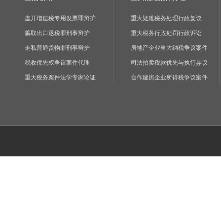
虚开增值税专用发票罪辩护
重大疑难税务处理行政复议
骗取出口退税罪刑事辩护
重大税务行政处罚行政诉讼
走私普通货物罪刑事辩护
房地产企业重大纳税争议案件
税收优先权争议案件代理
司法拍卖税款优先与执行异议
重大税务案件法学专家论证
合作建房企业所得税争议案件