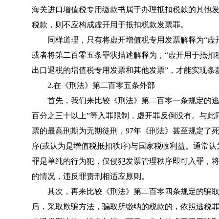
海关进口增值税专用缴款书属于办理抵扣税款的其他
税款，则不应构成虚开用于抵扣税款发票罪。
同样道理，只有将虚开增值税专用发票解释为“虚开
或者将第二百零五条罪状描述解释为，“虚开用于抵扣
出口退税的增值税专用发票和其他发票”，才能实现条
2.在《刑法》第二百零五条外部
首先，我们来比较《
刑法
》第二百零一条规定的逃
百分之三十以上”等入罪限制，虚开罪反倒没有。与此
票的最高刑期为无期徒刑，
97年《刑法》
甚至规定了
序(或认为是增值税抵扣秩序)与国家税收利益。通常
罪是单纯的行为犯，仅侵犯发票管理秩序即可入罪，
的情况，违反罪责刑相适应原则。
其次，再来比较《
刑法
》第二百零四条规定的骗
后，采取欺骗方法，骗取所缴纳的税款的，依照逃税