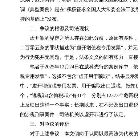
调《
典型案例
》是在“积极征求全国人大常委会法工委
持的基础上”发布。
二、争议的根源及司法现状
虚开罪的界定之所以存在如此分歧，原因有多种，
二百零五条的罪状描述为“虚开增值税专用发票”，并
为行为犯并无问题。于是，法条文义的固有张力，直
笔者于2025年12月24日在威科先行的案例库中，依
税专用发票”，选择不包含“虚开用于骗取”，结果显示案
中，“虚开增值税专用发票、用于骗取出口退税、抵扣税款发
个，“逃税罪(含偷税罪)”有31个，分别占12373个危害税收
上反映出这样一个事实：长期以来，在不涉及出口退
的涉税刑事案件，司法机关以虚开罪进行了认定。
三、对争议的评析
对于上述争议，本文倾向于认同以最高法为代表的