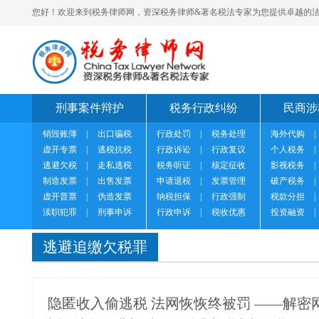
您好！欢迎来到税务律师网，资深税务律师&著名税法专家为您提供卓越的法
刑事案件辩护
税务行政纠纷
民商涉
销毁账簿
|
出口骗税
行政处罚
|
税务处理
海外代购
|
虚开专票
|
逃税抗税
行政诉讼
|
行政复议
个人税务
|
逃避欠税
|
走私逃税
税务听证
|
核定征收
影视税务
|
制造发票
|
出售发票
申请退税
|
发票管理
破产税务
|
虚开普票
|
伪造发票
纳税担保
|
行政强制
税款分担
|
渎职犯罪
|
刑事申诉
行政申诉
|
税收优惠
投资融资
|
逃避追缴欠税罪
隐匿收入偷逃税 法网恢恢终被罚 ——解密