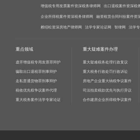
增值税专用发票案件资深税务律师网
出口退税案件资深税
企业所得税案件资深税务律师网
融资租赁合同纠纷案件资
赖绍松资深房地产律师网
法学专家论证网
智律网
法学专
重点领域
重大疑难案件办理
虚开增值税专用发票罪辩护
重大疑难税务处理行政复议
骗取出口退税罪刑事辩护
重大税务行政处罚行政诉讼
走私普通货物罪刑事辩护
房地产企业重大纳税争议案件
税收优先权争议案件代理
司法拍卖税款优先与执行异议
重大税务案件法学专家论证
合作建房企业所得税争议案件