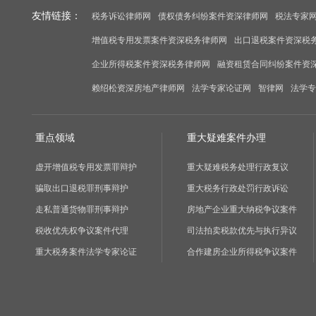
友情链接：
税务诉讼律师网
债权债务纠纷案件资深律师网
税法专家
增值税专用发票案件资深税务律师网
出口退税案件资深税
企业所得税案件资深税务律师网
融资租赁合同纠纷案件资
赖绍松资深房地产律师网
法学专家论证网
智律网
法学专
重点领域
重大疑难案件办理
虚开增值税专用发票罪辩护
重大疑难税务处理行政复议
骗取出口退税罪刑事辩护
重大税务行政处罚行政诉讼
走私普通货物罪刑事辩护
房地产企业重大纳税争议案件
税收优先权争议案件代理
司法拍卖税款优先与执行异议
重大税务案件法学专家论证
合作建房企业所得税争议案件