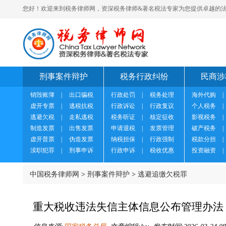
您好！欢迎来到税务律师网，资深税务律师&著名税法专家为您提供卓越的法
刑事案件辩护
税务行政纠纷
民商涉
销毁账簿
|
出口骗税
行政处罚
|
税务处理
海外代购
|
虚开专票
|
逃税抗税
行政诉讼
|
行政复议
个人税务
|
逃避欠税
|
走私逃税
税务听证
|
核定征收
影视税务
|
制造发票
|
出售发票
申请退税
|
发票管理
破产税务
|
虚开普票
|
伪造发票
纳税担保
|
行政强制
税款分担
|
渎职犯罪
|
刑事申诉
行政申诉
|
税收优惠
投资融资
|
中国税务律师网
>
刑事案件辩护
>
逃避追缴欠税罪
重大税收违法失信主体信息公布管理办法