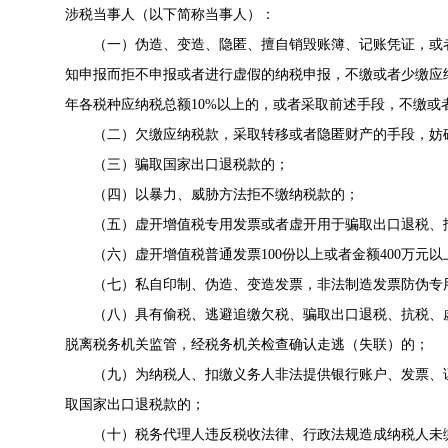
涉税当事人（以下简称当事人）：
（一）伪造、变造、隐匿、擅自销毁账簿、记账凭证，或
知申报而拒不申报或者进行虚假的纳税申报，不缴或者少缴应纳
年各税种应纳税总额10%以上的，或者采取前述手段，不缴或
（二）欠缴应纳税款，采取转移或者隐匿财产的手段，妨碍
（三）骗取国家出口退税款的；
（四）以暴力、威胁方法拒不缴纳税款的；
（五）虚开增值税专用发票或者虚开用于骗取出口退税、
（六）虚开增值税普通发票100份以上或者金额400万元以
（七）私自印制、伪造、变造发票，非法制造发票防伪专
（八）具有偷税、逃避追缴欠税、骗取出口退税、抗税、
脱离税务机关监管，经税务机关检查确认走逃（失联）的；
（九）为纳税人、扣缴义务人非法提供银行账户、发票、证
取国家出口退税款的；
（十）税务代理人违反税收法律、行政法规造成纳税人未缴