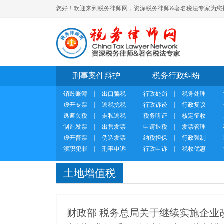
您好！欢迎来到税务律师网，资深税务律师&著名税法专家为您
刑事案件辩护
税务行政纠纷
销毁账簿
|
出口骗税
行政处罚
|
税务处理
虚开专票
|
逃税抗税
行政诉讼
|
行政复议
逃避欠税
|
走私逃税
税务听证
|
核定征收
制造发票
|
出售发票
申请退税
|
发票管理
虚开普票
|
伪造发票
纳税担保
|
行政强制
渎职犯罪
|
刑事申诉
行政申诉
|
税收优惠
土地增值税
财政部 税务总局关于继续实施企业