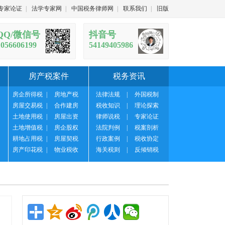
专家论证
|
法学专家网
|
中国税务律师网
|
联系我们
|
旧版
QQ/微信号
抖音号
1056606199
54149405986
房产税案件
税务资讯
房企所得税
|
房地产税
法律法规
|
外国税制
房屋交易税
|
合作建房
税收知识
|
理论探索
土地使用税
|
房屋出资
律师说税
|
专家论证
土地增值税
|
房企股权
法院判例
|
税案剖析
耕地占用税
|
房屋契税
行政案例
|
税收协定
房产印花税
|
物业税收
海关税则
|
反倾销税