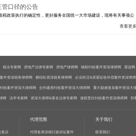
征管口径的公告
值税政策执行的确定性，更好服务全国统一大市场建设，现将有关事项公
查看更
税法专家网
房地产法律专家网
房地产律师网
物权纠纷案件资深律师网
屋连网
案件资深税务律师网
赖绍松资深税务律师网
企业拆迁&房屋征收补偿案件资深律
纠纷案件资深大律师网
合作建房纠纷案件资深大律师网
重大疑难复杂案件资深大
律网
法学专家网
资深大律师&著名法律专家网
侵权责任纠纷案件资深律师网
刑
代理范围
关于我们
政复议
代理各类涉税行政诉讼案件
联系我们