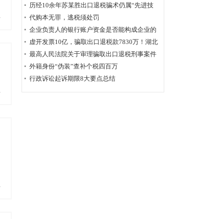
历经10余年苏某胜出口退税骗术仍属“先进技
多
术”，福州国税稽查局相应的查骗方法仍非常管
代购本无罪，逃税须处罚
用
企业负责人的银行账户资金是否能构成企业的
应税收入？
虚开发票10亿，骗取出口退税款7830万！湖北
破获链条式骗税案
最高人民法院关于审理骗取出口退税刑事案件
具体应用法律若干问题的解释辑
外籍身份“伪装”查补个税四百万
行政诉讼起诉期限8大要点总结
多
多