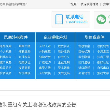
提供卓越的法律服务!
首页
|
资深税务律师
|
法学
联系电话
13681086635
民商涉税案件
企业税收筹划
增值税案件
海外代购
|
网络主播
企业上市
|
股权转让
营改增案
|
视同销售
个人税务
|
期权激励
并购重组
|
海外收购
税收优惠
|
专用发票
影视税务
|
企业税务
知识产权
|
合并分立
善意取得
|
挂靠开票
破产税务
|
抵扣认证
产权过户
|
企业改制
出口退税
|
抵扣认证
税款分担
|
发票索要
出资入股
|
资本运作
进口应税
|
自营出口
投资融资
|
跨国纳税
企业税负
|
关联交易
变名销售
|
抵税发票
改制重组有关土地增值税政策的公告