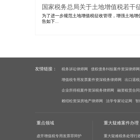
国家税务总局关于土地增值税若干
为了进一步规范土地增值税征收管理，增强土地增
告如下...
友情链接：
税务诉讼律师网
债权债务纠纷案件资深律师网
增值税专用发票案件资深税务律师网
出口退税
企业所得税案件资深税务律师网
融资租赁合同
赖绍松资深房地产律师网
法学专家论证网
智
重点领域
重大疑难案件办理
虚开增值税专用发票罪辩护
重大疑难税务处理行