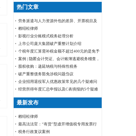
热门文章
多
劳务派遣与人力资源外包的差异、开票税目及
税率
赖绍松律师
影视行业分账模式税务处理分析
上市公司庞大集团破产重整计划介绍
多
个税年度汇算需补税金额不超过400元的是免予
申报还是免予补缴
案例 | 隐匿会计凭证、会计账簿逃避税务稽查，
小心被判刑！
股权收购：递延纳税与特殊性税务
破产重整债务豁免涉税问题刍议
企业招用退役军人优惠政策常见的几个疑难问
题解答
经营所得年度汇总申报以及C表填报的5个疑难
问题
多
最新发布
赖绍松律师
最高法法官：“有货”型虚开增值税专用发票行
为定性
税务行政复议案例