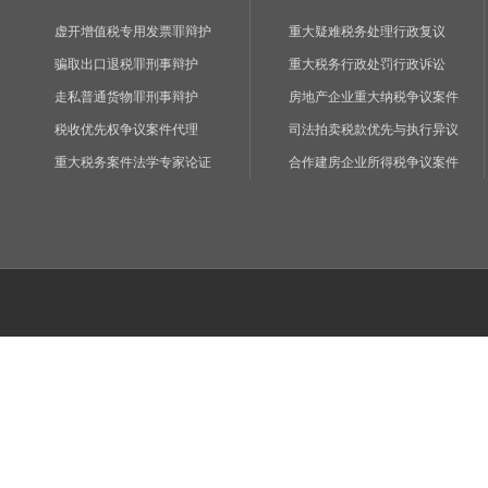
虚开增值税专用发票罪辩护
重大疑难税务处理行政复议
骗取出口退税罪刑事辩护
重大税务行政处罚行政诉讼
走私普通货物罪刑事辩护
房地产企业重大纳税争议案件
税收优先权争议案件代理
司法拍卖税款优先与执行异议
重大税务案件法学专家论证
合作建房企业所得税争议案件