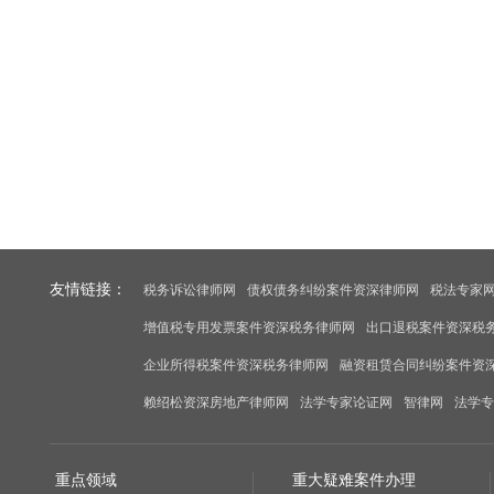
友情链接：
税务诉讼律师网
债权债务纠纷案件资深律师网
税法专家
增值税专用发票案件资深税务律师网
出口退税案件资深税
企业所得税案件资深税务律师网
融资租赁合同纠纷案件资
赖绍松资深房地产律师网
法学专家论证网
智律网
法学专
重点领域
重大疑难案件办理