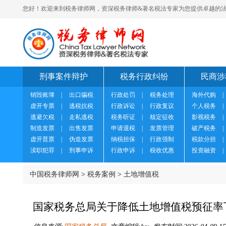
您好！欢迎来到税务律师网，资深税务律师&著名税法专家为您提供卓越的法
刑事案件辩护
税务行政纠纷
民商涉
销毁账簿
|
出口骗税
行政处罚
|
税务处理
海外代购
|
虚开专票
|
逃税抗税
行政诉讼
|
行政复议
个人税务
|
逃避欠税
|
走私逃税
税务听证
|
核定征收
影视税务
|
制造发票
|
出售发票
申请退税
|
发票管理
破产税务
|
虚开普票
|
伪造发票
纳税担保
|
行政强制
税款分担
|
渎职犯罪
|
刑事申诉
行政申诉
|
税收优惠
投资融资
|
中国税务律师网
>
税务案例
>
土地增值税
国家税务总局关于降低土地增值税预征率