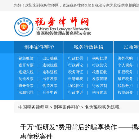
您好！欢迎来到税务律师网，资深税务律师&著名税法专家为您提供卓越的法
刑事案件辩护
税务行政纠纷
民商涉
销毁账簿
|
出口骗税
行政处罚
|
税务处理
海外代购
|
虚开专票
|
逃税抗税
行政诉讼
|
行政复议
个人税务
|
逃避欠税
|
走私逃税
税务听证
|
核定征收
影视税务
|
制造发票
|
出售发票
申请退税
|
发票管理
破产税务
|
虚开普票
|
伪造发票
纳税担保
|
行政强制
税款分担
|
渎职犯罪
|
刑事申诉
行政申诉
|
税收优惠
投资融资
|
中国税务律师网
>
刑事案件辩护
>
名为骗税实为逃税
千万“假研发”费用背后的骗享操作 ——
惠偷税案件