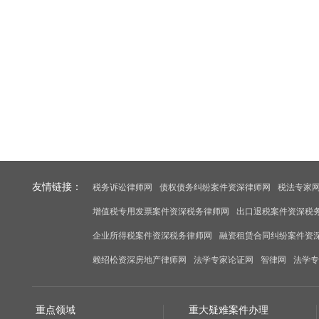
友情链接：
税务诉讼律师网
债权债务纠纷案件资深律师网
税法专家
增值税专用发票案件资深税务律师网
出口退税案件资深税
企业所得税案件资深税务律师网
融资租赁合同纠纷案件资
赖绍松资深房地产律师网
法学专家论证网
智律网
法学专
重点领域
重大疑难案件办理