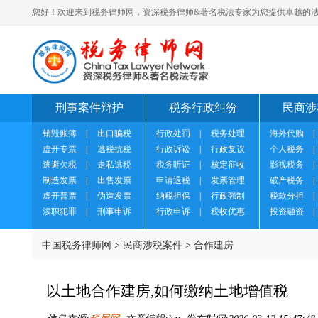
您好！欢迎来到税务律师网，资深税务律师&著名税法专家为您提供卓越的法
刑事案件辩护
税务行政纠纷
民商涉
销毁账簿
|
出口骗税
行政处罚
|
税务处理
海外代购
|
虚开专票
|
逃税抗税
行政诉讼
|
行政复议
个人税务
|
逃避欠税
|
走私逃税
税务听证
|
核定征收
影视税务
|
制造发票
|
出售发票
申请退税
|
发票管理
破产税务
|
虚开普票
|
伪造发票
纳税担保
|
行政强制
税款分担
|
渎职犯罪
|
刑事申诉
行政申诉
|
税收优惠
投资融资
|
中国税务律师网
>
民商涉税案件
>
合作建房
以土地合作建房,如何缴纳土地增值税