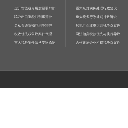
虚开增值税专用发票罪辩护
重大疑难税务处理行政复议
骗取出口退税罪刑事辩护
重大税务行政处罚行政诉讼
走私普通货物罪刑事辩护
房地产企业重大纳税争议案件
税收优先权争议案件代理
司法拍卖税款优先与执行异议
重大税务案件法学专家论证
合作建房企业所得税争议案件