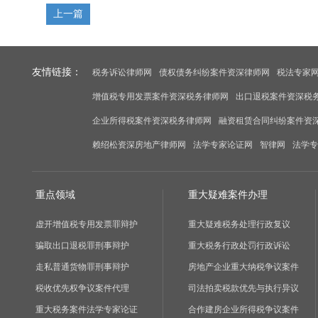
上一篇
友情链接：
税务诉讼律师网
债权债务纠纷案件资深律师网
税法专家
增值税专用发票案件资深税务律师网
出口退税案件资深税
企业所得税案件资深税务律师网
融资租赁合同纠纷案件资
赖绍松资深房地产律师网
法学专家论证网
智律网
法学专
重点领域
重大疑难案件办理
虚开增值税专用发票罪辩护
重大疑难税务处理行政复议
骗取出口退税罪刑事辩护
重大税务行政处罚行政诉讼
走私普通货物罪刑事辩护
房地产企业重大纳税争议案件
税收优先权争议案件代理
司法拍卖税款优先与执行异议
重大税务案件法学专家论证
合作建房企业所得税争议案件