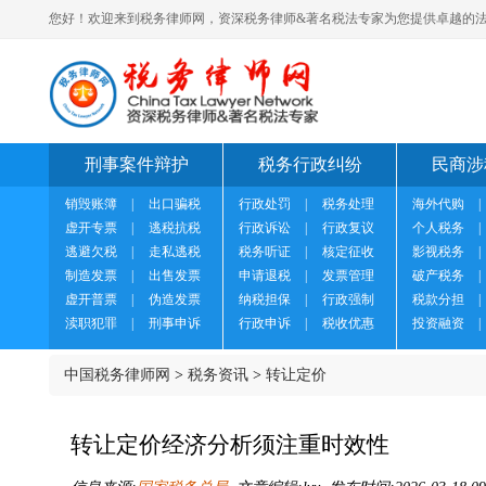
您好！欢迎来到税务律师网，资深税务律师&著名税法专家为您提供卓越的法
刑事案件辩护
税务行政纠纷
民商涉
销毁账簿
|
出口骗税
行政处罚
|
税务处理
海外代购
|
虚开专票
|
逃税抗税
行政诉讼
|
行政复议
个人税务
|
逃避欠税
|
走私逃税
税务听证
|
核定征收
影视税务
|
制造发票
|
出售发票
申请退税
|
发票管理
破产税务
|
虚开普票
|
伪造发票
纳税担保
|
行政强制
税款分担
|
渎职犯罪
|
刑事申诉
行政申诉
|
税收优惠
投资融资
|
中国税务律师网
>
税务资讯
>
转让定价
转让定价经济分析须注重时效性