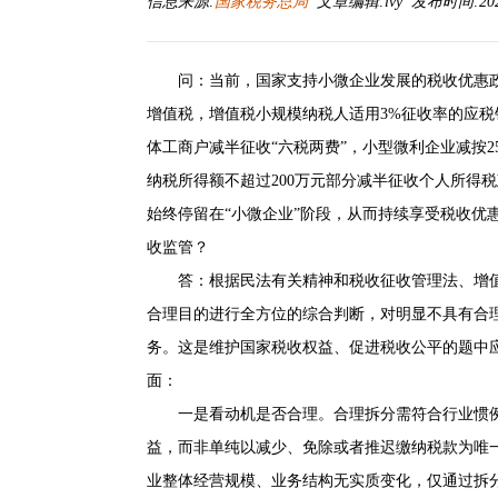
信息来源:
国家税务总局
文章编辑:lvy 发布时间:2026-
问：当前，国家支持小微企业发展的税收优惠
增值税，增值税小规模纳税人适用3%征收率的应税
体工商户减半征收“六税两费”，小型微利企业减按2
纳税所得额不超过200万元部分减半征收个人所得
始终停留在“小微企业”阶段，从而持续享受税收优
收监管？
答：根据民法有关精神和税收征收管理法、增
合理目的进行全方位的综合判断，对明显不具有合
务。这是维护国家税收权益、促进税收公平的题中
面：
一是看动机是否合理。合理拆分需符合行业惯
益，而非单纯以减少、免除或者推迟缴纳税款为唯
业整体经营规模、业务结构无实质变化，仅通过拆