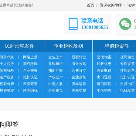
提供卓越的法律服务!
首页
|
资深税务律师
|
法学
联系电话
13681086635
民商涉税案件
企业税收筹划
增值税案件
海外代购
|
网络主播
企业上市
|
股权转让
营改增案
|
视同销售
个人税务
|
期权激励
并购重组
|
海外收购
税收优惠
|
专用发票
影视税务
|
企业税务
知识产权
|
合并分立
善意取得
|
挂靠开票
破产税务
|
抵扣认证
产权过户
|
企业改制
出口退税
|
抵扣认证
税款分担
|
发票索要
出资入股
|
资本运作
进口应税
|
自营出口
投资融资
|
跨国纳税
企业税负
|
关联交易
变名销售
|
抵税发票
问即答