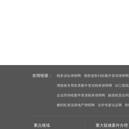
友情链接：
税务诉讼律师网
债权债务纠纷案件资深律师网
增值税专用发票案件资深税务律师网
出口退税
企业所得税案件资深税务律师网
融资租赁合同
赖绍松资深房地产律师网
法学专家论证网
智
重点领域
重大疑难案件办理