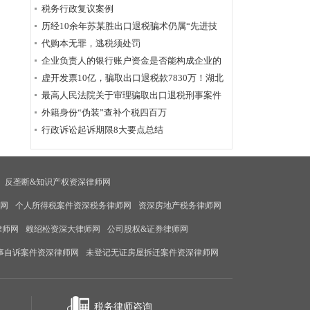
为定性
税务行政复议案例
历经10余年苏某胜出口退税骗术仍属“先进技
术”，福州国税稽查局相应的查骗方法仍非常管
代购本无罪，逃税须处罚
用
企业负责人的银行账户资金是否能构成企业的
应税收入？
虚开发票10亿，骗取出口退税款7830万！湖北
破获链条式骗税案
最高人民法院关于审理骗取出口退税刑事案件
具体应用法律若干问题的解释辑
外籍身份“伪装”查补个税四百万
行政诉讼起诉期限8大要点总结
反垄断&知识产权资深律师网
师网
个人所得税案件资深税务律师网
资深房地产税务律师网
律师网
赖绍松资深大律师网
公司股权&证券律师网
事自诉案件资深律师网
未登记无证房屋拆迁案件资深律师网
税务律师咨询