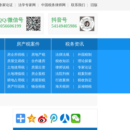
专家论证
|
法学专家网
|
中国税务律师网
|
联系我们
|
旧版
QQ/微信号
抖音号
1056606199
54149405986
房产税案件
税务资讯
房企所得税
|
房地产税
法律法规
|
外国税制
房屋交易税
|
合作建房
税收知识
|
理论探索
土地使用税
|
房屋出资
律师说税
|
专家论证
土地增值税
|
房企股权
法院判例
|
税案剖析
耕地占用税
|
房屋契税
行政案例
|
税收协定
房产印花税
|
物业税收
海关税则
|
反倾销税