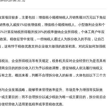
03-20 08:51:32
政策项目较多，主要包括：增值税小规模纳税人月销售额10万元以下免征
销售收入减按1%征收增值税，增值税小规模纳税人、小型微利企业和个
5%计算应纳税所得额并按20%的税率缴纳企业所得税，个体工商户年应
税政策。税收征管中发现，一些纳税人通过人为拆分收入的手段，让自己
惠，这有悖于税收优惠支持企业做大做强的政策初衷。对此应如何加强税
值税法、企业所得税法等有关规定，税务机关应对企业经营行为是否具有
理商业目的的拆分收入行为予以税收调整，督促纳税人依法履行纳税义
应有之意。概括来看，判断不合理拆分收入的标准，大体包括以下三个方
例与企业发展战略，能够带来管理效率提升、市场竞争力增强等实际效
一或主要目的；而不合理拆分以减少税款为唯一或主要目的，拆分前后企
分使经营收入适用更低税率或享受税收优惠。