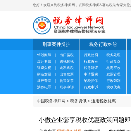
您好！欢迎来到税务律师网，资深税务律师&著名税法专家为您
刑事案件辩护
税务行政纠纷
销毁账簿
|
出口骗税
行政处罚
|
税务处理
虚开专票
|
逃税抗税
行政诉讼
|
行政复议
逃避欠税
|
走私逃税
税务听证
|
核定征收
制造发票
|
出售发票
申请退税
|
发票管理
虚开普票
|
伪造发票
纳税担保
|
行政强制
渎职犯罪
|
刑事申诉
行政申诉
|
税收优惠
中国税务律师网
>
税务资讯
>
滥用税收优惠
小微企业套享税收优惠政策问题即