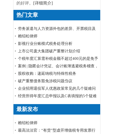
的好评。
[详细简介]
热门文章
劳务派遣与人力资源外包的差异、开票税目及
税率
赖绍松律师
影视行业分账模式税务处理分析
上市公司庞大集团破产重整计划介绍
个税年度汇算需补税金额不超过400元的是免予
申报还是免予补缴
案例 | 隐匿会计凭证、会计账簿逃避税务稽查，
小心被判刑！
股权收购：递延纳税与特殊性税务
破产重整债务豁免涉税问题刍议
企业招用退役军人优惠政策常见的几个疑难问
题解答
经营所得年度汇总申报以及C表填报的5个疑难
问题
最新发布
赖绍松律师
最高法法官：“有货”型虚开增值税专用发票行