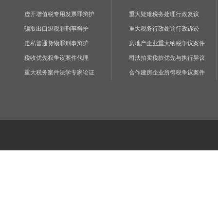
虚开增值税专用发票罪辩护
重大疑难税务处理行政复议
骗取出口退税罪刑事辩护
重大税务行政处罚行政诉讼
走私普通货物罪刑事辩护
房地产企业重大纳税争议案件
税收优先权争议案件代理
司法拍卖税款优先与执行异议
重大税务案件法学专家论证
合作建房企业所得税争议案件