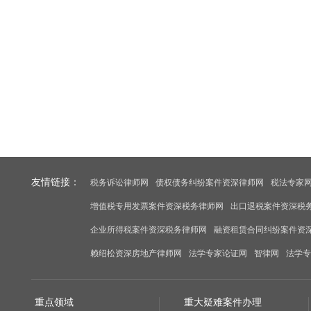
友情链接：
税务诉讼律师网
债权债务纠纷案件资深律师网
税法专家
增值税专用发票案件资深税务律师网
出口退税案件资深税
企业所得税案件资深税务律师网
融资租赁合同纠纷案件资
赖绍松资深房地产律师网
法学专家论证网
智律网
法学专
重点领域
重大疑难案件办理