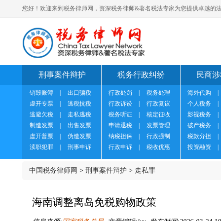
您好！欢迎来到税务律师网，资深税务律师&著名税法专家为您提供卓越的法
刑事案件辩护
税务行政纠纷
民商涉
销毁账簿
|
出口骗税
行政处罚
|
税务处理
海外代购
|
虚开专票
|
逃税抗税
行政诉讼
|
行政复议
个人税务
|
逃避欠税
|
走私逃税
税务听证
|
核定征收
影视税务
|
制造发票
|
出售发票
申请退税
|
发票管理
破产税务
|
虚开普票
|
伪造发票
纳税担保
|
行政强制
税款分担
|
渎职犯罪
|
刑事申诉
行政申诉
|
税收优惠
投资融资
|
中国税务律师网
>
刑事案件辩护
>
走私罪
海南调整离岛免税购物政策