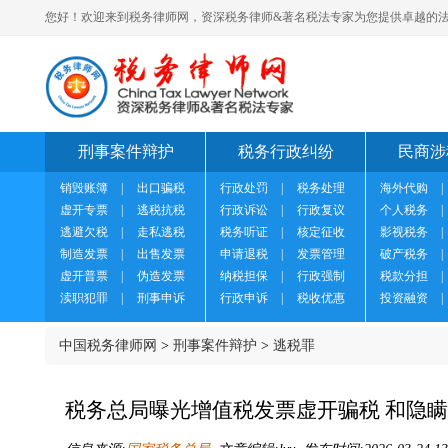
您好！欢迎来到税务律师网，资深税务律师&著名税法专家为您提供卓越的法
刑事案件辩护
税务行政纠纷
民商涉
销毁账簿
|
出口骗税
行政处罚
|
税务处理
海外代购
|
虚开专票
|
逃税抗税
行政诉讼
|
行政复议
个人税务
|
逃避欠税
|
走私逃税
税务听证
|
核定征收
影视税务
|
制造发票
|
出售发票
申请退税
|
发票管理
破产税务
|
虚开普票
|
伪造发票
纳税担保
|
行政强制
税款分担
|
渎职犯罪
|
刑事申诉
行政申诉
|
税收优惠
投资融资
|
中国税务律师网
>
刑事案件辩护
>
逃税罪
税务总局曝光增值税发票虚开骗税 和隐