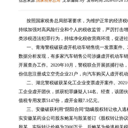
信息来源:
国家税务总局
文章编辑:lvy 发布时间:2026-03-24 13
按照国家税务总局部署要求，为维护正常的经济税
持续加强对高风险行业和个人的税收监管，严厉打击
类涉税违法犯罪行为，持续净化税收营商环境，促进
一、青海警税破获虚开机动车销售统一发票案件。2
数据分析发现，有多家汽车销售公司涉嫌虚开机动车
开展查办工作。2020年10月，警税联合开展抓捕行
份信息注册成立空壳企业21户，向汽车购买人虚开机动车
二、湖北警税破获某化工企业变票虚开案件。202
工企业虚开团伙，抓获犯罪嫌疑人14名。经查，该团
值税专用发票5147份，虚开金额7.1亿元。
三、安徽破获利用“阴阳合同”隐瞒股权转让收入
实安徽某药业公司股东鲍某与殷某签订《股权转让协议》
殷某，实际转让价格为7000万元。后鲍某为偷逃相