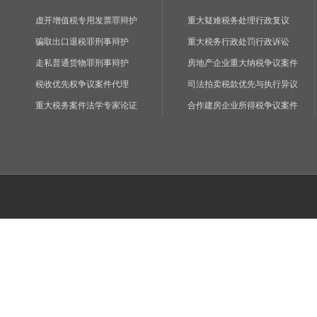
虚开增值税专用发票罪辩护
重大疑难税务处理行政复议
骗取出口退税罪刑事辩护
重大税务行政处罚行政诉讼
走私普通货物罪刑事辩护
房地产企业重大纳税争议案件
税收优先权争议案件代理
司法拍卖税款优先与执行异议
重大税务案件法学专家论证
合作建房企业所得税争议案件