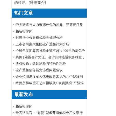
的好评。
[详细简介]
热门文章
劳务派遣与人力资源外包的差异、开票税目及
税率
赖绍松律师
影视行业分账模式税务处理分析
上市公司庞大集团破产重整计划介绍
个税年度汇算需补税金额不超过400元的是免予
申报还是免予补缴
案例 | 隐匿会计凭证、会计账簿逃避税务稽查，
小心被判刑！
股权收购：递延纳税与特殊性税务
破产重整债务豁免涉税问题刍议
企业招用退役军人优惠政策常见的几个疑难问
题解答
经营所得年度汇总申报以及C表填报的5个疑难
问题
最新发布
赖绍松律师
最高法法官：“有货”型虚开增值税专用发票行