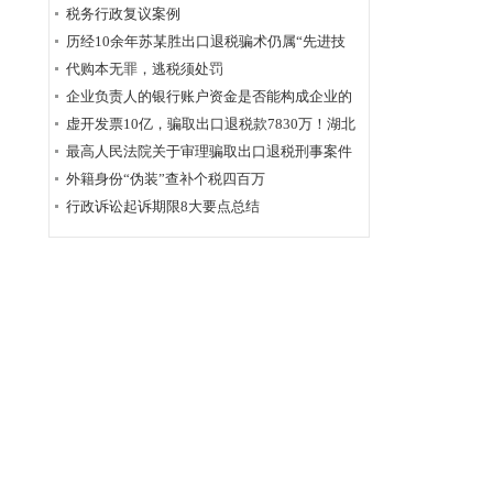
为定性
税务行政复议案例
历经10余年苏某胜出口退税骗术仍属“先进技
术”，福州国税稽查局相应的查骗方法仍非常管
代购本无罪，逃税须处罚
用
企业负责人的银行账户资金是否能构成企业的
应税收入？
虚开发票10亿，骗取出口退税款7830万！湖北
破获链条式骗税案
最高人民法院关于审理骗取出口退税刑事案件
具体应用法律若干问题的解释辑
外籍身份“伪装”查补个税四百万
行政诉讼起诉期限8大要点总结