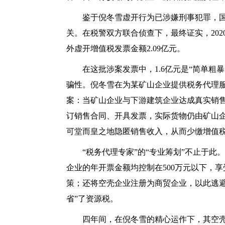
鉴于倪冬雪虚开行为已涉嫌刑事犯罪，
关。在税警双方联合侦查下，最终证实，
20
外虚开增值税发票金额2.09亿元。
在这批涉案发票中，
1.6亿元是“简单
骗性。倪冬雪在为某矿山企业提供税务代理服
案：当矿山企业与下游建筑企业达成真实销
订销售合同、开具发票，实际货物仍由矿山
可堂而皇之地隐匿销售收入，从而少缴增值
“税务代理专家”的“专业筹划”不止于
企业的年开票金额均控制在500万元以下，
策；还将空壳企业注册为商贸企业，以此逃
省”了资源税。
四年间，在倪冬雪的精心运作下，其空