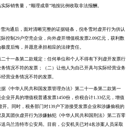
实际销售量，“顺理成章”地按比例收取非法报酬。
冬雪沟通后，面对清晰完整的证据链条，倪冬雪对虚开行为供认
控制29户空壳企业，向外虚开增值税发票2.09亿元，获利数
为极度后悔，并愿意承担相应的法律责任。
第二十一条第二款规定：任何单位和个人不得有下列虚开发票行
业务情况不符的发票；（二）让他人为自己开具与实际经营业务
际经营业务情况不符的发票。
依据《中华人民共和国发票管理办法》第二十一条第二款第一
壳企业开具的增值税普通发票
1450份，价税合计1.33亿元，增值
性为虚开。同时，税务部门对139户下游接受发票企业和涉嫌偷税的
雪及其团伙虚开行为涉嫌触犯《中华人民共和国刑法》第二百零
移送乌兰浩特市公安局。目前，公安机关已对4名涉案人员采取