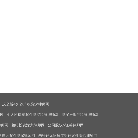
反垄断&知识产权资深律师网
师网
个人所得税案件资深税务律师网
资深房地产税务律师网
律师网
赖绍松资深大律师网
公司股权&证券律师网
事自诉案件资深律师网
未登记无证房屋拆迁案件资深律师网