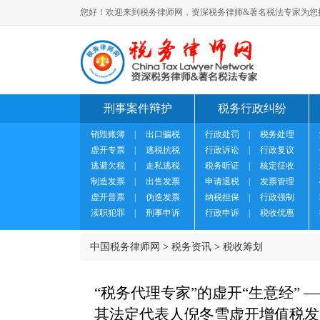
您好！欢迎来到税务律师网，资深税务律师&著名税法专家为您
刑事案件辩护
税务行政纠纷
销毁账簿
|
出口骗税
行政处罚
|
税务处理
虚开专票
|
逃税抗税
行政诉讼
|
行政复议
逃避欠税
|
走私逃税
税务听证
|
核定征收
制造发票
|
出售发票
申请退税
|
发票管理
虚开普票
|
伪造发票
纳税担保
|
行政强制
渎职犯罪
|
刑事申诉
行政申诉
|
税收优惠
中国税务律师网
>
税务资讯
>
税收筹划
“税务代理专家”的虚开“生意经”
其法定代表人倪冬雪虚开增值税发