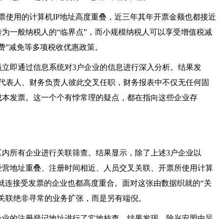
票使用的计算机IP地址高度重叠，近三年其年开票金额也都接近
须转为一般纳税人的“临界点”，而小规模纳税人可以享受增值税减
费”减免等多项税收优惠政策。
员立即通过信息系统对
3户企业的信息进行深入分析。结果发
定代表人、财务负责人彼此交叉任职，财务报表中不仅无任何固
成本发票。这一个个有悖常理的疑点，都在指向这些企业存
区内所有企业进行关联筛查。结果显示，除了上述
3户企业以
经营地址重叠、注册时间相近、人员交叉关联、开票所使用计算
，就连接受发票的企业也都高度重合。面对这张由数据织就的“关
度关联绝非寻常的业务扩张，而是另有端倪。
户企业的注册登记地址进行了实地核查。结果发现，除兴安盟中呈