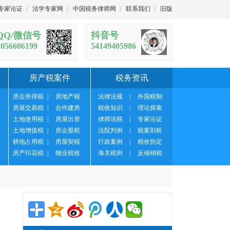
专家论证
|
法学专家网
|
中国税务律师网
|
联系我们
|
旧版
QQ/微信号
抖音号
1056606199
54149405986
房产税案件
税务资讯
房企所得税
|
房地产税
法律法规
|
外国税制
房屋交易税
|
合作建房
税收知识
|
理论探索
土地使用税
|
房屋出资
律师说税
|
专家论证
土地增值税
|
房企股权
法院判例
|
税案剖析
耕地占用税
|
房屋契税
行政案例
|
税收协定
房产印花税
|
物业税收
海关税则
|
反倾销税