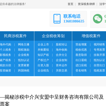
提供卓越的法律服务!
首页
|
资深税务律师
|
法学
联系电话
13681086635
民商涉税案件
企业税收筹划
增值税案件
海外代购
|
网络主播
企业上市
|
股权转让
营改增案
|
视同销售
个人税务
|
期权激励
并购重组
|
海外收购
税收优惠
|
专用发票
影视税务
|
企业税务
知识产权
|
合并分立
善意取得
|
挂靠开票
破产税务
|
抵扣认证
产权过户
|
企业改制
出口退税
|
抵扣认证
税款分担
|
发票索要
出资入股
|
资本运作
进口应税
|
自营出口
投资融资
|
跨国纳税
企业税负
|
关联交易
变名销售
|
抵税发票
 ——揭秘涉税中介兴安盟中呈财务咨询有限公司及
票案