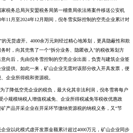
国家税务总局兴安盟税务局第一稽查局依法将案件移送公安机
20年11月至2024年12月期间，倪冬雪实际控制的空壳企业累计对
粗暴”的无货虚开。4000余万元则经过精心地筹划，更具隐蔽性和欺
务时，向其兜售了一个“拆分业务、隐匿收入”的税收筹划方
售意向后，先由倪冬雪控制的空壳企业出面，负责与建筑企业签
企业提供。如此一来，矿山企业无需对该部分收入开具发票，便
税、企业所得税和资源税。
此。为了降低空壳企业的税负，最大化其非法利润，倪冬雪将每户
享受小规模纳税人增值税减免、企业所得税减免等税收优惠政
避矿产品开采企业在开采环节缴纳资源税的纳税义务，又“节
壳企业以此模式虚开发票金额累计超过
4000万元，矿山企业同步