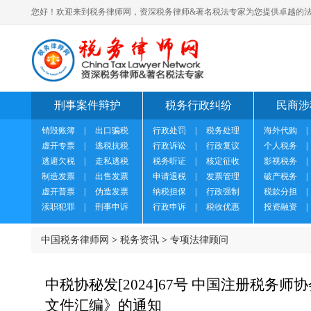
您好！欢迎来到税务律师网，资深税务律师&著名税法专家为您提供卓越的法
刑事案件辩护
税务行政纠纷
民商涉
销毁账簿
|
出口骗税
行政处罚
|
税务处理
海外代购
|
虚开专票
|
逃税抗税
行政诉讼
|
行政复议
个人税务
|
逃避欠税
|
走私逃税
税务听证
|
核定征收
影视税务
|
制造发票
|
出售发票
申请退税
|
发票管理
破产税务
|
虚开普票
|
伪造发票
纳税担保
|
行政强制
税款分担
|
渎职犯罪
|
刑事申诉
行政申诉
|
税收优惠
投资融资
|
中国税务律师网
>
税务资讯
>
专项法律顾问
中税协秘发[2024]67号 中国注册税
文件汇编》的通知