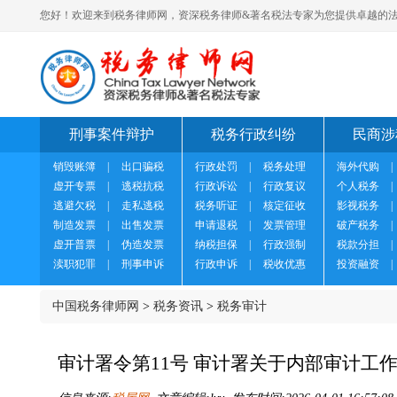
您好！欢迎来到税务律师网，资深税务律师&著名税法专家为您提供卓越的法
刑事案件辩护
税务行政纠纷
民商涉
销毁账簿
|
出口骗税
行政处罚
|
税务处理
海外代购
|
虚开专票
|
逃税抗税
行政诉讼
|
行政复议
个人税务
|
逃避欠税
|
走私逃税
税务听证
|
核定征收
影视税务
|
制造发票
|
出售发票
申请退税
|
发票管理
破产税务
|
虚开普票
|
伪造发票
纳税担保
|
行政强制
税款分担
|
渎职犯罪
|
刑事申诉
行政申诉
|
税收优惠
投资融资
|
中国税务律师网
>
税务资讯
>
税务审计
审计署令第11号 审计署关于内部审计工