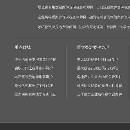
增值税专用发票案件资深税务律师网
出口退税案件资深税
企业所得税案件资深税务律师网
融资租赁合同纠纷案件资
赖绍松资深房地产律师网
法学专家论证网
智律网
法学专
重点领域
重大疑难案件办理
虚开增值税专用发票罪辩护
重大疑难税务处理行政复议
骗取出口退税罪刑事辩护
重大税务行政处罚行政诉讼
走私普通货物罪刑事辩护
房地产企业重大纳税争议案件
税收优先权争议案件代理
司法拍卖税款优先与执行异议
重大税务案件法学专家论证
合作建房企业所得税争议案件