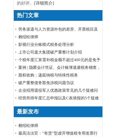
的好评。
[详细简介]
热门文章
劳务派遣与人力资源外包的差异、开票税目及
税率
赖绍松律师
影视行业分账模式税务处理分析
上市公司庞大集团破产重整计划介绍
个税年度汇算需补税金额不超过400元的是免予
申报还是免予补缴
案例 | 隐匿会计凭证、会计账簿逃避税务稽查，
小心被判刑！
股权收购：递延纳税与特殊性税务
破产重整债务豁免涉税问题刍议
企业招用退役军人优惠政策常见的几个疑难问
题解答
经营所得年度汇总申报以及C表填报的5个疑难
问题
最新发布
赖绍松律师
最高法法官：“有货”型虚开增值税专用发票行