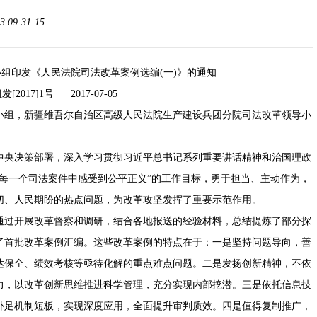
 09:31:15
组印发《人民法院司法改革案例选编(一)》的通知
[2017]1号 2017-07-05
小组，新疆维吾尔自治区高级人民法院生产建设兵团分院司法改革领导小
央决策部署，深入学习贯彻习近平总书记系列重要讲话精神和治国理政
每一个司法案件中感受到公平正义”的工作目标，勇于担当、主动作为，
切、人民期盼的热点问题，为改革攻坚发挥了重要示范作用。
过开展改革督察和调研，结合各地报送的经验材料，总结提炼了部分探
了首批改革案例汇编。这些改革案例的特点在于：一是坚持问题导向，善
达保全、绩效考核等亟待化解的重点难点问题。二是发扬创新精神，不依
力，以改革创新思维推进科学管理，充分实现内部挖潜。三是依托信息技
补足机制短板，实现深度应用，全面提升审判质效。四是值得复制推广，