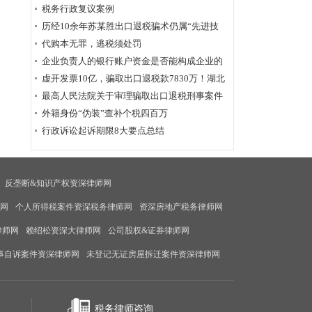
为定性
税务行政复议案例
历经10余年苏某胜出口退税骗术仍属“先进技
术”，福州国税稽查局相应的查骗方法仍非常管
代购本无罪，逃税须处罚
用
企业负责人的银行账户资金是否能构成企业的
应税收入？
虚开发票10亿，骗取出口退税款7830万！湖北
破获链条式骗税案
最高人民法院关于审理骗取出口退税刑事案件
具体应用法律若干问题的解释辑
外籍身份“伪装”查补个税四百万
行政诉讼起诉期限8大要点总结
反垄断&知识产权资深律师网
师网
个人所得税案件资深税务律师网
资深房地产税务律师网
律师网
赖绍松资深大律师网
公司股权&证券律师网
事自诉案件资深律师网
未登记无证房屋拆迁案件资深律师网
税务律师咨询