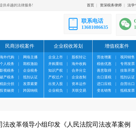
提供卓越的法律服务!
首页
|
资深税务律师
|
法学
联系电话
13681086635
民商涉税案件
企业税收筹划
增值税案件
海外代购
|
网络主播
企业上市
|
股权转让
营改增案
|
视同销售
个人税务
|
期权激励
并购重组
|
海外收购
税收优惠
|
专用发票
影视税务
|
企业税务
知识产权
|
合并分立
善意取得
|
挂靠开票
破产税务
|
抵扣认证
产权过户
|
企业改制
出口退税
|
抵扣认证
税款分担
|
发票索要
出资入股
|
资本运作
进口应税
|
自营出口
投资融资
|
跨国纳税
企业税负
|
关联交易
变名销售
|
抵税发票
民法院司法改革领导小组印发《人民法院司法改革案例