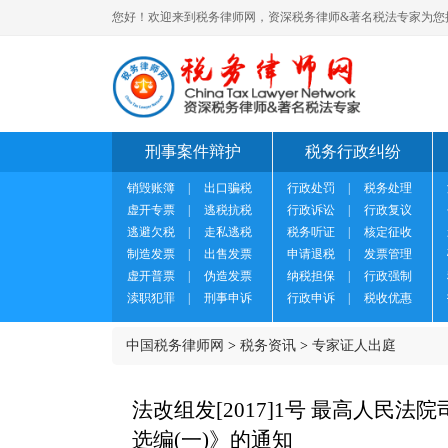
您好！欢迎来到税务律师网，资深税务律师&著名税法专家为您
刑事案件辩护
税务行政纠纷
销毁账簿
|
出口骗税
行政处罚
|
税务处理
虚开专票
|
逃税抗税
行政诉讼
|
行政复议
逃避欠税
|
走私逃税
税务听证
|
核定征收
制造发票
|
出售发票
申请退税
|
发票管理
虚开普票
|
伪造发票
纳税担保
|
行政强制
渎职犯罪
|
刑事申诉
行政申诉
|
税收优惠
中国税务律师网
>
税务资讯
>
专家证人出庭
法改组发[2017]1号 最高人
选编(一)》的通知