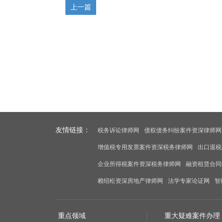
上一篇
友情链接：
税务诉讼律师网
债权债务纠纷案件资深律师网
增值税专用发票案件资深税务律师网
出口退税
企业所得税案件资深税务律师网
融资租赁合同
赖绍松资深房地产律师网
法学专家论证网
智
重点领域
重大疑难案件办理