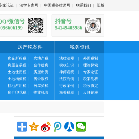
专家论证
|
法学专家网
|
中国税务律师网
|
联系我们
|
旧版
QQ/微信号
抖音号
1056606199
54149405986
房产税案件
税务资讯
房企所得税
|
房地产税
法律法规
|
外国税制
房屋交易税
|
合作建房
税收知识
|
理论探索
土地使用税
|
房屋出资
律师说税
|
专家论证
土地增值税
|
房企股权
法院判例
|
税案剖析
耕地占用税
|
房屋契税
行政案例
|
税收协定
房产印花税
|
物业税收
海关税则
|
反倾销税