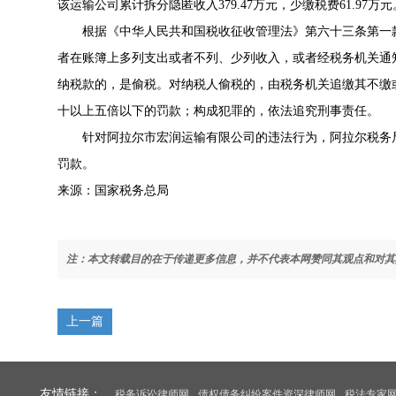
该运输公司累计拆分隐匿收入379.47万元，少缴税费61.97万元
根据《中华人民共和国税收征收管理法》第六十三条第一
者在账簿上多列支出或者不列、少列收入，或者经税务机关通
纳税款的，是偷税。对纳税人偷税的，由税务机关追缴其不缴
十以上五倍以下的罚款；构成犯罪的，依法追究刑事责任。
针对阿拉尔市宏润运输有限公司的违法行为，阿拉尔税务
罚款。
来源：国家税务总局
注：本文转载目的在于传递更多信息，并不代表本网赞同其观点和对其
上一篇
友情链接：
税务诉讼律师网
债权债务纠纷案件资深律师网
税法专家