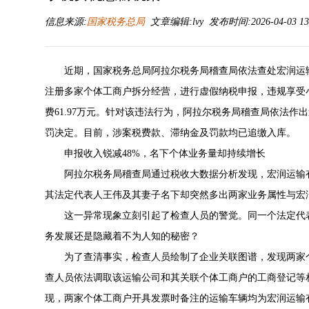
信息来源:
国家税务总局
文章编辑:lvy 发布时间:2026-04-03 13
近期，国家税务总局阿拉尔税务局稽查局依法查处宏润运
注册多家个体工商户拆分经营，进行虚假纳税申报，违规享受
费61.97万元。针对该违法行为，阿拉尔税务局稽查局依法作出
罚决定。目前，涉案税费款、滞纳金及罚款均已追缴入库。
申报收入锐减48%，名下个体业务量却持续增长
阿拉尔税务局稽查局通过税收大数据分析发现，宏润运输
其法定代表人王伟及其妻子名下却突然多出两家业务属性与宏
这一异常现象立刻引起了检查人员的警觉。同一个法定代
务发展还是隐藏着不为人知的秘密？
为了查清事实，检查人员绘制了企业关联图谱，发现两家
查人员依法调取该运输公司和其关联个体工商户的工商登记等相
现，两家个体工商户开具发票时备注的运输车辆均为宏润运输