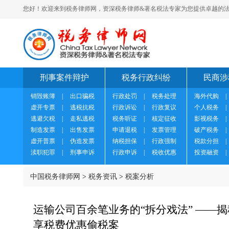
您好！欢迎来到税务律师网，资深税务律师&著名税法专家为您提供卓越的法
刑事案件辩护
税务行政纠纷
民商涉
销毁账簿
|
出口骗税
行政处罚
|
税务处理
海外代购
|
虚开专票
|
逃税抗税
行政诉讼
|
行政复议
个人税务
|
逃避欠税
|
走私逃税
税务听证
|
核定征收
影视税务
|
制造发票
|
出售发票
申请退税
|
发票管理
破产税务
|
虚开普票
|
伪造发票
纳税担保
|
行政强制
税款分担
|
渎职犯罪
|
刑事申诉
行政申诉
|
税收优惠
投资融资
|
中国税务律师网
>
税务资讯
>
税案分析
运输公司百余笔业务的“拆分戏法” ——
享税费优惠偷税案