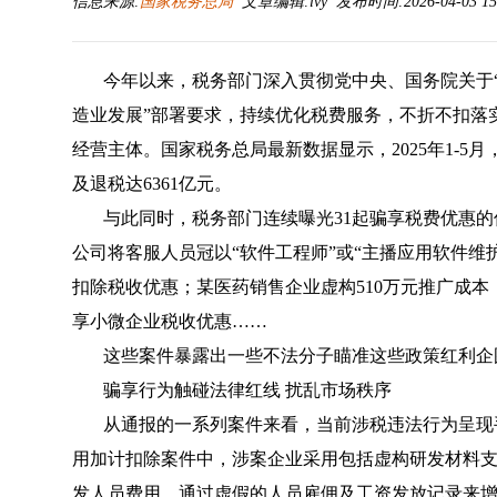
信息来源:
国家税务总局
文章编辑:lvy 发布时间:2026-04-03 15
今年以来，税务部门深入贯彻党中央、国务院关于
造业发展”部署要求，持续优化税费服务，不折不扣落
经营主体。国家税务总局最新数据显示，2025年1-
及退税达6361亿元。
与此同时，税务部门连续曝光31起骗享税费优惠
公司将客服人员冠以“软件工程师”或“主播应用软件维
扣除税收优惠；某医药销售企业虚构510万元推广成本，将
享小微企业税收优惠……
这些案件暴露出一些不法分子瞄准这些政策红利企
骗享行为触碰法律红线 扰乱市场秩序
从通报的一系列案件来看，当前涉税违法行为呈现
用加计扣除案件中，涉案企业采用包括虚构研发材料
发人员费用，通过虚假的人员雇佣及工资发放记录来