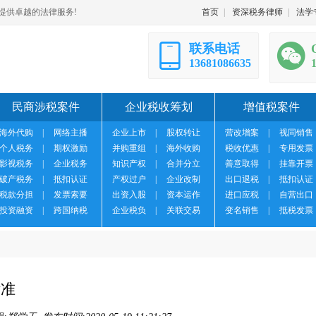
提供卓越的法律服务!
首页
|
资深税务律师
|
法学
联系电话
13681086635
民商涉税案件
企业税收筹划
增值税案件
海外代购
|
网络主播
企业上市
|
股权转让
营改增案
|
视同销售
个人税务
|
期权激励
并购重组
|
海外收购
税收优惠
|
专用发票
影视税务
|
企业税务
知识产权
|
合并分立
善意取得
|
挂靠开票
破产税务
|
抵扣认证
产权过户
|
企业改制
出口退税
|
抵扣认证
税款分担
|
发票索要
出资入股
|
资本运作
进口应税
|
自营出口
投资融资
|
跨国纳税
企业税负
|
关联交易
变名销售
|
抵税发票
标准