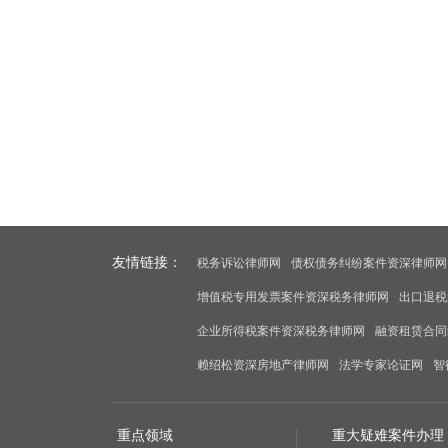
友情链接：
税务诉讼律师网
债权债务纠纷案件资深律师网
增值税专用发票案件资深税务律师网
出口退税
企业所得税案件资深税务律师网
融资租赁合同
赖绍松资深房地产律师网
法学专家论证网
智
重点领域
重大疑难案件办理