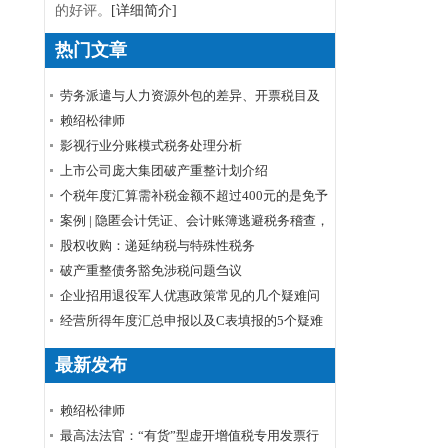
的好评。
[详细简介]
热门文章
劳务派遣与人力资源外包的差异、开票税目及
税率
赖绍松律师
影视行业分账模式税务处理分析
上市公司庞大集团破产重整计划介绍
个税年度汇算需补税金额不超过400元的是免予
申报还是免予补缴
案例 | 隐匿会计凭证、会计账簿逃避税务稽查，
小心被判刑！
股权收购：递延纳税与特殊性税务
破产重整债务豁免涉税问题刍议
企业招用退役军人优惠政策常见的几个疑难问
题解答
经营所得年度汇总申报以及C表填报的5个疑难
问题
最新发布
赖绍松律师
最高法法官：“有货”型虚开增值税专用发票行