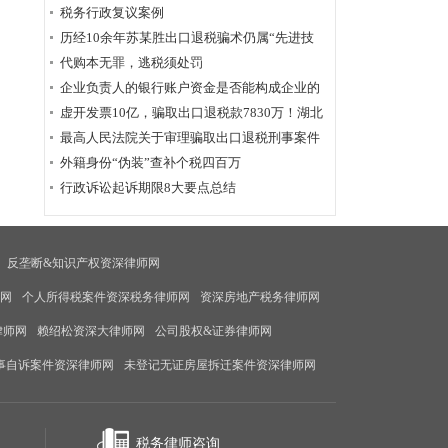
为定性
税务行政复议案例
历经10余年苏某胜出口退税骗术仍属“先进技
术”，福州国税稽查局相应的查骗方法仍非常管
代购本无罪，逃税须处罚
用
企业负责人的银行账户资金是否能构成企业的
应税收入？
虚开发票10亿，骗取出口退税款7830万！湖北
破获链条式骗税案
最高人民法院关于审理骗取出口退税刑事案件
具体应用法律若干问题的解释辑
外籍身份“伪装”查补个税四百万
行政诉讼起诉期限8大要点总结
反垄断&知识产权资深律师网
师网
个人所得税案件资深税务律师网
资深房地产税务律师网
律师网
赖绍松资深大律师网
公司股权&证券律师网
事自诉案件资深律师网
未登记无证房屋拆迁案件资深律师网
税务律师咨询