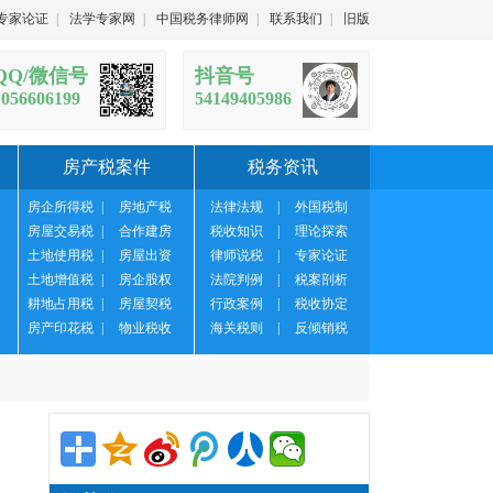
专家论证
|
法学专家网
|
中国税务律师网
|
联系我们
|
旧版
QQ/微信号
抖音号
1056606199
54149405986
房产税案件
税务资讯
房企所得税
|
房地产税
法律法规
|
外国税制
房屋交易税
|
合作建房
税收知识
|
理论探索
土地使用税
|
房屋出资
律师说税
|
专家论证
土地增值税
|
房企股权
法院判例
|
税案剖析
耕地占用税
|
房屋契税
行政案例
|
税收协定
房产印花税
|
物业税收
海关税则
|
反倾销税