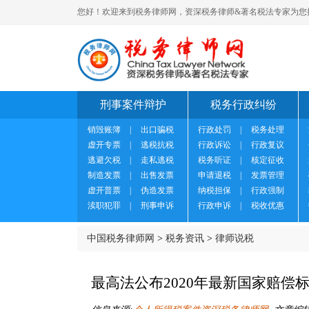
您好！欢迎来到税务律师网，资深税务律师&著名税法专家为您
刑事案件辩护
税务行政纠纷
销毁账簿
|
出口骗税
行政处罚
|
税务处理
虚开专票
|
逃税抗税
行政诉讼
|
行政复议
逃避欠税
|
走私逃税
税务听证
|
核定征收
制造发票
|
出售发票
申请退税
|
发票管理
虚开普票
|
伪造发票
纳税担保
|
行政强制
渎职犯罪
|
刑事申诉
行政申诉
|
税收优惠
中国税务律师网
>
税务资讯
>
律师说税
最高法公布2020年最新国家赔偿