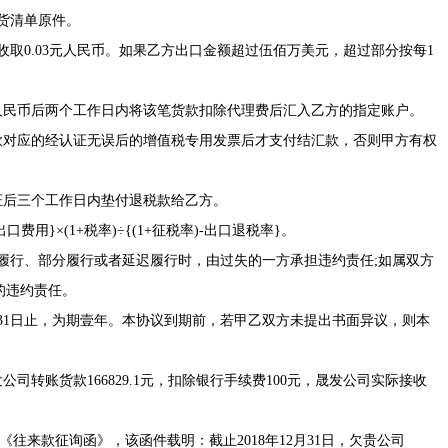
货清单原件。
取0.03元人民币。如果乙方出口金额超过伍佰万美元，超过部分按每1
民币后两个工作日内将该笔货款扣除代理费后汇入乙方的指定账户。
对应的经认证无误后的增值税专用发票后才支付结汇款，否则甲方有权
后三个工作日内垫付退税款给乙方。
费用}×(1+税率)÷{(1+征税率)-出口退税率}。
履行、部分履行或者延迟履行时，由过失的一方承担违约责任;如属双方
的违约责任。
12月31日止，为期壹年。本协议到期前，若甲乙双方未提出书面异议，则本
公司转账货款166829.1元，扣除银行手续费100元，晟发公司实际接收
《往来款征询函》，该函件载明：截止2018年12月31日，欠贵公司