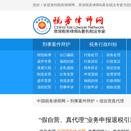
您好！欢迎来到税务律师网，资深税务律师&著名税法专家为您
刑事案件辩护
税务行政纠纷
销毁账簿
|
出口骗税
行政处罚
|
税务处理
虚开专票
|
逃税抗税
行政诉讼
|
行政复议
逃避欠税
|
走私逃税
税务听证
|
核定征收
制造发票
|
出售发票
申请退税
|
发票管理
虚开普票
|
伪造发票
纳税担保
|
行政强制
渎职犯罪
|
刑事申诉
行政申诉
|
税收优惠
中国税务律师网
>
刑事案件辩护
>
假自营真代理
“假自营、真代理”业务申报退税