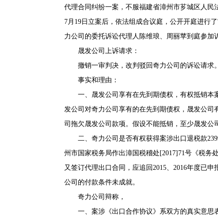
代理合同纠纷一案，不服福建省漳州市芗城区人民法院(2
7月19日立案后，依法组成合议庭，公开开庭进行
力公司的委托诉讼代理人陈维琅、周丽苹到庭参加
晟发公司上诉请求：
撤销一审判决，改判驳回奇力公司的诉讼请求
事实和理由：
一、晟发公司享有在先到期债权，有权抵销本案债务
发公司对奇力公司享有的在先到期债权，晟发公司
司拖欠晟发公司款项。假设不能抵销，至少晟发公
二、奇力公司是否有权获得案涉出口退税款239993
州市国家税务局作出漳国税稽处[2017]71号《
又签订代理出口合同，应追回2015、2016年度已申
公司的付款条件未成就。
奇力公司辩称，
一、案涉《出口合作协议》系双方的真实意思表