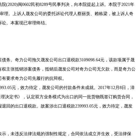
020)闽0602民初8289号民事判决，向本院提起上诉。本院于2021年
了审理。上诉人晟发公司的委托诉讼代理人蔡丽羡、赖栋梁，被上诉人奇
诉讼。本案现已审理终结。
。
。奇力公司拖欠晟发公司出口退税款3109098.64元，该款项属于晟
有权主张抵销涉案债务，抵销后晟发公司对奇力公司无欠款，而是奇力公
司有要求奇力公司先履行的抗辩权。
.05元，效力待定，晟发公司的付款条件未成就。2017年12月8日，漳
税务处理决定书》，认定双方业务模式为出口的同一批货物既签订购货合同，
报退回的出口退税款。故案涉出口退税款239993.05元，效力待定，晟发
示，未违反法律法规的强制性规定，合同依法成立并生效，受法律保