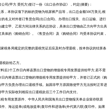
晟发公司(甲方.受托方)签订一份《出口合作协议》，约定(摘要)：
，本协议项下的标的货物为纸尿裤产品等，出口总金额500万美元;根
的名义对外签订售货合同(出口合同)、办理出口报关、出口运输、进行
为建立甲、乙双方间法律关系的总协议，具体出口货物由乙方向甲方出具
订具体的《购销合同》。《售货合同》及《购销合同》均受本协议约束，
家税务局规定的完整的退税凭证后应及时办理退税，按本协议的结算条
付退税款给乙方。
料后2个工作日内将该票出口货物的增值税专用发票提供给甲方;若不需
工作日内将该票出口货物的增值税专用发票提供给甲方，并签订正式的《购
，由甲方负责办理出口退税手续。如因非甲方原因致使甲方无法按时正常进
待甲方实际收到相应出口退税款后三个工作日内支付。
税专用发票原件、中华人民共和国海关出口货物报关单企业留存联原
件、海运提单(或电放提单)复印件和进场单(外代第六联)复印件。如果