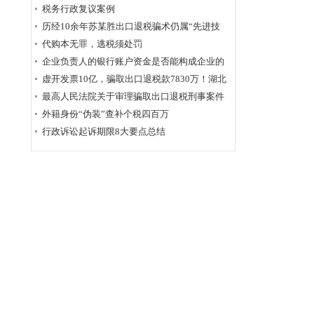
为定性
税务行政复议案例
历经10余年苏某胜出口退税骗术仍属“先进技
术”，福州国税稽查局相应的查骗方法仍非常管
代购本无罪，逃税须处罚
用
企业负责人的银行账户资金是否能构成企业的
应税收入？
虚开发票10亿，骗取出口退税款7830万！湖北
破获链条式骗税案
最高人民法院关于审理骗取出口退税刑事案件
具体应用法律若干问题的解释辑
外籍身份“伪装”查补个税四百万
行政诉讼起诉期限8大要点总结