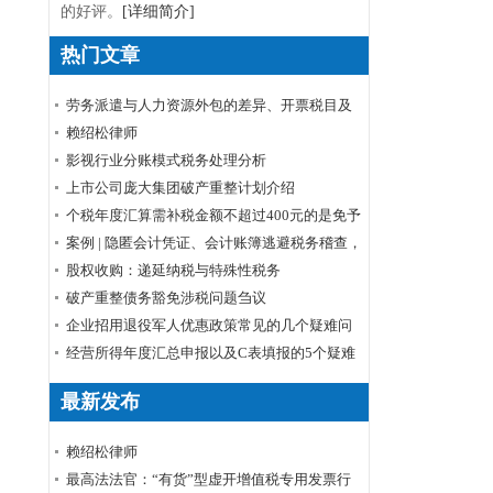
的好评。
[详细简介]
热门文章
劳务派遣与人力资源外包的差异、开票税目及
税率
赖绍松律师
影视行业分账模式税务处理分析
上市公司庞大集团破产重整计划介绍
个税年度汇算需补税金额不超过400元的是免予
申报还是免予补缴
案例 | 隐匿会计凭证、会计账簿逃避税务稽查，
小心被判刑！
股权收购：递延纳税与特殊性税务
破产重整债务豁免涉税问题刍议
企业招用退役军人优惠政策常见的几个疑难问
题解答
经营所得年度汇总申报以及C表填报的5个疑难
问题
最新发布
赖绍松律师
最高法法官：“有货”型虚开增值税专用发票行