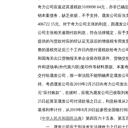
奇力公司应返还其退税款3109098.64元，亦非
销本案债务，缺乏依据，不予支持。晟发公司应当支付给奇
406722.15元。对于奇力公司主张的利息，因
公司主张相关逾期付款利息，符合法律规定，应予
提供的与货款对应的经认证无误后的增值税专用发
整的退税凭证后三个工作日内垫付退税款给奇力公
和国海关出口货物报关单企业留存联原件、货物交接
件和进场单(外代第六联)复印件等材料票据。本案
交付给晟发公司，致一审法院不能明确界定晟发公司的
持。考虑晟发公司在2019年2月25日向奇力公司发出《
元“应付账款”，在彼时，应视为晟发公司已收取到相
25日起算至晟发公司付清款项之日止，利息标准从20
基准利率计付，从2019年8月20日起参照全国银
《
中华人民共和国民法典
》第四百六十五条、第五
一、晟发公司应于判决发生法律效力之日起十日内支付给