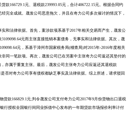
729.1元、退税款239993.05元，合计406722.15元。根据合同约
已经完全成就。晟发公司恶意拖欠，并且在奇力公司多次催讨的情况下，
和法律依据。首先，案涉款项系基于2017年相关交易而产生，晟发公
109098.64元而主张直接抵销本案债务，无事实和法律依据。其次，晟
98.64元，系基于漳州市国家税务局(稽查局)对2015年-2016年度相关
款非同一笔款项。再次，晟发公司已在另案中主张奇力公司返还其垫付的
直接抵扣，亦属于重复主张。最后，晟发公司主张奇力公司应返还其退税款
晟发公司是否对奇力公司享有债权都缺乏事实及法律依据。综上所述，请求驳回
款166829.1元;判令晟发公司支付奇力公司2017年9月份货物出口退税
起按中国人民银行授权全国银行间同业拆借中心发布的一年期贷款市场报价利率计付