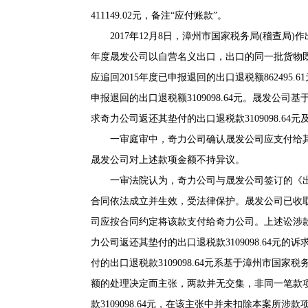
411149.02元，备注“应付账款”。
2017年12月8日，漳州市国家税务局(稽查局)作出漳
年度晟发公司以自营名义出口，出口的同一批货物既
应追回2015年度已申报退回的出口退税额862495.6
申报退回的出口退税额3109098.64元。晟发公司
求奇力公司返还其垫付的出口退税款3109098.64
一审庭审中，奇力公司确认晟发公司应支付给其的货款为16
晟发公司对上述款项金额不持异议。
一审法院认为，奇力公司与晟发公司签订的《出
合同依法成立并生效，受法律保护。晟发公司已收取相关货款1
司应按合同约定将该款支付给奇力公司。上述讼涉款
力公司返还其垫付的出口退税款3109098.64
付的出口退税款3109098.64元系基于漳州市国家税
额的处理决定而主张，两款并无交集，非同一笔款
款3109098.64元，在该主张中并未扣除本案