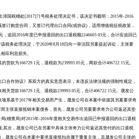
国税稽处[2017]71号税务处理决定书，该决定书载明：2015年-2016
签订购货合同，又签订代理出口合同(或协议)，适用增值税征税政策，
1元，追回2016年度已申报退回的出口退税额2246603.03元，合计应追回已
基于该税务处理决定，于2020年8月18日向一审法院另案提起诉讼，主张要
元及相应利息损失。
6729.1元，退税款为239993.05元，两款合计406722.15元。
口合作协议》系双方的真实意思表示，未违反法律法规的强制性规定，
66729.1元、退税款239993.05元，合计406722.15元。晟发公
项系基于2017年相关交易而产生，晟发公司在本案中依据其另案要求奇
元的诉求而主张直接抵销本案债务，首先，晟发公司另案要求奇力公司返还其垫
务局(稽查局)对2015年-2016年度相关交易作出追回已申报退回的出口退税
项;其次，晟发公司已在另案中具体主张奇力公司返还其垫付的出口退税
所涉款项，晟发公司在本案中要求直接抵扣亦属于重复主张，且晟发公司主张的