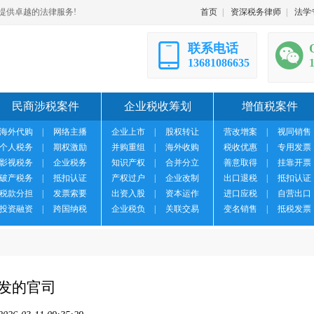
提供卓越的法律服务!
首页
|
资深税务律师
|
法学
联系电话
13681086635
民商涉税案件
企业税收筹划
增值税案件
海外代购
|
网络主播
企业上市
|
股权转让
营改增案
|
视同销售
个人税务
|
期权激励
并购重组
|
海外收购
税收优惠
|
专用发票
影视税务
|
企业税务
知识产权
|
合并分立
善意取得
|
挂靠开票
破产税务
|
抵扣认证
产权过户
|
企业改制
出口退税
|
抵扣认证
税款分担
|
发票索要
出资入股
|
资本运作
进口应税
|
自营出口
投资融资
|
跨国纳税
企业税负
|
关联交易
变名销售
|
抵税发票
引发的官司