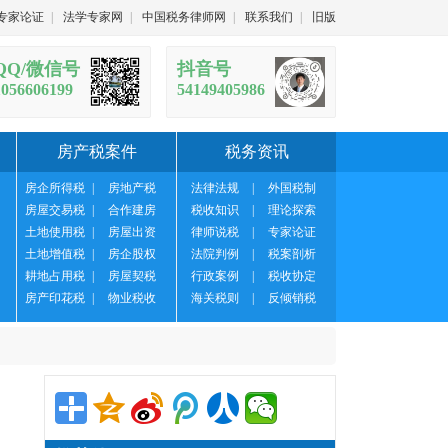
专家论证
|
法学专家网
|
中国税务律师网
|
联系我们
|
旧版
QQ/微信号
抖音号
1056606199
54149405986
房产税案件
税务资讯
房企所得税
|
房地产税
法律法规
|
外国税制
房屋交易税
|
合作建房
税收知识
|
理论探索
土地使用税
|
房屋出资
律师说税
|
专家论证
土地增值税
|
房企股权
法院判例
|
税案剖析
耕地占用税
|
房屋契税
行政案例
|
税收协定
房产印花税
|
物业税收
海关税则
|
反倾销税