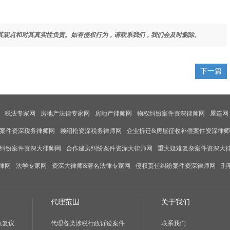
其观点和对其真实性负责。如有侵权行为，请联系我们，我们会及时删除。
下一篇
税法专家网
房地产法律专家网
房地产律师网
物权纠纷案件资深律师网
屋连网
案件资深税务律师网
赖绍松资深税务律师网
企业拆迁&房屋征收补偿案件资深律
纠纷案件资深大律师网
合作建房纠纷案件资深大律师网
重大疑难复杂案件资深大
律网
法学专家网
资深大律师&著名法律专家网
侵权责任纠纷案件资深律师网
刑
代理范围
关于我们
政复议
代理各类涉税行政诉讼案件
联系我们