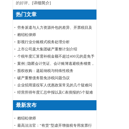
的好评。
[详细简介]
热门文章
劳务派遣与人力资源外包的差异、开票税目及
税率
赖绍松律师
影视行业分账模式税务处理分析
上市公司庞大集团破产重整计划介绍
个税年度汇算需补税金额不超过400元的是免予
申报还是免予补缴
案例 | 隐匿会计凭证、会计账簿逃避税务稽查，
小心被判刑！
股权收购：递延纳税与特殊性税务
破产重整债务豁免涉税问题刍议
企业招用退役军人优惠政策常见的几个疑难问
题解答
经营所得年度汇总申报以及C表填报的5个疑难
问题
最新发布
赖绍松律师
最高法法官：“有货”型虚开增值税专用发票行