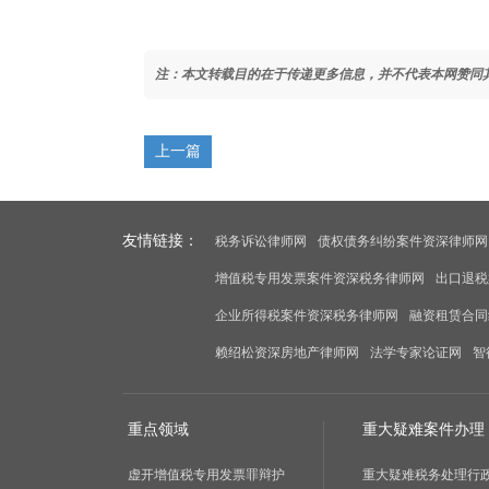
注：本文转载目的在于传递更多信息，并不代表本网赞同
上一篇
友情链接：
税务诉讼律师网
债权债务纠纷案件资深律师网
增值税专用发票案件资深税务律师网
出口退税
企业所得税案件资深税务律师网
融资租赁合同
赖绍松资深房地产律师网
法学专家论证网
智
重点领域
重大疑难案件办理
虚开增值税专用发票罪辩护
重大疑难税务处理行