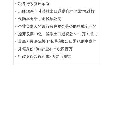
为定性
税务行政复议案例
历经10余年苏某胜出口退税骗术仍属“先进技
术”，福州国税稽查局相应的查骗方法仍非常管
代购本无罪，逃税须处罚
用
企业负责人的银行账户资金是否能构成企业的
应税收入？
虚开发票10亿，骗取出口退税款7830万！湖北
破获链条式骗税案
最高人民法院关于审理骗取出口退税刑事案件
具体应用法律若干问题的解释辑
外籍身份“伪装”查补个税四百万
行政诉讼起诉期限8大要点总结