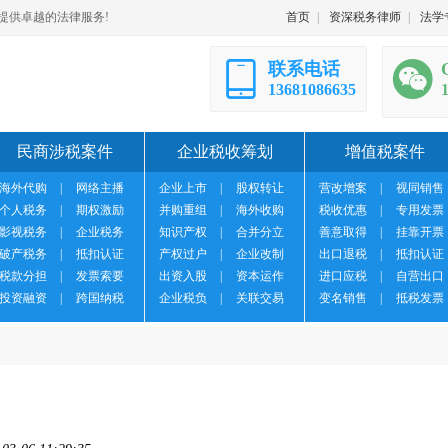
提供卓越的法律服务!
首页
|
资深税务律师
|
法学
联系电话
13681086635
民商涉税案件
企业税收筹划
增值税案件
海外代购
|
网络主播
企业上市
|
股权转让
营改增案
|
视同销售
个人税务
|
期权激励
并购重组
|
海外收购
税收优惠
|
专用发票
影视税务
|
企业税务
知识产权
|
合并分立
善意取得
|
挂靠开票
破产税务
|
抵扣认证
产权过户
|
企业改制
出口退税
|
抵扣认证
税款分担
|
发票索要
出资入股
|
资本运作
进口应税
|
自营出口
投资融资
|
跨国纳税
企业税负
|
关联交易
变名销售
|
抵税发票