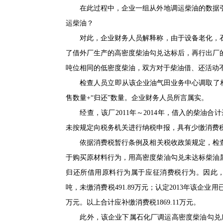
在此过程中，企业一组从外地调运柴油的数据引
运柴油？
对此，企业财务人员解释称，由于设备老化，石
了借外厂生产的高密度柴油勾兑达标后，再行出厂
吨位相同的低密度柴油，双方对于柴油借、还活动
检查人员立即从该企业油气田业务中心调取了相关
售数量+“归还”数量。企业财务人员所言属实。
经查，该厂2011年～2014年，借入的柴油合
未按规定向税务机关进行纳税申报，具有少缴消费
依据消费税暂行条例及相关税收政策规定，检查组认
于购买原材料行为，用高密度柴油勾兑未达标柴油
归还所借用原料行为属于应征消费税行为。因此，认定
吨，未缴消费税491.89万元；认定2013年该企业用
万元。以上合计应补缴消费税1869.11万元。
此外，该企业下属石化厂调运高密度柴油勾兑后用产