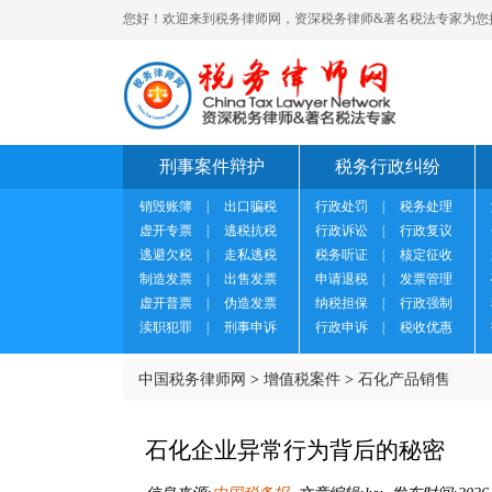
您好！欢迎来到税务律师网，资深税务律师&著名税法专家为您
刑事案件辩护
税务行政纠纷
销毁账簿
|
出口骗税
行政处罚
|
税务处理
虚开专票
|
逃税抗税
行政诉讼
|
行政复议
逃避欠税
|
走私逃税
税务听证
|
核定征收
制造发票
|
出售发票
申请退税
|
发票管理
虚开普票
|
伪造发票
纳税担保
|
行政强制
渎职犯罪
|
刑事申诉
行政申诉
|
税收优惠
中国税务律师网
>
增值税案件
>
石化产品销售
石化企业异常行为背后的秘密