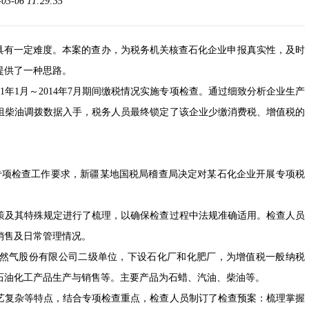
-06 11:29:35
有一定难度。本案的查办，为税务机关核查石化企业申报真实性，及时
提供了一种思路。
年1月～2014年7月期间缴税情况实施专项检查。通过细致分析企业生产
组柴油调拨数据入手，税务人员最终锁定了该企业少缴消费税、增值税的
专项检查工作要求，新疆某地国税局稽查局决定对某石化企业开展专项税
及其特殊规定进行了梳理，以确保检查过程中法规准确适用。检查人员
销售及日常管理情况。
气股份有限公司二级单位，下设石化厂和化肥厂，为增值税一般纳税
石油化工产品生产与销售等。主要产品为石蜡、汽油、柴油等。
复杂等特点，结合专项检查重点，检查人员制订了检查预案：梳理掌握