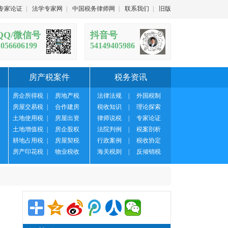
专家论证
|
法学专家网
|
中国税务律师网
|
联系我们
|
旧版
QQ/微信号
抖音号
1056606199
54149405986
房产税案件
税务资讯
房企所得税
|
房地产税
法律法规
|
外国税制
房屋交易税
|
合作建房
税收知识
|
理论探索
土地使用税
|
房屋出资
律师说税
|
专家论证
土地增值税
|
房企股权
法院判例
|
税案剖析
耕地占用税
|
房屋契税
行政案例
|
税收协定
房产印花税
|
物业税收
海关税则
|
反倾销税