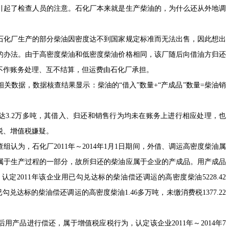
起了检查人员的注意。石化厂本来就是生产柴油的，为什么还从外地调
化厂生产的部分柴油因密度达不到国家规定标准而无法出售，因此想出
的办法。由于高密度柴油和低密度柴油价格相同，该厂随后向借油方归还
不作账务处理、互不结算，但运费由石化厂承担。
数据，数据核查结果显示：柴油的“借入”数量+“产成品”数量=柴油销
计达3.2万多吨，其借入、归还和销售行为均未在账务上进行相应处理，也
税、增值税嫌疑。
为，石化厂2011年～2014年1月1日期间，外借、调运高密度柴油属
属于生产过程的一部分，故所归还的柴油应属于企业的产成品。用产成品
2011年该企业用已勾兑达标的柴油偿还调运的高密度柴油5228.42
已勾兑达标的柴油偿还调运的高密度柴油1.46多万吨，未缴消费税1377.22
品进行偿还，属于增值税应税行为，认定该企业2011年～2014年7