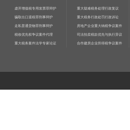
虚开增值税专用发票罪辩护
重大疑难税务处理行政复议
骗取出口退税罪刑事辩护
重大税务行政处罚行政诉讼
走私普通货物罪刑事辩护
房地产企业重大纳税争议案件
税收优先权争议案件代理
司法拍卖税款优先与执行异议
重大税务案件法学专家论证
合作建房企业所得税争议案件