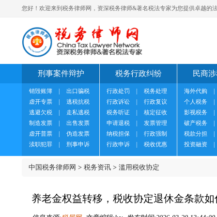
您好！欢迎来到税务律师网，资深税务律师&著名税法专家为您提供卓越的法
刑事案件辩护
税务行政纠纷
民商涉
销毁账簿
|
出口骗税
行政处罚
|
税务处理
海外代购
|
虚开专票
|
逃税抗税
行政诉讼
|
行政复议
个人税务
|
逃避欠税
|
走私逃税
税务听证
|
核定征收
影视税务
|
制造发票
|
出售发票
申请退税
|
发票管理
破产税务
|
虚开普票
|
伪造发票
纳税担保
|
行政强制
税款分担
|
渎职犯罪
|
刑事申诉
行政申诉
|
税收优惠
投资融资
|
中国税务律师网
>
税务资讯
>
滥用税收协定
养老金权益转移，税收协定退休金条款如