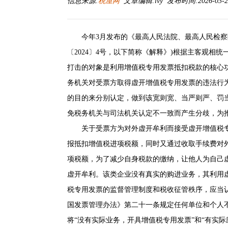
信息来源:
税屋网
文章编辑:lvy 发布时间:2026-03-24
今年3月发布的
《最高人民法院、最高人民检察
〔2024〕4号
，以下简称《
解释
》)根据主客观相统
打击的对象是利用增值税专用发票抵扣税款的核心
务机关对受票方取得虚开增值税专用发票的违法行
的目的来分别认定，做到该宽则宽、当严则严、罚
免税务机关与司法机关认定不一致而产生分歧，为
关于受票方为对外虚开牟利而接受虚开增值税
报抵扣增值税进项税额，同时又通过收取手续费对
项税额，为了减少自身税款的缴纳，让他人为自己
虚开牟利。该类企业没有真实的购进业务，其利用
税专用发票的监督管理制度和税收征管秩序，应当
国发票管理办法
》第二十一条规定任何单位和个人不
将“没有实际业务，开具增值税专用发票”和“有实