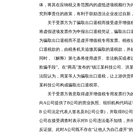
体，将其在应纳税义务范围内的虚抵进项税额行为
究刑事责任的政策，有利于鼓励违法企业改过自新
关于受票方为了骗取出口退税而接受虚开增值
将虚假进项发票作为申报出口退税凭证，骗取出口
为骗取出口退税而不是虚开增值税专用发票。
税收
口退税款的，由税务机关追缴其骗取的退税款，并
同时，《解释》第七条将使用虚开、非法购买或者
欺骗手段”。在“两高”发布的“镇江某科技公司、
法院认为，周某等人为骗取出口退税，让上游供货
某科技公司构成骗取出口退税罪。
关于受票方善意取得虚开增值税专用发票行为
向A公司提供了B公司的营业执照、组织机构代码证
B 公司法定代表人签名及B公司公章)，并取得B
公司在接受调查时表示对B 公司违法毫不知情，并
反证据。此时A公司既不存在“让他人为自己虚开”