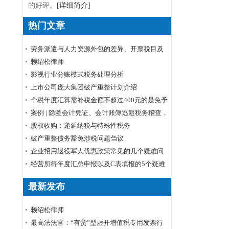
的好评。
[详细简介]
热门文章
劳务派遣与人力资源外包的差异、开票税目及
税率
赖绍松律师
影视行业分账模式税务处理分析
上市公司庞大集团破产重整计划介绍
个税年度汇算需补税金额不超过400元的是免予
申报还是免予补缴
案例 | 隐匿会计凭证、会计账簿逃避税务稽查，
小心被判刑！
股权收购：递延纳税与特殊性税务
破产重整债务豁免涉税问题刍议
企业招用退役军人优惠政策常见的几个疑难问
题解答
经营所得年度汇总申报以及C表填报的5个疑难
问题
最新发布
赖绍松律师
最高法法官：“有货”型虚开增值税专用发票行