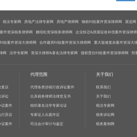
税法专家网
房地产法律专家网
房地产律师网
物权纠纷案件资深律师网
屋连网
案件资深税务律师网
赖绍松资深税务律师网
企业拆迁&房屋征收补偿案件资深律
纠纷案件资深大律师网
合作建房纠纷案件资深大律师网
重大疑难复杂案件资深大
律网
法学专家网
资深大律师&著名法律专家网
侵权责任纠纷案件资深律师网
刑
代理范围
关于我们
政复议
代理各类涉税行政诉讼案件
联系我们
政诉讼
出具税务律师法律意见书
关于我们
争议案件
组织著名法学专家论证
税法专家网
执行异议
专家证人出庭作证
税务诉讼网
争议案件
司法会计审计与鉴定
税务案例网