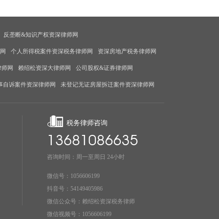
反垄断&知识产权资深律师网
师网
个人所得税案件资深税务律师网
资深房地产税务律师网
律师网
赖绍松资深大律师网
公司股权&证券律师网
事自诉案件资深律师网
未登记无证房屋拆迁案件资深律师网
税务律师咨询
咨询时间：周一至周日 24小时
微信号：1056606199
抖音号：54149405986
微信公众号：赖绍松资深税务律师
微信视频号：1056606199