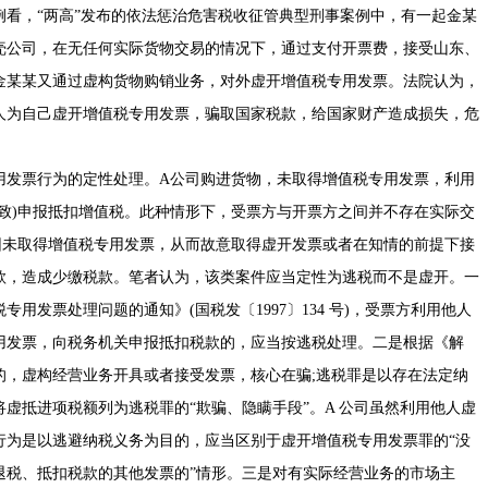
看，“两高”发布的依法惩治危害税收征管典型刑事案例中，有一起金某
壳公司，在无任何实际货物交易的情况下，通过支付开票费，接受山东、
金某某又通过虚构货物购销业务，对外虚开增值税专用发票。法院认为，
人为自己虚开增值税专用发票，骗取国家税款，给国家财产造成损失，危
用发票行为的定性处理。A公司购进货物，未取得增值税专用发票，利用
致)申报抵扣增值税。此种情形下，受票方与开票方之间并不存在实际交
因未取得增值税专用发票，从而故意取得虚开发票或者在知情的前提下接
款，造成少缴税款。笔者认为，该类案件应当定性为逃税而不是虚开。一
发票处理问题的通知》(国税发〔1997〕134 号)
，受票方利用他人
用发票，向税务机关申报抵扣税款的，应当按逃税处理。二是根据《解
的，虚构经营业务开具或者接受发票，核心在骗;逃税罪是以存在法定纳
虚抵进项税额列为逃税罪的“欺骗、隐瞒手段”。A 公司虽然利用他人虚
行为是以逃避纳税义务为目的，应当区别于虚开增值税专用发票罪的“没
退税、抵扣税款的其他发票的”情形。三是对有实际经营业务的市场主