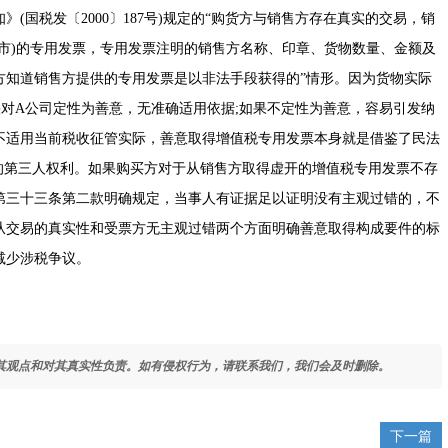
国税发〔2000〕187号)
规定的“购货方与销售方存在真实的交易，销
市)的专用发票，专用发票注明的销售方名称、印章、货物数量、金额及
方知道销售方提供的专用发票是以非法手段获得的”情形。因为货物实际
对A公司定性为善意，无准确适用依据;如果不定性为善意，容易引发纳
不适用当前税收征管实际，善意取得增值税专用发票本身就是借鉴了民法
的第三人权利。如果购买方对于从销售方取得虚开的增值税专用发票不存
第三十三条第二款明确规定，当事人有证据足以证明没有主观过错的，不
从交易的真实性和受票方无主观过错两个方面明确善意取得构成要件的标
减少涉税争议。
其观点和对其真实性负责。如有侵权行为，请联系我们，我们会及时删除。
下一篇