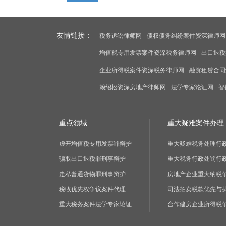
友情链接：
税务诉讼律师网
债权债务纠纷案件资深律师网
增值税专用发票案件资深税务律师网
出口退税
企业所得税案件资深税务律师网
融资租赁合同
赖绍松资深房地产律师网
法学专家论证网
智
重点领域
重大疑难案件办理
虚开增值税专用发票罪辩护
重大疑难税务处理行
骗取出口退税罪刑事辩护
重大税务行政处罚行
走私普通货物罪刑事辩护
房地产企业重大纳税
税收优先权争议案件代理
司法拍卖税款优先与
重大税务案件法学专家论证
合作建房企业所得税