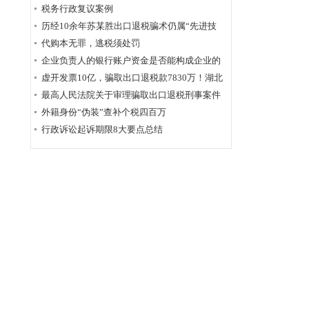
为定性
税务行政复议案例
历经10余年苏某胜出口退税骗术仍属“先进技
术”，福州国税稽查局相应的查骗方法仍非常管
代购本无罪，逃税须处罚
用
企业负责人的银行账户资金是否能构成企业的
应税收入？
虚开发票10亿，骗取出口退税款7830万！湖北
破获链条式骗税案
最高人民法院关于审理骗取出口退税刑事案件
具体应用法律若干问题的解释辑
外籍身份“伪装”查补个税四百万
行政诉讼起诉期限8大要点总结