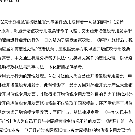
 16:06:36
院关于办理危害税收征管刑事案件适用法律若干问题的解释》
(
法释
一原则，对虚开增值税专用发票罪作了限缩，突出虚开增值税专用发票罪
功能而进行虚开的行为，目的是为了骗抵国家税款。《解释》施行后，税
为应当如何定性处理?笔者认为，应根据受票方取得虚开增值税专用发票
当其责。本文通过梳理分析税务执法中几类常见案件的定性处理，以求避
推动行政执法与刑事司法一体化衔接提供参考。
专用发票行为的定性处理。A 公司让他人为自己虚开增值税专用发票，申
外虚开增值税专用发票。此种情形下，受票方因对外虚开发票产生大量销
虚开增值税专用发票，其取得虚开增值税专用发票的目的是为了继续对外
虚开的增值税专用发票抵扣税款不仅骗取了国家税款，还严重危害了增值
认定为虚开增值税专用发票，严厉打击。从法律规定看，《
中华人民共和
得“让他人为自己开具与实际经营业务情况不符的发票”;《解释》第十条
际应抵扣业务，但开具超过实际应抵扣业务对应税款的增值税专用发票”均