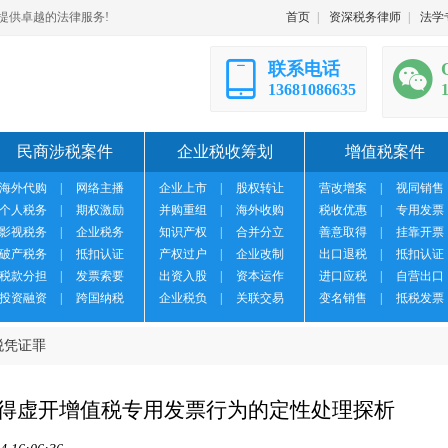
提供卓越的法律服务!
首页
|
资深税务律师
|
法学
联系电话
13681086635
民商涉税案件
企业税收筹划
增值税案件
海外代购
|
网络主播
企业上市
|
股权转让
营改增案
|
视同销售
个人税务
|
期权激励
并购重组
|
海外收购
税收优惠
|
专用发票
影视税务
|
企业税务
知识产权
|
合并分立
善意取得
|
挂靠开票
破产税务
|
抵扣认证
产权过户
|
企业改制
出口退税
|
抵扣认证
税款分担
|
发票索要
出资入股
|
资本运作
进口应税
|
自营出口
投资融资
|
跨国纳税
企业税负
|
关联交易
变名销售
|
抵税发票
税凭证罪
取得虚开增值税专用发票行为的定性处理探析