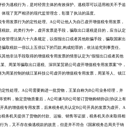
评价为逃税行为，是对经营主体的有效保护。逃税罪可以适用相关不予追
，体现了宽严相济的现代监管理念，彰显了执法的温度。
税专用发票行为的定性处理。A公司让他人为自己虚开增值税专用发票，
退税款。此类行为中，虚开发票是手段，骗取出口退税是目的，应当认定
征收管理法
第六十六条规定，以假报出口或者其他欺骗手段，骗取国家出
处骗取税款一倍以上五倍以下的罚款;构成犯罪的，依法追究刑事责任。
以其他非法手段取得的增值税专用发票的情形认定为“假报出口或者其他
洪某某、周某等骗取出口退税、深圳某贸易公司虚开增值税专用发票案”中，
商为周某控制的镇江某科技公司虚开的增值税专用发票，周某等人、镇江
的定性处理。A公司需要购进一批货物，王某自称为B公司业务经理，并
等资料，验定货物质量后，A公司遂与B公司签订货物购销协议(协议上有
公司开具的增值税专用发票，后来税务机关认定B公司开具的发票为虚开。A
向税务机关提供了货物的付款、运输、销售等证据，税务机关亦未取得相
的行为，又不存在偷逃税款的故意，但是并不符合
《国家税务总局关于纳