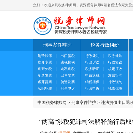
您好！欢迎来到税务律师网，资深税务律师&著名税法专家为您
刑事案件辩护
税务行政纠纷
销毁账簿
|
出口骗税
行政处罚
|
税务处理
虚开专票
|
逃税抗税
行政诉讼
|
行政复议
逃避欠税
|
走私逃税
税务听证
|
核定征收
制造发票
|
出售发票
申请退税
|
发票管理
虚开普票
|
伪造发票
纳税担保
|
行政强制
渎职犯罪
|
刑事申诉
行政申诉
|
税收优惠
中国税务律师网
>
刑事案件辩护
>
违法提供出口退
“两高”涉税犯罪司法解释施行后