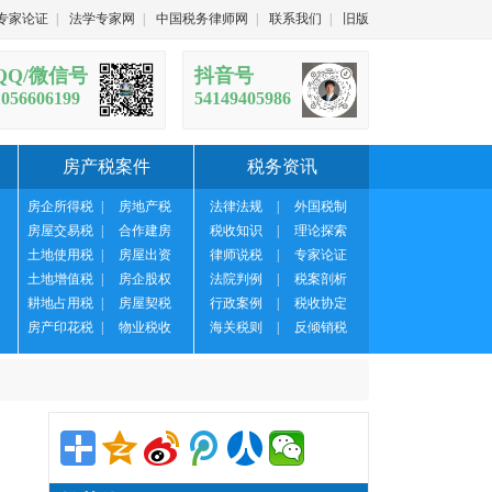
专家论证
|
法学专家网
|
中国税务律师网
|
联系我们
|
旧版
QQ/微信号
抖音号
1056606199
54149405986
房产税案件
税务资讯
房企所得税
|
房地产税
法律法规
|
外国税制
房屋交易税
|
合作建房
税收知识
|
理论探索
土地使用税
|
房屋出资
律师说税
|
专家论证
土地增值税
|
房企股权
法院判例
|
税案剖析
耕地占用税
|
房屋契税
行政案例
|
税收协定
房产印花税
|
物业税收
海关税则
|
反倾销税