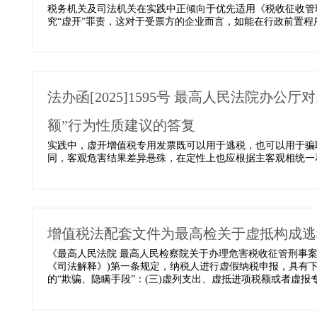
税务机关及司法机关在实践中正倾向于优先适用《税收征收管
究“虚开”罪责，这对于受票方的企业而言，如能在行政前置程序
法办函[2025]1595号 最高人民法院办
额”行为性质建议的答复
实践中，虚开增值税专用发票既可以用于逃税，也可以用于骗
同，客观危害结果差异悬殊，在定性上也应根据主客观相统一和
增值税法配套文件为最高检关于虚抵构成逃
《最高人民法院 最高人民检察院关于办理危害税收征管刑事案件
《司法解释》)第一条规定，纳税人进行虚假纳税申报，具有
的“欺骗、隐瞒手段”：(三)虚列支出、虚抵进项税额或者虚报专