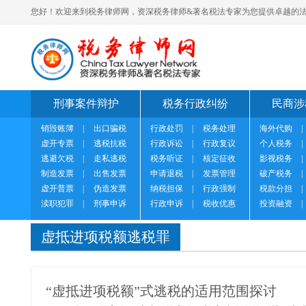
您好！欢迎来到税务律师网，资深税务律师&著名税法专家为您提供卓越的法
刑事案件辩护
税务行政纠纷
民商涉
销毁账簿
|
出口骗税
行政处罚
|
税务处理
海外代购
|
虚开专票
|
逃税抗税
行政诉讼
|
行政复议
个人税务
|
逃避欠税
|
走私逃税
税务听证
|
核定征收
影视税务
|
制造发票
|
出售发票
申请退税
|
发票管理
破产税务
|
虚开普票
|
伪造发票
纳税担保
|
行政强制
税款分担
|
渎职犯罪
|
刑事申诉
行政申诉
|
税收优惠
投资融资
|
虚抵进项税额逃税罪
“虚抵进项税额”式逃税的适用范围探讨